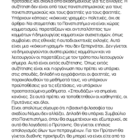
προτάσεις και σχόλια από ακαδημαϊκούς για τις αλλαγές. Η
συζήτηση δεν είναι από τους πανεπιστημιακούς για τους
πανεπιστημιακούς και τους φοιτητές για τους φοιτητές.
Υπάρχουν κάποιες «κόκκινες γραμμές» πολιτικές, όχι σε
άρθρα: Να σταματήσει το Πανεπιστήμιο να είναι χώρος
κομματισμού, παρατάξεων και αντιπαλότητας των
κομμάτων ή δημιουργίας κομματικών συσχετισμών, όπως
ΣΧΕΤΙΚΑ
συμβαίνει στις εθνικές ή αυτοδιοικητικές εκλογές. Αυτό
είναι μια «κόκκινη γραμμή» που δεν ξεπερνάται. Δεν γίνεται
να δημιουργούνται συσπειρώσεις κομμάτων και να
λειτουργούν οι παρατάξεις με τον τρόπο που λειτουργούν
ΝΕΑ
σήμερα. Αυτό είναι εκτός συζήτησης. Όπως εκτός
συζήτησης είναι και η οργάνωση που πρέπει να υπάρχει
στις σπουδές, δηλαδή να εγγράφονται οι φοιτητές, να
ΕΠΙΚΟΙΝΩΝΙΑ
παρακολουθούν τα μαθήματά τους, να υπάρχουν
προϋποθέσεις για τις εξετάσεις, να υπάρχουν
προαπαιτούμενα μαθήματα. «Σπουδάζω» να σημαίνει
κανόνες. Σε αυτά πρέπει να τοποθετηθούν οι καθηγητές, οι
Πρυτάνεις και όλοι.
Είναι απολύτως σίγουρο ότι η βασική φιλοσοφία του
σχεδίου Νόμου δεν αλλάζει. Δηλαδή θα υπάρχει Συμβούλιο
στο Πανεπιστήμιο, όπου θα συμμετέχουν και εξωτερικοί, σε
αυτό θα λογοδοτεί ο Πρύτανης. Θα γίνεται ετήσιος
απολογισμός όλων των πεπραγμένων. Για τον Πρύτανη θα
γίνεται διεθνής προκήρυξη, θα μπορεί να είναι είτε από το