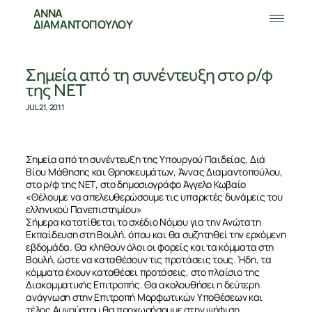
ΑΝΝΑ
ΔΙΑΜΑΝΤΟΠΟΥΛΟΥ
Σημεία από τη συνέντευξη στο ρ/φ
της ΝΕΤ
JUL 21, 2011
Σημεία από τη συνέντευξη της Υπουργού Παιδείας, Διά
Βίου Μάθησης και Θρησκευμάτων, Άννας Διαμαντοπούλου,
στο ρ/φ της ΝΕΤ, στο δημοσιογράφο Άγγελο Κωβαίο
«Θέλουμε να απελευθερώσουμε τις υπαρκτές δυνάμεις του
ελληνικού Πανεπιστημίου»
Σήμερα κατατίθεται το σχέδιο Νόμου για την Ανώτατη
Εκπαίδευση στη Βουλή, όπου και θα συζητηθεί την ερχόμενη
εβδομάδα. Θα κληθούν όλοι οι φορείς και τα κόμματα στη
Βουλή, ώστε να καταθέσουν τις προτάσεις τους. Ήδη, τα
κόμματα έχουν καταθέσει προτάσεις, στο πλαίσιο της
Διακομματικής Επιτροπής. Θα ακολουθήσει η δεύτερη
ανάγνωση στην Επιτροπή Μορφωτικών Υποθέσεων και
τέλος Αυγούστου θα προχωρήσουμε στην ψήφιση.