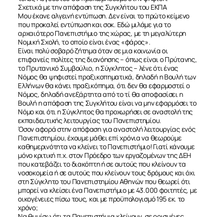
Σχετικά με την απόφαση της Συγκλήτου του ΕΚΠΑ
Μου έκανε αλγεινή εντύπωση. Δεν είναι το πρώτο κείμενο
που προκαλεί εντύπωση και σοκ. Εδώ μιλάμε για το
αρχαιότερο Πανεπιστήμιο της χώρας, με τη μεγαλύτερη
Νομική Σχολή, το οποίο είναι ένας «φάρος».
Είναι πολύ σοβαρό ζήτημα όταν σε μια κοινωνία οι
επιφανείς πολίτες της διανόησης – όπως είναι ο Πρύτανης,
το Πρυτανικό Συμβούλιο, η Σύγκλητος – λένε ότι ένας
Νόμος θα ψηφιστεί πραξικοπηματικά, δηλαδή η Βουλή των
Ελλήνων θα κάνει πραξικόπημα, ότι δεν θα εφαρμοστεί ο
Νόμος, δηλαδή ανεξάρτητα από το τί θα αποφασίσει η
Βουλή η απόφαση της Συγκλήτου είναι να μην εφαρμόσει το
Νόμο και ότι η Σύγκλητος θα προχωρήσει σε αναστολή της
εκπαιδευτικής λειτουργίας του Πανεπιστημίου.
Όσον αφορά στην απόφαση για αναστολή λειτουργίας ενός
Πανεπιστημίου, έχουμε μάθει επί χρόνια να θεωρούμε
καθημερινότητα να κλείνει το Πανεπιστήμιο! Γιατί κάνουμε
μόνο κριτική π.χ. στον Πρόεδρο των εργαζομένων της ΔΕΗ
που κατεβάζει το διακόπτη ή σε αυτούς που κλείνουν τα
νοσοκομεία ή σε αυτούς που κλείνουν τους δρόμους και όχι
στη Σύγκλητο του Πανεπιστημίου Αθηνών που θεωρεί ότι
μπορεί να κλείσει ένα Πανεπιστήμιο με 43.000 φοιτητές, με
οικογένειες πίσω τους, και με προϋπολογισμό 195 εκ. το
χρόνο;
Να θυμίσω ότι τα Πανεπιστήμια κλείνουν, σε ορισμένες