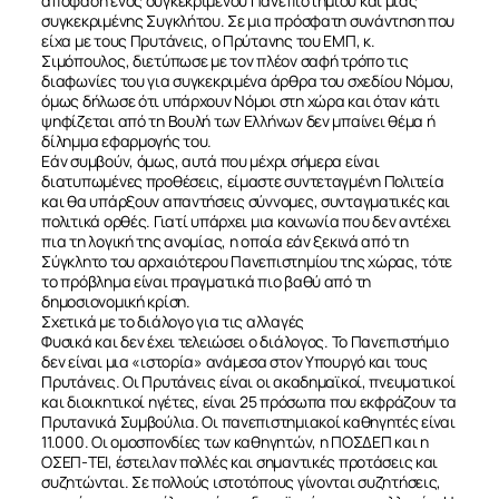
απόφαση ενός συγκεκριμένου Πανεπιστημίου και μιας
συγκεκριμένης Συγκλήτου. Σε μια πρόσφατη συνάντηση που
είχα με τους Πρυτάνεις, ο Πρύτανης του ΕΜΠ, κ.
Σιμόπουλος, διετύπωσε με τον πλέον σαφή τρόπο τις
διαφωνίες του για συγκεκριμένα άρθρα του σχεδίου Νόμου,
όμως δήλωσε ότι υπάρχουν Νόμοι στη χώρα και όταν κάτι
ψηφίζεται από τη Βουλή των Ελλήνων δεν μπαίνει θέμα ή
δίλημμα εφαρμογής του.
Εάν συμβούν, όμως, αυτά που μέχρι σήμερα είναι
διατυπωμένες προθέσεις, είμαστε συντεταγμένη Πολιτεία
και θα υπάρξουν απαντήσεις σύννομες, συνταγματικές και
πολιτικά ορθές. Γιατί υπάρχει μια κοινωνία που δεν αντέχει
πια τη λογική της ανομίας, η οποία εάν ξεκινά από τη
Σύγκλητο του αρχαιότερου Πανεπιστημίου της χώρας, τότε
το πρόβλημα είναι πραγματικά πιο βαθύ από τη
δημοσιονομική κρίση.
Σχετικά με το διάλογο για τις αλλαγές
Φυσικά και δεν έχει τελειώσει ο διάλογος. Το Πανεπιστήμιο
δεν είναι μια «ιστορία» ανάμεσα στον Υπουργό και τους
Πρυτάνεις. Οι Πρυτάνεις είναι οι ακαδημαϊκοί, πνευματικοί
και διοικητικοί ηγέτες, είναι 25 πρόσωπα που εκφράζουν τα
Πρυτανικά Συμβούλια. Οι πανεπιστημιακοί καθηγητές είναι
11.000. Οι ομοσπονδίες των καθηγητών, η ΠΟΣΔΕΠ και η
ΟΣΕΠ-ΤΕΙ, έστειλαν πολλές και σημαντικές προτάσεις και
συζητώνται. Σε πολλούς ιστοτόπους γίνονται συζητήσεις,