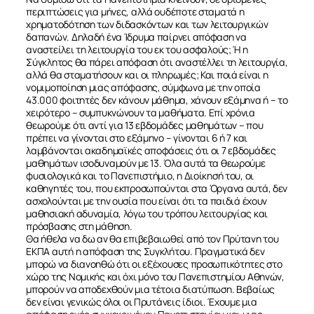
περιπτώσεις για μήνες, αλλά ουδέποτε σταματά η
χρηματοδότηση των διδασκόντων και των λειτουργικών
δαπανών. Δηλαδή ένα Ίδρυμα παίρνει απόφαση να
αναστείλει τη λειτουργία του εκ του ασφαλούς; Ή η
Σύγκλητος θα πάρει απόφαση ότι αναστέλλει τη λειτουργία,
αλλά θα σταματήσουν και οι πληρωμές; Και ποιά είναι η
νομιμοποίηση μιας απόφασης, σύμφωνα με την οποία
43.000 φοιτητές δεν κάνουν μάθημα, χάνουν εξάμηνα ή – το
χειρότερο – συμπυκνώνουν τα μαθήματα. Επί χρόνια
θεωρούμε ότι αντί για 13 εβδομάδες μαθημάτων – που
πρέπει να γίνονται στο εξάμηνο – γίνονται 6 ή 7 και
λαμβάνονται ακαδημαϊκές αποφάσεις ότι οι 7 εβδομάδες
μαθημάτων ισοδυναμούν με 13. Όλα αυτά τα θεωρούμε
φυσιολογικά και το Πανεπιστήμιο, η Διοίκησή του, οι
καθηγητές του, που εκπροσωπούνται στα Όργανα αυτά, δεν
ασχολούνται με την ουσία που είναι ότι τα παιδιά έχουν
μαθησιακή αδυναμία, λόγω του τρόπου λειτουργίας και
πρόσβασης στη μάθηση.
Θα ήθελα να δω αν θα επιβεβαιωθεί από τον Πρύτανη του
ΕΚΠΑ αυτή η απόφαση της Συγκλήτου. Πραγματικά δεν
μπορώ να διανοηθώ ότι οι εξέχουσες προσωπικότητες στο
χώρο της Νομικής και όχι μόνο του Πανεπιστημίου Αθηνών,
μπορούν να αποδεχθούν μια τέτοια διατύπωση. Βεβαίως
δεν είναι γενικώς όλοι οι Πρυτάνεις ίδιοι. Έχουμε μια