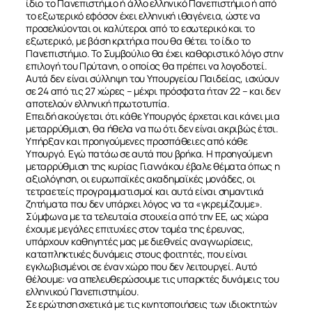
ίδιο το Πανεπιστήμιο ή άλλο ελληνικό Πανεπιστήμιο ή από
το εξωτερικό εφόσον έχει ελληνική ιθαγένεια, ώστε να
προσελκύονται οι καλύτεροι από το εσωτερικό και το
εξωτερικό, με βάση κριτήρια που θα θέτει το ίδιο το
Πανεπιστήμιο. Το Συμβούλιο θα έχει καθοριστικό λόγο στην
επιλογή του Πρύτανη, ο οποίος θα πρέπει να λογοδοτεί.
Αυτά δεν είναι σύλληψη του Υπουργείου Παιδείας, ισχύουν
σε 24 από τις 27 χώρες – μέχρι πρόσφατα ήταν 22 – και δεν
αποτελούν ελληνική πρωτοτυπία.
Επειδή ακούγεται ότι κάθε Υπουργός έρχεται και κάνει μια
μεταρρύθμιση, θα ήθελα να πω ότι δεν είναι ακριβώς έτσι.
Υπήρξαν και προηγούμενες προσπάθειες από κάθε
Υπουργό. Εγώ πατάω σε αυτά που βρήκα. Η προηγούμενη
μεταρρύθμιση της κυρίας Γιαννάκου έβαλε θέματα όπως η
αξιολόγηση, οι ευρωπαϊκές ακαδημαϊκές μονάδες, οι
τετραετείς προγραμματισμοί και αυτά είναι σημαντικά
ζητήματα που δεν υπάρχει λόγος να τα «γκρεμίζουμε».
Σύμφωνα με τα τελευταία στοιχεία από την ΕΕ, ως χώρα
έχουμε μεγάλες επιτυχίες στον τομέα της έρευνας,
υπάρχουν καθηγητές μας με διεθνείς αναγνωρίσεις,
καταπληκτικές δυνάμεις στους φοιτητές, που είναι
εγκλωβισμένοι σε έναν χώρο που δεν λειτουργεί. Αυτό
θέλουμε: να απελευθερώσουμε τις υπαρκτές δυνάμεις του
ελληνικού Πανεπιστημίου.
Σε ερώτηση σχετικά με τις κινητοποιήσεις των ιδιοκτητών