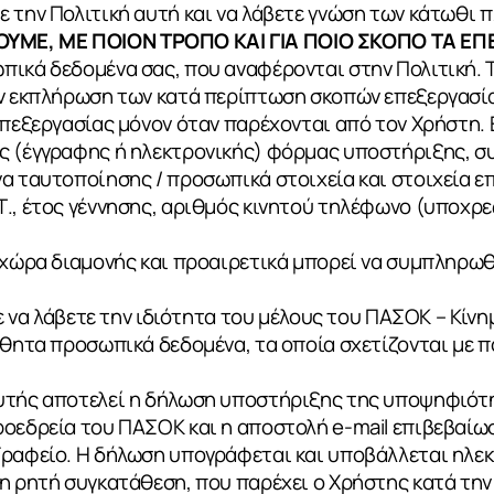
ε την Πολιτική αυτή και να λάβετε γνώση των κάτωθι
ΥΜΕ, ΜΕ ΠΟΙΟΝ ΤΡΟΠΟ ΚΑΙ ΓΙΑ ΠΟΙΟ ΣΚΟΠΟ ΤΑ 
ικά δεδομένα σας, που αναφέρονται στην Πολιτική. Τ
ην εκπλήρωση των κατά περίπτωση σκοπών επεξεργασία
επεξεργασίας μόνον όταν παρέχονται από τον Χρήστη. 
ς (έγγραφης ή ηλεκτρονικής) φόρμας υποστήριξης, σ
α ταυτοποίησης / προσωπικά στοιχεία και στοιχεία επ
., έτος γέννησης, αριθμός κινητού τηλέφωνο (υποχρε
ι χώρα διαμονής και προαιρετικά μπορεί να συμπληρω
τε να λάβετε την ιδιότητα του μέλους του ΠΑΣΟΚ – Κίν
σθητα προσωπικά δεδομένα, τα οποία σχετίζονται με π
υτής αποτελεί η δήλωση υποστήριξης της υποψηφιότ
ροεδρεία του ΠΑΣΟΚ και η αποστολή e-mail επιβεβαί
ραφείο. Η δήλωση υπογράφεται και υποβάλλεται ηλεκτ
η ρητή συγκατάθεση, που παρέχει ο Χρήστης κατά την