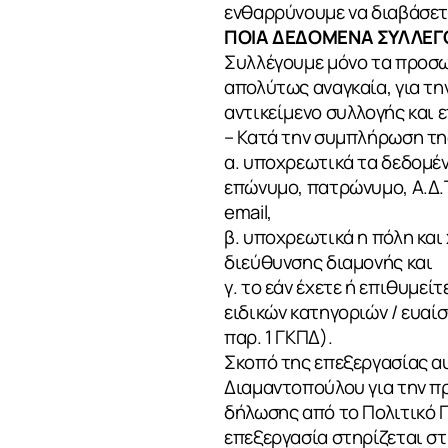
ενθαρρύνουμε να διαβάσετ
ΠΟΙΑ ΔΕΔΟΜΕΝΑ ΣΥΛΛΕΓΟ
Συλλέγουμε μόνο τα προσωπ
απολύτως αναγκαία, για τ
αντικείμενο συλλογής και 
– Κατά την συμπλήρωση τη
α. υποχρεωτικά τα δεδομέν
επώνυμο, πατρώνυμο, Α.Δ.Τ
email,
β. υποχρεωτικά η πόλη κα
διεύθυνσης διαμονής και
γ. το εάν έχετε ή επιθυμεί
ειδικών κατηγοριών / ευαί
παρ. 1 ΓΚΠΔ).
Σκοπό της επεξεργασίας α
Διαμαντοπούλου για την π
δήλωσης από το Πολιτικό Γ
επεξεργασία στηρίζεται στ