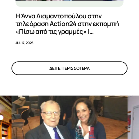
Η Άννα Διαμαντοπούλου στην
τηλεόραση Action24 στην εκπομπή
«Πίσω από τις γραμμές» |
16/07/2026
JUL 17, 2026
ΔΕΙΤΕ ΠΕΡΙΣΣΟΤΕΡΑ