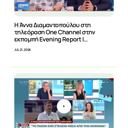
Η Άννα Διαμαντοπούλου στη
τηλεόραση One Channel στην
εκπομπή Evening Report |
20/07/2026
JUL 21, 2026