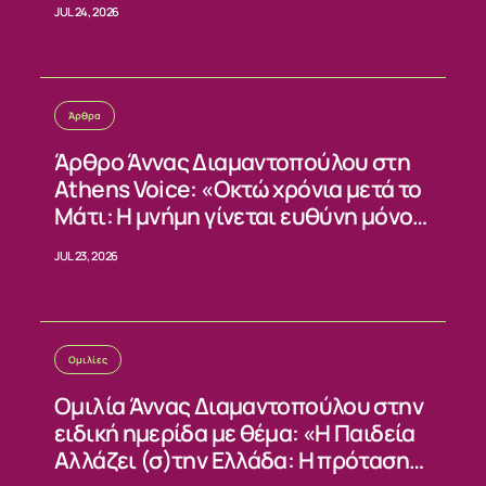
JUL 24, 2026
Άρθρα
Άρθρο Άννας Διαμαντοπούλου στη
Athens Voice: «Οκτώ χρόνια μετά το
Μάτι: Η μνήμη γίνεται ευθύνη μόνο
όταν γίνεται αλλαγή»
JUL 23, 2026
Ομιλίες
Ομιλία Άννας Διαμαντοπούλου στην
ειδική ημερίδα με θέμα: «Η Παιδεία
Αλλάζει (σ)την Ελλάδα: Η πρόταση