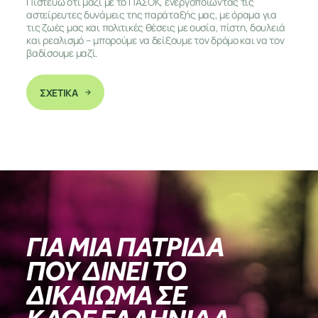
Πιστεύω ότι μαζί με το ΠΑΣΟΚ, ενεργοποιώντας τις
αστείρευτες δυνάμεις της παράταξής μας, με όραμα για
τις ζωές μας και πολιτικές θέσεις με ουσία, πίστη, δουλειά
και ρεαλισμό – μπορούμε να δείξουμε τον δρόμο και να τον
βαδίσουμε μαζί.
ΣΧΕΤΙΚΑ
ΓΙΑ ΜΙΑ ΠΑΤΡΙΔΑ
ΠΟΥ ΔΙΝΕΙ ΤΟ
ΔΙΚΑΙΩΜΑ ΣΕ