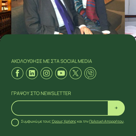
ΑΚΟΛΟΥΘΗΣΕ ΜΕ
ΣΤΑ SOCIAL MEDIA
ΓΡΑΨΟΥ
ΣΤΟ NEWSLETTER
Συμφωνώ με τους
Όρους Χρήσης
και την
Πολιτική Απορρήτου
.
ΑΚΟΛΟΥΘΗΣΕ ΜΕ
ΣΤΑ SOCIAL MEDIA