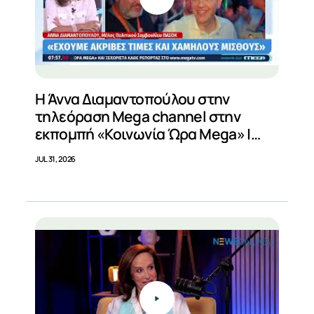
Η Άννα Διαμαντοπούλου στην
τηλεόραση Mega channel στην
εκπομπή «Κοινωνία Ώρα Mega» |
31/07/2026
JUL 31, 2026