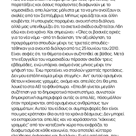
παρατάξεις και όσους παράγοντες διαφωνούν με το
νομοσχέδιο, απειλώντας μάλιστα με το να μην ανοίξουν οι
σχολές από τον Σεπτέμβριο; Μήπως χρειάζεται και άλλη
κουβέντα; Η υπουργός παραμένει ανοιχτή στο διάλογο,
αλλά μας υπενθυμίζει ότι το σχετικό σχέδιο συζητείται ήδη
εδώ και ένα χρόνο. Και σημειώνει: «Όλες οι βασικές αρχές
για το νέο νόμο –από τη διοίκηση, την αξιολόγηση, τα
προγράμματα σπουδών μέχρι τις τριετείς σπουδές–
τέθηκαν για ανοιχτό διάλογο από τις 25 Ιουνίου του 2010.
Είναι σαφές ότι τα θέματα έχουν συζητηθεί σε βάθος. Μετά
την εξαγγελία του νομοσχεδίου πέρασαν σχεδόν τρεις
εβδομάδες, ενώ υπάρχει ακόμα ένας μήνας μέχρι την
ψήφισή του. Έχω προτείνει να σταλούν γραπτές προτάσεις.
Δεν μου εστάλη καμία μέχρι στιγμής». Αντ’ αυτού ορισμένοι
θέτουν κόκκινες γραμμές, ακόμα και απειλές ότι θα μπει
λουκέτο στα ΑΕΙ το φθινόπωρο. «Επειδή γίνεται μεγάλη
συζήτηση για το δημοκρατικό πανεπιστήμιο, συνιστούν
δημοκρατική συμπεριφορά αυτές οι απειλές, πόσο μάλλον
όταν προέρχονται από ορισμένους ανθρώπους των
γραμμάτων; Αυτού του είδους οι συμπεριφορές δεν είναι
που μας κράτησαν όλα αυτά τα χρόνια δέσμιους; Δεν μπορεί
να εκπορεύονται απειλές και να χαράσσονται “κόκκινες
γραμμές” από τον κατεξοχήν χώρο που εκφράζει το
διαφωτισμό σε κάθε κοινωνία, που αποτελεί κύτταρο
ελεύθερης έκφρασης και διαλόγου. Εμείς από πέρσι, που