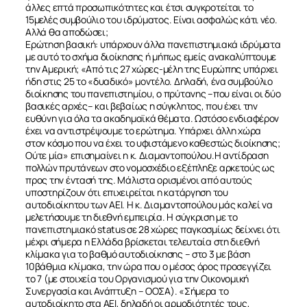
άλλες επτά προσωπικότητες και έτσι συγκροτείται το
15μελές συμβούλιο του ιδρύματος. Είναι ασφαλώς κάτι νέο.
Αλλά θα αποδώσει;
Ερώτηση βασική: υπάρχουν άλλα πανεπιστημιακά ιδρύματα
με αυτό το σχήμα διοίκησης ή μήπως εμείς ανακαλύπτουμε
την Αμερική; «Από τις 27 χώρες-μέλη της Ευρώπης υπάρχει
ήδη στις 25 το «δυαδικό» μοντέλο. Δηλαδή, ένα συμβούλιο
διοίκησης του πανεπιστημίου, ο πρύτανης –που είναι οι δύο
βασικές αρχές– και βεβαίως η σύγκλητος, που έχει την
ευθύνη για όλα τα ακαδημαϊκά θέματα. Ωστόσο ενδιαφέρον
έχει να αντιστρέψουμε το ερώτημα. Υπάρχει άλλη χώρα
στον κόσμο που να έχει το υφιστάμενο καθεστώς διοίκησης;
Ούτε μία» επισημαίνει η κ. Διαμαντοπούλου.Η αντίδραση
πολλών πρυτάνεων στο νομοσχέδιο εξέπληξε αρκετούς ως
προς την έντασή της. Μάλιστα ορισμένοι από αυτούς
υποστηρίζουν ότι επιχειρείται η κατάργηση του
αυτοδιοίκητου των ΑΕΙ. Η κ. Διαμαντοπούλου μάς καλεί να
μελετήσουμε τη διεθνή εμπειρία. Η σύγκριση με το
πανεπιστημιακό status σε 28 χώρες παγκοσμίως δείχνει ότι
μέχρι σήμερα η Ελλάδα βρίσκεται τελευταία στη διεθνή
κλίμακα για το βαθμό αυτοδιοίκησης – στο 3 με βάση
10βάθμια κλίμακα, την ώρα που ο μέσος όρος προσεγγίζει
το 7 (με στοιχεία του Οργανισμού για την Οικονομική
Συνεργασία και Ανάπτυξη – ΟΟΣΑ). «Σήμερα το
αυτοδιοίκητο στα ΑΕΙ, δηλαδή οι αρμοδιότητές τους,