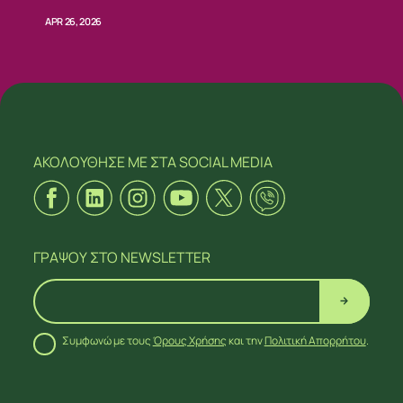
APR 26, 2026
ΑΚΟΛΟΥΘΗΣΕ ΜΕ
ΣΤΑ SOCIAL MEDIA
ΓΡΑΨΟΥ
ΣΤΟ NEWSLETTER
Συμφωνώ με τους
Όρους Χρήσης
και την
Πολιτική Απορρήτου
.
ΑΚΟΛΟΥΘΗΣΕ ΜΕ
ΣΤΑ SOCIAL MEDIA