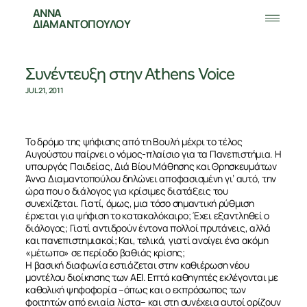
ΑΝΝΑ
ΔΙΑΜΑΝΤΟΠΟΥΛΟΥ
Συνέντευξη στην Athens Voice
JUL 21, 2011
Το δρόμο της ψήφισης από τη Βουλή μέχρι το τέλος
Αυγούστου παίρνει ο νόμος-πλαίσιο για τα Πανεπιστήμια. Η
υπουργός Παιδείας, Διά Βίου Μάθησης και Θρησκευμάτων
Άννα Διαμαντοπούλου δηλώνει αποφασισμένη γι’ αυτό, την
ώρα που ο διάλογος για κρίσιμες διατάξεις του
συνεχίζεται. Γιατί, όμως, μια τόσο σημαντική ρύθμιση
έρχεται για ψήφιση το κατακαλόκαιρο; Έχει εξαντληθεί ο
διάλογος; Γιατί αντιδρούν έντονα πολλοί πρυτάνεις, αλλά
και πανεπιστημιακοί; Και, τελικά, γιατί ανοίγει ένα ακόμη
«μέτωπο» σε περίοδο βαθιάς κρίσης;
Η βασική διαφωνία εστιάζεται στην καθιέρωση νέου
μοντέλου διοίκησης των ΑΕΙ. Επτά καθηγητές εκλέγονται με
καθολική ψηφοφορία –όπως και ο εκπρόσωπος των
φοιτητών από ενιαία λίστα– και στη συνέχεια αυτοί ορίζουν