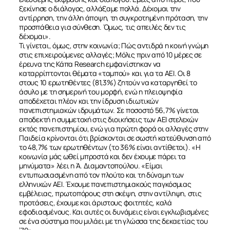
ξεκίνησε ο διάλογος, αλλάξαμε πολλά. Δέχομαι την
αντίρρηση, την άλλη άποψη, τη συγκροτημένη πρόταση, την
προσπάθεια για σύνθεση. Όμως, τις απειλές δεν τις
δέχομαι».
Τι γίνεται, όμως, στην κοινωνία; Πώς αντιδρά η κοινή γνώμη
στις επιχειρούμενες αλλαγές; Μόλις πριν από 10 μέρες σε
έρευνα της Κάπα Research εμφανίστηκαν να
καταρρίπτονται θέματα «ταμπού» και για τα ΑΕΙ. Οι 8
στους 10 ερωτηθέντες (81,3%) ζητούν να καταργηθεί το
άσυλο με τη σημερινή του μορφή, ενώ η πλειοψηφία
αποδέχεται πλέον και την ίδρυση ιδιωτικών
πανεπιστημιακών ιδρυμάτων. Σε ποσοστό 56,7% γίνεται
αποδεκτή η συμμετοχή στις διοικήσεις των ΑΕΙ στελεχών
εκτός πανεπιστημίου, ενώ για πρώτη φορά οι αλλαγές στην
Παιδεία κρίνονται ότι βρίσκονται σε σωστή κατεύθυνση από
το 48,7% των ερωτηθέντων (το 36% είναι αντίθετοι). «Η
κοινωνία μάς ωθεί μπροστά και δεν έχουμε πάρει τα
μηνύματα» λέει η Ά. Διαμαντοπούλου. «Είμαι
εντυπωσιασμένη από τον πλούτο και τη δύναμη των
ελληνικών ΑΕΙ. Έχουμε πανεπιστημιακούς παγκόσμιας
εμβέλειας, πρωτοπόρους στη σκέψη, στην αντίληψη, στις
προτάσεις, έχουμε και άριστους φοιτητές, καλά
εφοδιασμένους. Και αυτές οι δυνάμεις είναι εγκλωβισμένες
σε ένα σύστημα που μιλάει με τη γλώσσα της δεκαετίας του