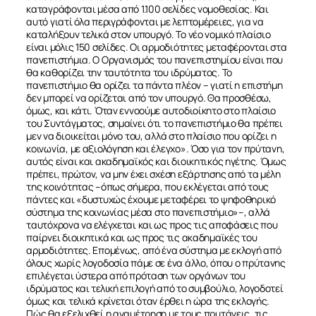
καταγράφονται μέσα από 1.100 σελίδες νομοθεσίας. Και
αυτό γιατί όλα περιγράφονται με λεπτομέρειες, για να
καταλήξουν τελικά στον υπουργό. Το νέο νομικό πλαίσιο
είναι μόλις 150 σελίδες. Οι αρμοδιότητες μεταφέρονται στα
πανεπιστήμια. Ο Οργανισμός του πανεπιστημίου είναι που
θα καθορίζει την ταυτότητα του ιδρύματος. Το
πανεπιστήμιο θα ορίζει τα πάντα πλέον – γιατί η επιστήμη
δεν μπορεί να ορίζεται από τον υπουργό. Θα προσθέσω,
όμως, και κάτι. Όταν εννοούμε αυτοδιοίκητο στο πλαίσιο
του Συντάγματος, σημαίνει ότι το πανεπιστήμιο θα πρέπει
μεν να διοικείται μόνο του, αλλά στο πλαίσιο που ορίζει η
κοινωνία, με αξιολόγηση και έλεγχο». Όσο για τον πρύτανη,
αυτός είναι και ακαδημαϊκός και διοικητικός ηγέτης. Όμως
πρέπει, πρώτον, να μην έχει σχέση εξάρτησης από τα μέλη
της κοινότητας –όπως σήμερα, που εκλέγεται από τους
πάντες και «δυστυχώς έχουμε μεταφέρει το ψηφοθηρικό
σύστημα της κοινωνίας μέσα στο πανεπιστήμιο»–, αλλά
ταυτόχρονα να ελέγχεται και ως προς τις αποφάσεις που
παίρνει διοικητικά και ως προς τις ακαδημαϊκές του
αρμοδιότητες. Επομένως, από ένα σύστημα με εκλογή από
όλους χωρίς λογοδοσία πάμε σε ένα άλλο, όπου ο πρύτανης
επιλέγεται ύστερα από πρόταση των οργάνων του
ιδρύματος και τελική επιλογή από το συμβούλιο, λογοδοτεί
όμως και τελικά κρίνεται όταν έρθει η ώρα της εκλογής.
Πώς θα εξελιχθεί η αναμέτρηση με τους πρυτάνεις, τις