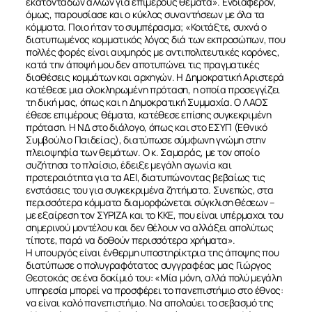
εκατοντάδων άλλων για επιμέρους θέματα». Ενδιαφέρον,
όμως, παρουσίασε και ο κύκλος συναντήσεων με όλα τα
κόμματα. Ποιο ήταν το συμπέρασμα; «Κοιτάξτε, συχνά ο
διατυπωμένος κομματικός λόγος διά των εκπροσώπων, που
πολλές φορές είναι αιχμηρός με αντιπολιτευτικές κορόνες,
κατά την άποψή μου δεν αποτυπώνει τις πραγματικές
διαθέσεις κομμάτων και αρχηγών. Η Δημοκρατική Αριστερά
κατέθεσε μια ολοκληρωμένη πρόταση, η οποία προσεγγίζει
τη δική μας, όπως και η Δημοκρατική Συμμαχία. Ο ΛΑΟΣ
έθεσε επιμέρους θέματα, κατέθεσε επίσης συγκεκριμένη
πρόταση. Η ΝΔ στο διάλογο, όπως και στο ΕΣΥΠ (Εθνικό
Συμβούλιο Παιδείας), διατύπωσε σύμφωνη γνώμη στην
πλειοψηφία των θεμάτων. Ο κ. Σαμαράς, με τον οποίο
συζήτησα το πλαίσιο, έδειξε μεγάλη αγωνία και
προτεραιότητα για τα ΑΕΙ, διατυπώνοντας βεβαίως τις
ενστάσεις του για συγκεκριμένα ζητήματα. Συνεπώς, στα
περισσότερα κόμματα διαμορφώνεται σύγκλιση θέσεων –
με εξαίρεση τον ΣΥΡΙΖΑ και το ΚΚΕ, που είναι υπέρμαχοι του
σημερινού μοντέλου και δεν θέλουν να αλλάξει απολύτως
τίποτε, παρά να δοθούν περισσότερα χρήματα».
Η υπουργός είναι ένθερμη υποστηρίκτρια της άποψης που
διατύπωσε ο πολυγραφότατος συγγραφέας μας Γιώργος
Θεοτοκάς σε ένα δοκίμιό του: «Μία μόνη, αλλά πολύ μεγάλη
υπηρεσία μπορεί να προσφέρει το πανεπιστήμιο στο έθνος:
να είναι καλό πανεπιστήμιο. Να απολαύει το σεβασμό της