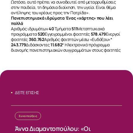
Ωστόσο, αυτό πρέπει να συνοδευτεί από μεταρρυθμίσεις
στην παιδεία, τη δημόσια διοίκηση, την υγεία. Είναι θέμα
αντίληψης του χρέους προς την Πατρίδα».
Πανεπιστημιακά ιδρύματα
Ένας «χάρτης» που λέει
πολλά
Αριθμός ιδρυμάτων
40
Τμήματα
511
Μεταπτυχιακά
προγράμματα
520
Εγγεγραμμένοι φοιτητές
578.479
Ενεργοί
φοιτητές
360.762
Αριθμός φοιτητών μέσω «Ευδόξου»*
243.779
Διδάσκοντες
11.682
* Ηλεκτρονικό πρόγραμμα
διανομής πανεπιστημιακών συγγραμμάτων στους φοιτητές
ΔΕΙΤΕ ΕΠΙΣΗΣ
Συνεντεύξεις
Άννα Διαμαντοπούλου: «Οι