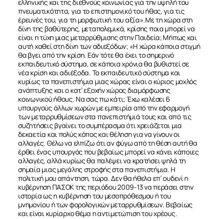
ελληνικής και της διεθνούς κοινωνίας για την υψηλή του
πνευματικότητα, για το επιστημονικό του ήθος, για τις
έρευνές του, για τη μορφωτική του αξία».Με τη χώρα στη
δίνη της βαθύτερης, μεταπολεμικά, κρίσης ποια μπορεί να
είναι η τύχη μιας μεταρρύθμισης στην Παιδεία; Μήπως και
αυτή χαθεί στη δίνη των αδιεξόδων; «Η χώρα κάποια στιγμή
θα βγει από την κρίση. Εάν τότε θα έχει το σημερινό
εκπαιδευτικό σύστημα, σε κάποια χρόνια θα βυθιστεί σε
νέα κρίση και αδιέξοδα. Το εκπαιδευτικό σύστημα και
κυρίως τα πανεπιστήμια μιας χώρας είναι ο κύριος μοχλός
ανάπτυξης και ο κατ’ εξοχήν χώρος διαμόρφωσης
κοινωνικού ήθους. Να σας πω κάτι; Έχω καλέσει 6
υπουργούς άλλων χωρών με εμπειρία από την εφαρμογή
των μεταρρυθμίσεων στα πανεπιστήμιά τους και από τις
συζητήσεις βγαίνει το συμπέρασμα ότι χρειάζεται μια
δεκαετία και πολύς κόπος και θέληση για να γίνουν οι
αλλαγές. Θέλω να ελπίζω ότι αν φύγω από τη θέση αυτή θα
έρθει ένας υπουργός που βεβαίως μπορεί να κάνει κάποιες
αλλαγές, αλλά κυρίως θα παλέψει να κρατήσει ψηλά τη
σημαία μιας μεγάλης στροφής στα πανεπιστήμια. Η
πολιτική μου απάντηση, τώρα. Δεν θα ήθελα επ’ ουδενί η
κυβέρνηση ΠΑΣΟΚ της περιόδου 2009-13 να περάσει στην
ιστορία ως η κυβέρνηση του μεσοπρόθεσμου ή του
μνημονίου ή των φορολογικών μεταρρυθμίσεων. Βεβαίως
και είναι κυρίαρχο θέμα η αντιμετώπιση του χρέους.