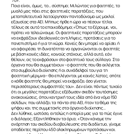
’70».
Ποιο είναι, όμως, το… σύστημα; Μιλώντας για φοιτητές, το
μυαλό μας πάει στις φοιτητικές παρατάξεις, που
μεταπολιτευτικά λειτούργησαν παντοδύναμα ως μοχλοί
εξουσίας στα ΑΕΙ. Μήπως ήρθε η ώρα να πέσουν τίτλοι
τέλους σε αυτό το εποικοδόμημα;«Όπως το ξέρουμε, ναι,
πρέπει να τελειώνουμε. Οι φοιτητικές παρατάξεις μπορούν
να εκφράζουν ιδεολογικές αντιλήψεις, προτάσεις για το
πανεπιστήμιο ή για τη χώρα. Κανείς δεν μπορεί να ορίσει ή
ΣΧΕΤΙΚΑ
να αφαιρέσει τη δυνατότητα να οργανώνονται οι φοιτητές
με βάση κοινές ιδέες, κοινούς στόχους, αλλά αυτό, εάν
θέλουν, ας το εκφράσουν στο φοιτητικό τους σύλλογο. Στα
ΝΕΑ
όργανα που θα συμμετέχουν –ο φοιτητής που θα εκλέγεται
στο συμβούλιο διοίκησης ή οι συνάδελφοί του για τη
φοιτητική μέριμνα– θα επιλέγονται με κοινές λίστες, οπότε
ο κάθε φοιτητής θα μπορεί να εκφράζει όσο γίνεται
ΕΠΙΚΟΙΝΩΝΙΑ
περισσότερους συμφοιτητές του». Δεν είναι πάντως τυχαίο
ότι οι μεγάλες παρατάξεις εξέδωσαν σχεδόν ταυτόσημες
ανακοινώσεις, όπου κεντρική τους ιδέα από ένα νόμο 150
σελίδων, που αλλάζει τα πάντα στο ΑΕΙ, ήταν το θέμα της
ψήφου και της συμμετοχής στα όργανα διοίκησης…
Δεν λύθηκε, ωστόσο, εντελώς η απορία μας για το πώς έγινε
ο διάλογος; Εξαντλήθηκαν τα όρια; «Όταν κάναμε την
ανάρτηση του σχεδίου διαβούλευσης στο διαδίκτυο, γίναμε
αποδέκτες περίπου 450 ολοκληρωμένων προτάσεων και