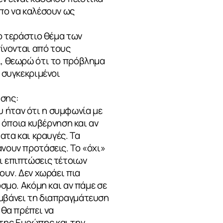
όπο να καλέσουν ως
το τεράστιο θέμα των
γίνονται από τους
ι, θεωρώ ότι το πρόβλημα
ι συγκεκριμένοι
ησης:
 ήταν ότι η συμφωνία με
ι όποια κυβέρνηση και αν
ατα και κραυγές. Τα
άνουν προτάσεις. Το «όχι»
ι επιπτώσεις τέτοιων
ουν. Δεν χωράει πια
όσμο. Ακόμη και αν πάμε σε
αμβάνει τη διαπραγμάτευση
 θα πρέπει να
της Ευρώπης και την