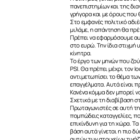
πανεπιστημίων και της διαν
γρήγορα και με όρους που
Στο εμφανές πολιτικό αδιέ
μιλάμε, η απάντηση θα πρέπ
Πρέπει να εφαρμόσουμε αυ
στο ευρώ. Την ίδια στιγμή 
κίνητρα.
Το έργο των μηνών που ζού
PSI. Θα πρέπει μέχρι τον Ι
αντιμετωπίσει το θέμα των
επαγγέλματα. Αυτά είναι π
Κανένα κόμμα δεν μπορεί να
Σχετικά με τη διαβίβαση σ
Πρωταγωνιστές σε αυτή την 
πομπώδεις καταγγελίες, πο
επικίνδυνη για τη χώρα. Τ
βάση αυτά γίνεται η πιο δ
αυτών των στοιχείων τινάζ