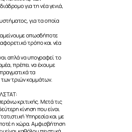
ιάδρομο για τη νέα γενιά,
υστήματος, για τα οποία
αραμείνουμε οπωσδήποτε
διαφορετικό τρόπο και νέα
ναι απλά να υπογραφεί το
ομέα, πρέπει να έχουμε
 πραγματικά τα
η των τριών κομμάτων.
ΕΛΣΤΑΤ:
περάνω κριτικής. Μετά τις
δεύτερη κίνηση που είναι
τατιστική Υπηρεσία και με
ε ποτέ η χώρα. Αμφισβήτηση
εν είναι καθόλου πειστικά