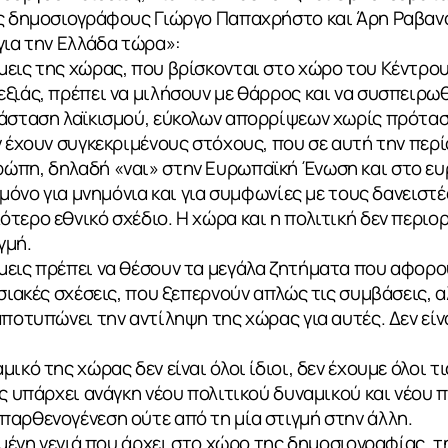
υς δημοσιογράφους Γιώργο Παπαχρήστο και Άρη Ραβαν
για την Ελλάδα τώρα»:
εις της χώρας, που βρίσκονται στο χώρο του Κέντρου
ξιάς, πρέπει να μιλήσουν με θάρρος και να συσπειρω
τάσταση λαϊκισμού, εύκολων απορρίψεων χωρίς πρότασ
ν έχουν συγκεκριμένους στόχους, που σε αυτή την περ
ώπη, δηλαδή «ναι» στην Ευρωπαϊκή Ένωση και στο ευ
 μόνο για μνημόνια και για συμφωνίες με τους δανειστέ
τερο εθνικό σχέδιο. Η χώρα και η πολιτική δεν περιο
γμή.
εις πρέπει να θέσουν τα μεγάλα ζητήματα που αφορού
σιακές σχέσεις, που ξεπερνούν απλώς τις συμβάσεις, α
ποτυπώνει την αντίληψη της χώρας για αυτές. Δεν είνα
κό της χώρας δεν είναι όλοι ίδιοι, δεν έχουμε όλοι τις
ως υπάρχει ανάγκη νέου πολιτικού δυναμικού και νέου 
παρθενογένεση ούτε από τη μία στιγμή στην άλλη.
ημένη γενιά που άρχει στο χώρο της δημοσιογραφίας, τ