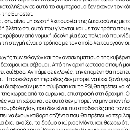
α καταλήξουν σε αυτό το συμπέρασμα δεν έκαναν τον κ
της Eurostat.
 τι σημαίνει μη σωστή λειτουργία της Δικαιοσύνης με 
δή βλέπω ότι αυτά που γίνονται και με τον τρόπο που 
ς κρύβουν από νομική ιδεοληψία έως πολιτικό παιχνίδ
 τη στιγμή είναι ο τρόπος με τον οποίο λειτουργούν ο
γωγής των εκλογών και τον ανασχηματισμό της κυβέρν
δέχομαι και σέβομαι. Από την αρχή ωστόσο άποψή μου
νει διέξοδο. Αν πάμε σε εκλογές, την επομένη θα πρέπε
 . Η προεκλογική περίοδος δεν μπορεί να έχει ξανά ψέμ
υ διαφωνούν με τη σύμβαση και το PSI,θα πρέπει να κ
ΙΑ
ο της χώρας από το ευρώ και επιστροφή στη δραχμή. Ο
ές για τη χώρα και σε αυτό δεν μπορεί να μην απαντήσ
μπουρδολογία», που δεν είναι πια αποδεκτές από τον κ
πει να έχουν καθαρή ατζέντα που θα πρέπει να περιλ
α έχει ανοίξει το δρόμο ο κύριος Μόντι και θεωρώ ότι
υτό αφορά την αύξηση των κονδυλίων για τη σωτηρία 