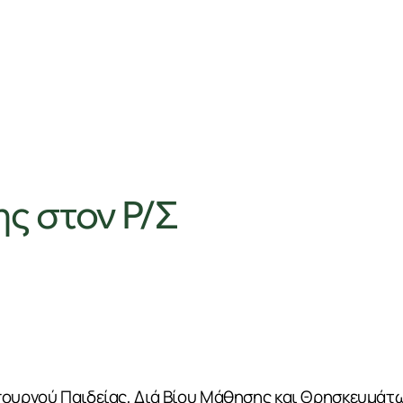
ης στον Ρ/Σ
πουργού Παιδείας, Διά Βίου Μάθησης και Θρησκευμάτ