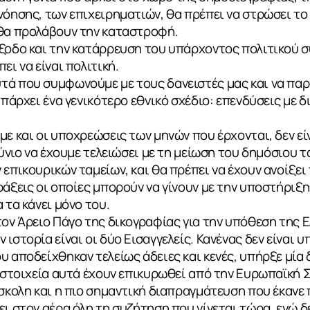
όησης, των επιχειρηματιών, θα πρέπει να στρώσει το δ
 θα προλάβουν την καταστροφή.
ξοδο και την κατάρρευση του υπάρχοντος πολιτικού σ
ει να είναι πολιτική.
τά που συμφωνούμε με τους δανειστές μας και να π
υπάρχει ένα γενικότερο εθνικό σχέδιο: επενδύσεις με 
με και οι υποχρεώσεις των μηνών που έρχονται, δεν εί
ούνιο να έχουμε τελειώσει με τη μείωση του δημόσιου τ
 επικουρικών ταμείων, και θα πρέπει να έχουν ανοίξει
ράξεις οι οποίες μπορούν να γίνουν με την υποστήριξ
 τα κάνει μόνο του.
τον Άρειο Πάγο της δικογραφίας για την υπόθεση της 
ιστορία είναι οι δύο Εισαγγελείς. Κανένας δεν είναι υ
υ αποδείχθηκαν τελείως άδειες και κενές, υπήρξε μία 
α στοιχεία αυτά έχουν επικυρωθεί από την Ευρωπαϊκή Σ
ύσκολη και η πιο σημαντική διαπραγμάτευση που έκαν
ει στον αέρα όλη τη συζήτηση που γίνεται τώρα, ενώ δ