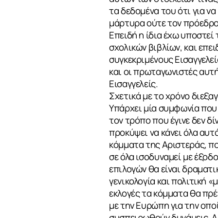
τα δεδομένα του ότι για ν
μάρτυρα ούτε τον πρόεδρο 
Επειδή η ίδια έχω υποστεί
σχολικών βιβλίων, και επει
ΣΧΕΤΙΚΑ
συγκεκριμένους Εισαγγελεί
και οι πρωταγωνιστές αυτή
Εισαγγελείς.
Σχετικά με το χρόνο διεξα
ΝΕΑ
Υπάρχει μία συμφωνία που 
τον τρόπο που έγινε δεν δί
προκύψει να κάνει όλα αυτά
κόμματα της Αριστεράς, πο
ΕΠΙΚΟΙΝΩΝ
σε όλα ισοδυναμεί με έξοδ
επιλογών θα είναι δραματικ
γενικολογία και πολιτική «
εκλογές τα κόμματα θα πρέ
με την Ευρώπη για την οποί
συσπειρωθούν δυνάμεις. Α