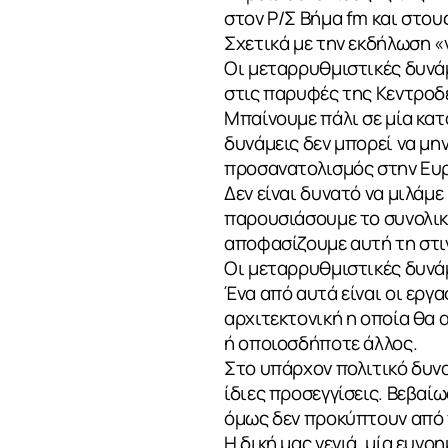
στον Ρ/Σ Βήμα fm και στο
Σχετικά με την εκδήλωση «
Οι μεταρρυθμιστικές δυνάμ
στις παρυφές της Κεντροδε
Μπαίνουμε πάλι σε μία κα
δυνάμεις δεν μπορεί να μη
προσανατολισμός στην Ευρ
Δεν είναι δυνατό να μιλάμε
παρουσιάσουμε το συνολικό
αποφασίζουμε αυτή τη στι
Οι μεταρρυθμιστικές δυνάμ
Ένα από αυτά είναι οι εργα
αρχιτεκτονική η οποία θα α
ή οποιοσδήποτε άλλος.
Στο υπάρχον πολιτικό δυναμι
ίδιες προσεγγίσεις. Βεβαί
όμως δεν προκύπτουν από 
Η δική μας γενιά, μία ευνο