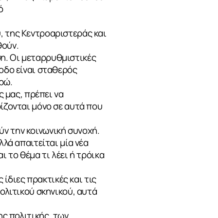
ό
, της Κεντροαριστεράς και
θούν.
η. Οι μεταρρυθμιστικές
ίοδο είναι σταθερός
ρώ.
ς μας, πρέπει να
ρίζονται μόνο σε αυτά που
ν την κοινωνική συνοχή.
λλά απαιτείται μία νέα
ι το θέμα τι λέει ή τρόικα
 ίδιες πρακτικές και τις
πολιτικού σκηνικού, αυτά
ης πολιτικής, των