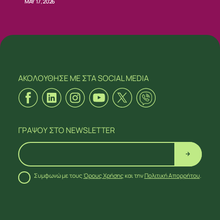
MAY 17, 2026
ΑΚΟΛΟΥΘΗΣΕ ΜΕ
ΣΤΑ SOCIAL MEDIA
ΓΡΑΨΟΥ
ΣΤΟ NEWSLETTER
Συμφωνώ με τους
Όρους Χρήσης
και την
Πολιτική Απορρήτου
.
ΑΚΟΛΟΥΘΗΣΕ ΜΕ
ΣΤΑ SOCIAL MEDIA