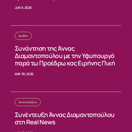
σταθερούς κανόνες»
JUN 9, 2026
ΕΠΙΚΟΙΝΩΝΙΑ
Διεθνή
Συνάντηση της Άννας
Διαμαντοπούλου με την Υφυπουργό
παρά τω Προέδρω κας Ειρήνης Πική
MAY 30, 2026
Συνεντεύξεις
Συνέντευξη Άννας Διαμαντοπούλου
στη Real News