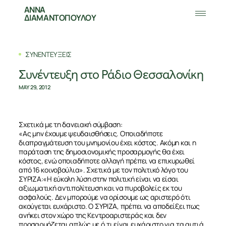
ΑΝΝΑ
ΔΙΑΜΑΝΤΟΠΟΥΛΟΥ
ΣΥΝΕΝΤΕΥΞΕΙΣ
Συνέντευξη στο Ράδιο Θεσσαλονίκη
MAY 29, 2012
Σχετικά με τη δανειακή σύμβαση:
«Ας μην έχουμε ψευδαισθήσεις. Οποιαδήποτε
διαπραγμάτευση του μνημονίου έχει κόστος. Ακόμη και η
παράταση της δημοσιονομικής προσαρμογής θα έχει
κόστος, ενώ οποιαδήποτε αλλαγή πρέπει να επικυρωθεί
από 16 κοινοβούλια». Σχετικά με τον πολιτικό λόγο του
ΣΥΡΙΖΑ:«Η εύκολη λύση στην πολιτική είναι να είσαι
αξιωματική αντιπολίτευση και να πυροβολείς εκ του
ασφαλούς. Δεν μπορούμε να ορίσουμε ως αριστερό ότι
ακούγεται ευχάριστο. Ο ΣΥΡΙΖΑ, πρέπει να αποδείξει πως
ανήκει στον χώρο της Κεντροαριστεράς και δεν
προσαρμόζεται απλώς με ό,τι είναι ευχάριστο για τα αυτιά