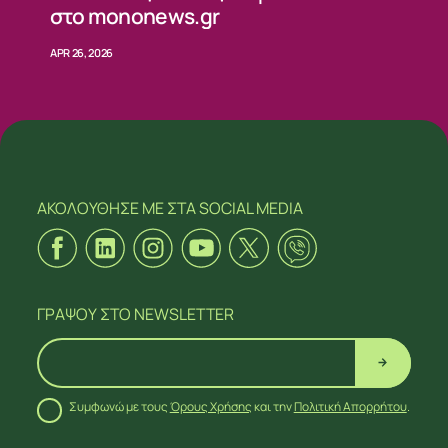
στο mononews.gr
APR 26, 2026
ΑΚΟΛΟΥΘΗΣΕ ΜΕ
ΣΤΑ SOCIAL MEDIA
ΓΡΑΨΟΥ
ΣΤΟ NEWSLETTER
Συμφωνώ με τους
Όρους Χρήσης
και την
Πολιτική Απορρήτου
.
ΑΚΟΛΟΥΘΗΣΕ ΜΕ
ΣΤΑ SOCIAL MEDIA