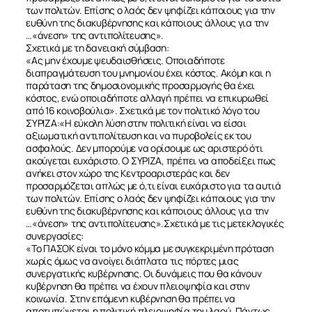
των πολιτών. Επίσης ο λαός δεν ψηφίζει κάποιους για την
ευθύνη της διακυβέρνησης και κάποιους άλλους για την
…«άνεση» της αντιπολίτευσης».
Σχετικά με τη δανειακή σύμβαση:
«Ας μην έχουμε ψευδαισθήσεις. Οποιαδήποτε
διαπραγμάτευση του μνημονίου έχει κόστος. Ακόμη και η
παράταση της δημοσιονομικής προσαρμογής θα έχει
κόστος, ενώ οποιαδήποτε αλλαγή πρέπει να επικυρωθεί
από 16 κοινοβούλια». Σχετικά με τον πολιτικό λόγο του
ΣΥΡΙΖΑ:«Η εύκολη λύση στην πολιτική είναι να είσαι
αξιωματική αντιπολίτευση και να πυροβολείς εκ του
ασφαλούς. Δεν μπορούμε να ορίσουμε ως αριστερό ότι
ακούγεται ευχάριστο. Ο ΣΥΡΙΖΑ, πρέπει να αποδείξει πως
ανήκει στον χώρο της Κεντροαριστεράς και δεν
προσαρμόζεται απλώς με ό,τι είναι ευχάριστο για τα αυτιά
των πολιτών. Επίσης ο λαός δεν ψηφίζει κάποιους για την
ευθύνη της διακυβέρνησης και κάποιους άλλους για την
…«άνεση» της αντιπολίτευσης».Σχετικά με τις μετεκλογικές
συνεργασίες:
«Το ΠΑΣΟΚ είναι το μόνο κόμμα με συγκεκριμένη πρόταση
χωρίς όμως να ανοίγει διάπλατα τις πόρτες μιας
συνεργατικής κυβέρνησης. Οι δυνάμεις που θα κάνουν
κυβέρνηση θα πρέπει να έχουν πλειοψηφία και στην
κοινωνία. Στην επόμενη κυβέρνηση θα πρέπει να
αποτυπώνεται η πολιτική πλειοψηφία του λαού. Πάντως,