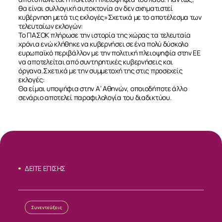
θα είναι συλλογική αυτοκτονία αν δεν σχηματιστεί
κυβέρνηση μετά τις εκλογές»Σχετικά με το αποτέλεσμα των
τελευταίων εκλογών:
Το ΠΑΣΟΚ πλήρωσε την ιστορία της χώρας τα τελευταία
χρόνια ενώ κλήθηκε να κυβερνήσει σε ένα πολύ δύσκολο
ευρωπαϊκό περιβάλλον με την πολιτική πλειοψηφία στην ΕΕ
να αποτελείται από συντηρητικές κυβερνήσεις και
όργανα.Σχετικά με την συμμετοχή της στις προσεχείς
εκλογές:
ΣΧΕΤΙΚΑ
Θα είμαι υποψήφια στην Α’ Αθηνών, οποιοδήποτε άλλο
σενάριο αποτελεί παραφιλολογία του διαδικτύου.
ΝΕΑ
ΕΠΙΚΟΙΝΩΝΙΑ
ΔΕΙΤΕ ΕΠΙΣΗΣ
Συνεντεύξεις