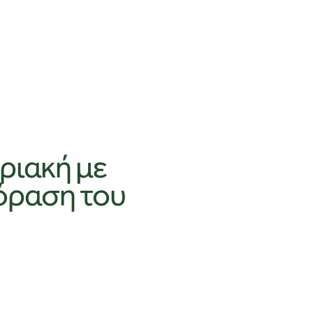
ριακή με
όραση του