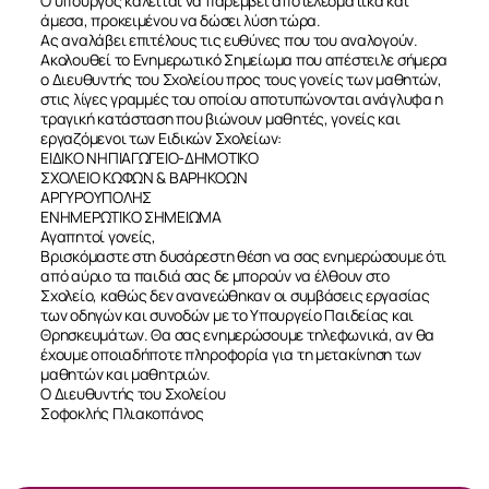
Ο υπουργός καλείται να παρέμβει αποτελεσματικά και
άμεσα, προκειμένου να δώσει λύση τώρα.
Ας αναλάβει επιτέλους τις ευθύνες που του αναλογούν.
Ακολουθεί το Ενημερωτικό Σημείωμα που απέστειλε σήμερα
ο Διευθυντής του Σχολείου προς τους γονείς των μαθητών,
στις λίγες γραμμές του οποίου αποτυπώνονται ανάγλυφα η
τραγική κατάσταση που βιώνουν μαθητές, γονείς και
εργαζόμενοι των Ειδικών Σχολείων:
ΕΙΔΙΚΟ ΝΗΠΙΑΓΩΓΕΙΟ-ΔΗΜΟΤΙΚΟ
ΣΧΟΛΕΙΟ ΚΩΦΩΝ & ΒΑΡΗΚΟΩΝ
ΑΡΓΥΡΟΥΠΟΛΗΣ
ΕΝΗΜΕΡΩΤΙΚΟ ΣΗΜΕΙΩΜΑ
Αγαπητοί γονείς,
Βρισκόμαστε στη δυσάρεστη θέση να σας ενημερώσουμε ότι
από αύριο τα παιδιά σας δε μπορούν να έλθουν στο
Σχολείο, καθώς δεν ανανεώθηκαν οι συμβάσεις εργασίας
των οδηγών και συνοδών με το Υπουργείο Παιδείας και
Θρησκευμάτων. Θα σας ενημερώσουμε τηλεφωνικά, αν θα
έχουμε οποιαδήποτε πληροφορία για τη μετακίνηση των
μαθητών και μαθητριών.
Ο Διευθυντής του Σχολείου
Σοφοκλής Πλιακοπάνος