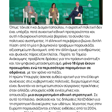
Όπως τόνισε η κα Διαμαντοπούλου, η αγροτική πολιτική δεν
έχει υπάρξει ποτέ συνεκτική εθνική προτεραιότητα και
αυτή η διαχρονική αποτυχία βαραίνει το σύνολο του
πολιτικού συστήματος. Η ελληνική περιφέρεια βιώνει διπλή
πίεση: από τη μία η βιομηχανία τροφίμων παρουσιάζει
αξιοσημείωτη δυναμική, από την άλλη όμως ο ανθρώπινος
και φυσικός πόρος εξαντλείται. Παρότι το Ταμείο
Ανάκαμψης προέβλεπε δράσεις για την πράσινη ανάπτυξη
και τον ψηφιακό μετασχηματισμό,
μόνο 18 έργα έχουν
προχωρήσει ενώ τα περισσότερα παραμένουν σε
αδράνεια
, με τον χρόνο να πιέζει.
Η πρώην Υπουργός άσκησε ευθεία κριτική για την έλλειψη
συνέχειας στις κυβερνητικές πολιτικές, διερωτώμενη πώς
είναι δυνατόν να αντιμετωπιστούν σύγχρονες προκλήσεις
όταν αλλάζει υπουργός κάθε εννέα μήνες και
απουσιάζει
μια συγκροτημένη εθνική στρατηγική
. Σε
αυτό το πλαίσιο, σχολίασε και τις δηλώσεις Χατζηδάκη για
τη στρατηγική διαχείρισης των υδάτων, λέγοντας πως στην
Ευρώπη παρουσιάζονται ετήσιες εκθέσεις από το 2004,