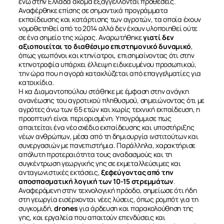
ενώ στην Ελλάδα ακόμα εξαγγέλλονται προθέσεις.
Αναφέρθηκε επίσης σε σημαντικά προγράμματα
εκπαίδευσης και κατάρτισης των αγροτών, τα οποία έχουν
νομοθετηθεί από το 2014 αλλά δεν έχουν υλοποιηθεί ούτε
σε ένα σημείο της χώρας. Αναρωτήθηκε
γιατί δεν
αξιοποιείται το διαθέσιμο επιστημονικό δυναμικό
,
όπως γεωπόνοι και κτηνίατροι, επισημαίνοντας ότι στην
κτηνοτροφία υπάρχει έλλειψη ειδικευμένου προσωπικού,
την ώρα που η αγορά κατακλύζεται από επαγγελματίες για
κατοικίδια.
Η κα Διαμαντοπούλου στάθηκε με έμφαση στην ανάγκη
ανανέωσης του αγροτικού πληθυσμού, σημειώνοντας ότι με
αγρότες άνω των 65 ετών και χωρίς τεχνική εκπαίδευση, η
προοπτική είναι περιορισμένη. Υπογράμμισε πως
απαιτείται ένα νέο σχέδιο εκπαίδευσης και υποστήριξης
νέων ανθρώπων, μέσα από τη δημιουργία ινστιτούτων και
συνεργασιών με πανεπιστήμια. Παράλληλα, χαρακτήρισε
απόλυτη προτεραιότητα τους αναδασμούς και τη
συγκέντρωση γεωργικής γης σε εκμεταλλεύσιμες και
ανταγωνιστικές εκτάσεις,
ξεφεύγοντας από την
αποσπασματική λογική των 10-15 στρεμμάτων
.
Αναφερόμενη στην τεχνολογική πρόοδο, σημείωσε ότι ήδη
στη γεωργία εισέρχονται νέες λύσεις, όπως ρομπότ για τη
συγκομιδή,
drones
για άρδευση και παρακολούθηση της
γης, και εργαλεία που απαιτούν επενδύσεις και