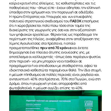
καίρια κριτική στις ελλείψεις, τις καθυστερήσεις και τις
παθογένειες που –όπως είπε– έχουν οδηγήσει την ελληνική
ύπαιθρο στην ερήμωση και την παραγωγή σε αδιέξοδο.
Η πρώην Επίτροπος και Υπουργός και νυν επικεφαλής
πολιτικού στρατηγικού σχεδιασμού του
ΠΑΣΟΚ
επεσήμανε
ότι η χώρα βρίσκεται πολύ πίσω τόσο στον τομέα της
διαχείρισης της γεωργικής γης όσο και στην αξιοποίηση
των ψηφιακών εργαλείων. Φέρνοντας ως παράδειγμα την
περίπτωση της Ηλείας, αναφέρθηκε στην αποξήρανση της
λίμνης Αγουλινίτσας στα Κρέστενα, η οποία
πραγματοποιήθηκε
πριν από 70 χρόνια
και έκτοτε
δημιούργησε ένα πλαίσιο άτυπης ενοικίασης γης, με
αποτέλεσμα οι καλλιεργητές –όπως όσοι παράγουν φυστίκι
στην περιοχή– να μην μπορούν να ενταχθούν σε
προγράμματα ή να επενδύσουν με σταθερότητα, αφού τα
ιδιοκτησιακά καθεστώτα παραμένουν θολά. Την ίδια στιγμή,
η μείωση πληθυσμού σε πολλές περιοχές είναι ραγδαία και
ανησυχητική: 40% στα Κρέστενα, 70% στο Πωγώνι, ενώ στη
Δράμα, όπου η γεωργική γη έχει απορροφηθεί από
φωτοβολταϊκά, η μείωση αγγίζει επίσης το 40%.