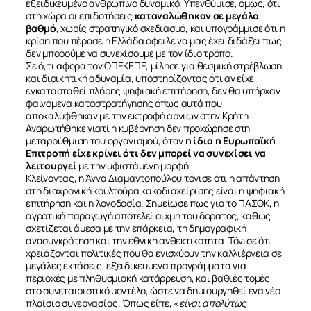
εξειδικευμένο ανθρώπινο δυναμικό. Υπενθύμισε, όμως, ότι
ΣΧΕΤΙΚΑ
στη χώρα οι επιδοτήσεις
καταναλώθηκαν σε μεγάλο
βαθμό
, χωρίς στρατηγικό σχεδιασμό, και υπογράμμισε ότι η
κρίση που πέρασε η Ελλάδα όφειλε να μας έχει διδάξει πως
ΝΕΑ
δεν μπορούμε να συνεχίσουμε με τον ίδιο τρόπο.
Σε ό,τι αφορά τον ΟΠΕΚΕΠΕ, μίλησε για θεσμική στρέβλωση
και διοικητική αδυναμία, υποστηρίζοντας ότι αν είχε
εγκατασταθεί πλήρης ψηφιακή επιτήρηση, δεν θα υπήρχαν
ΕΠΙΚΟΙΝΩΝΙΑ
φαινόμενα καταστρατήγησης όπως αυτά που
αποκαλύφθηκαν με την εκτροφή αρνιών στην Κρήτη.
Αναρωτήθηκε γιατί η κυβέρνηση δεν προχώρησε στη
μεταρρύθμιση του οργανισμού, όταν
η ίδια η Ευρωπαϊκή
Επιτροπή είχε κρίνει ότι δεν μπορεί να συνεχίσει να
λειτουργεί
με την υφιστάμενη μορφή.
Κλείνοντας, η Άννα Διαμαντοπούλου τόνισε ότι η απάντηση
στη διαχρονική κουλτούρα κακοδιαχείρισης είναι η ψηφιακή
επιτήρηση και η λογοδοσία. Σημείωσε πως για το ΠΑΣΟΚ, η
αγροτική παραγωγή αποτελεί αιχμή του δόρατος, καθώς
σχετίζεται άμεσα με την επάρκεια, τη δημογραφική
ανασυγκρότηση και την εθνική ανθεκτικότητα. Τόνισε ότι
χρειάζονται πολιτικές που θα ενισχύουν την καλλιέργεια σε
μεγάλες εκτάσεις, εξειδικευμένα προγράμματα για
περιοχές με πληθυσμιακή κατάρρευση, και βαθιές τομές
στο συνεταιριστικό μοντέλο, ώστε να δημιουργηθεί ένα νέο
πλαίσιο συνεργασίας. Όπως είπε, «
είναι απολύτως