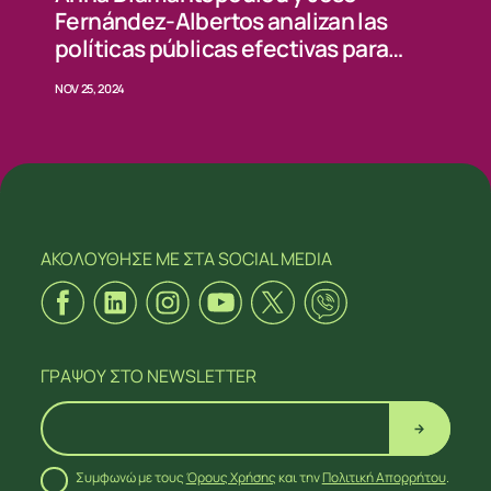
Fernández-Albertos analizan las
políticas públicas efectivas para
blindar la cohesión social y la
NOV 25, 2024
reducción de la desigualdad
ΑΚΟΛΟΥΘΗΣΕ ΜΕ
ΣΤΑ SOCIAL MEDIA
ΓΡΑΨΟΥ
ΣΤΟ NEWSLETTER
Συμφωνώ με τους
Όρους Χρήσης
και την
Πολιτική Απορρήτου
.
ΑΚΟΛΟΥΘΗΣΕ ΜΕ
ΣΤΑ SOCIAL MEDIA