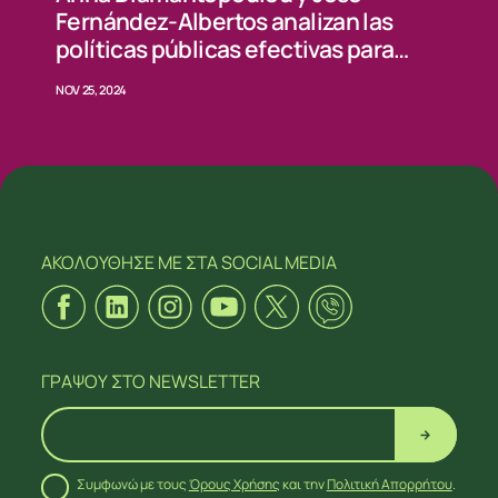
Fernández-Albertos analizan las
políticas públicas efectivas para
blindar la cohesión social y la
NOV 25, 2024
reducción de la desigualdad
ΑΚΟΛΟΥΘΗΣΕ ΜΕ
ΣΤΑ SOCIAL MEDIA
ΓΡΑΨΟΥ
ΣΤΟ NEWSLETTER
Συμφωνώ με τους
Όρους Χρήσης
και την
Πολιτική Απορρήτου
.
ΑΚΟΛΟΥΘΗΣΕ ΜΕ
ΣΤΑ SOCIAL MEDIA