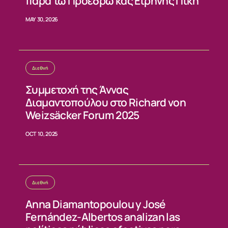
ΝΕΑ
παρά τω Προέδρω κας Ειρήνης Πική
MAY 30, 2026
ΕΠΙΚΟΙΝΩΝΙΑ
Διεθνή
Συμμετοχή της Άννας
Διαμαντοπούλου στο Richard von
Weizsäcker Forum 2025
OCT 10, 2025
Διεθνή
Anna Diamantopoulou y José
Fernández-Albertos analizan las