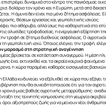
ι επιστρέψει δυναμικά στο κέντρο της παγκόσμιας οικ
τρισ. δολάρια τον χρόνο και η Ευρώπη, μετά από δεκαε
ΙΑ
ται. Η άμυνα δεν είναι πια μόνο ζήτημα ασφάλειας. Ε
περοχής, θέσεων εργασίας και γεωπολιτικής ισχύος.
έφει πιο αθόρυβα, αλλά ίσως πιο καθοριστικά στο επίκ
 στις αλυσίδες τροφοδοσίας, η ενεργειακή εξάρτηση τ
ην τροφή σε ζήτημα διεθνούς ασφάλειας. Ο αγροτικό
τη γεωπολιτική ισχύ. Όποιος ελέγχει την τροφή, ελέγχ
τον μαρασμό στη στρατηγική αναγέννηση
ομέας βρίσκεται σε κατάσταση συναγερμού. Η μέση ηλ
ωγής έχει εκτιναχθεί και τα ακραία καιρικά φαινόμενα 
χρονα, η χώρα παραμένει καθαρός εισαγωγέας βασικώ
, η Ελλάδα κινδυνεύει να εξελιχθεί σε χώρα που εξάγει 
κυβέρνηση που θα συνειδητοποιούσε ότι για τον αγροτι
 η χρονιά μιας βαθιάς αγροτικής μεταρρύθμισης: αναδ
, ένταξη της τεχνητής νοημοσύνης στη γεωργία ακριβε
όροι αξιοπρεπούς ζωής για να μείνουν νέοι άνθρωποι