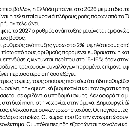
 περιβάλλον, η Ελλάδα μπαίνει στο 2026 με μια ιδιαιτ
είναι η τελευταία χρονιά πλήρους ροής πόρων από το 
χρήμα» τελειώνει.
έψεις το 2027 ο ρυθμός ανάπτυξης μειώνεται εμφανώς
τικό βάθος.
ει ρυθμούς ανάπτυξης γύρω στο 2%, υψηλότερους από
 πίσω από τους αριθμούς παραμένει εύθραυστη: η κα
ι επενδύσεις κινούνται περίπου στο 15–16% όταν στη
ισοζύγιο τρεχουσών συναλλαγών παραμένει επίμονα υψ
γει περισσότερα απ’ όσα εξάγει.
 τρεις τομείς, τους οποίους πιστεύω ότι ήδη καθορίζο
ημοσύνη, την αμυντική βιομηχανία και τον αγροτικό το
σσεται σε οριζόντια υποδομή ισχύος. Δεν αφορά πια 
, στη διοίκηση, στη γεωργία, στην άμυνα. Δημιουργεί
τας, ελέγχου και συγκέντρωσης ισχύος. Οι παγκόσμιες 
. δολάρια ετησίως. Οι χώρες που θα την ενσωματώσου
ονέκτημα. Οι υπόλοιπες ήδη εξαρτώνται τεχνολογικά 