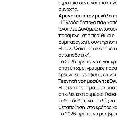
αγροτικό δεν είναι πια απ
συνοχής.
Άμυνα: από τον μεγάλο 
Η Ελλάδα δαπανά πάνω από
Ένοπλες Δυνάμεις ενισχύον
παραμένει στο περιθώριο.
συμπαραγωγή, συντήρηση κ
Η συναλλακτική σχέση με τ
ανταποδοτική.
Το 2026 πρέπει να είναι χρ
αποτύπωμα, γραμμές παραγ
έρευνα και νεοφυείς επιχε
Τεχνητή νοημοσύνη: εθν
Η τεχνητή νοημοσύνη μπορ
απειλεί εκατομμύρια θέσεις
καθαρό: θα είναι απλός κα
μεταποίηση, στο κράτος κα
Το 2026 πρέπει να μας βρε