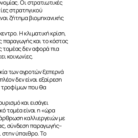
ονομίας. Οι στρατιωτικές
τίες στρατηγικού
ίναι ζήτημα βιομηχανικής
εντρο. Η κλιματική κρίση,
ης παραγωγής και το κόστος
ς τομέας δεν αφορά πια
ει κοινωνίες.
ικία των αγροτών ξεπερνά
πλέον δεν είναι εξαίρεση
ν τροφίμων που θα
τουρισμό και εισάγει
κό τομέα είναι η «ώρα
ιάρθρωση καλλιεργειών με
ίας, σύνδεση παραγωγής–
 στην ύπαιθρο. Το