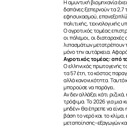
Η αμυντική βιομηχανία έχε
δαπάνες ξεπερνούν τα 2,7 
ΕΠΙΚΟΙΝΩΝ
εφησυχασμού, επανεξοπλίζε
πολιτικής, τεχνολογικής υ
Ο αγροτικός τομέας επιστρ
οι πόλεμοι, οι διαταραχές
λιπασμάτων μετατρέπουν τ
μόνο την αυτάρκεια. Αφορά 
Αγροτικός τομέας: από 
Ο ελληνικός πρωτογενής τ
τα 57 έτη, το κόστος παραγ
αλλά κανονικότητα. Ταυτό
μπορούσε να παράγει.
Αν δεν αλλάξει κάτι ριζικά
τρόφιμα. Το 2026 για μια 
μηδέν» θα έπρεπε να είναι
βάση το νερό και το κλίμα
μεταποίησης–εξαγωγών και 