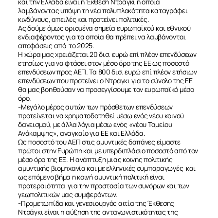
και την Ελλάδα είναι η Έκθεση Ντράγκι η οποία
λαμβάνοντας υπόψη τη νέα πολυπλοκότητα καταγράφει
κινδύνους, απειλές και προτείνει πολιτικές.
Ας δούμε όμως ορισμένα σημεία ευρωπαϊκού και εθνικού
ενδιαφέροντος για τα οποία θα πρέπει να λαμβάνονται
αποφάσεις από
το 2025.
Η χώρα μας χρειάζεται 20 δισ. ευρώ επί πλέον επενδύσεων
ετησίως για να φτάσει στον μέσο όρο της ΕΕ ως ποσοστό
επενδύσεων προς ΑΕΠ. Τα 800 δισ. ευρώ επί πλέον ετήσιων
επενδύσεων που προτείνει ο Ντράγκι για το σύνολο της ΕΕ
θα μας βοηθούσαν να προσεγγίσουμε τον ευρωπαϊκό μέσο
όρο.
-Μεγάλο μέρος αυτών των πρόσθετων επενδύσεων
προτείνεται να χρηματοδοτηθεί μέσω ενός νέου κοινού
δανεισμού, με άλλα λόγια μέσω ενός «νέου Ταμείου
Ανάκαμψης», αναγκαίο για ΕΕ και Ελλάδα.
Ως ποσοστό του ΑΕΠ στις αμυντικές δαπάνες είμαστε
πρώτοι στην Ευρώπη και με υπερδιπλάσιο ποσοστό από τον
μέσο όρο της ΕΕ. Η ανάπτυξη μιας κοινής πολιτικής
αμυντικής βιομηχανία και με ελληνικές συμπαραγωγές
και
ως επόμενο βήμα η κοινή αμυντική πολιτική είναι
προτεραιότητα
για την προστασία των συνόρων και των
γεωπολιτικών μας συμφερόντων.
-Προμετωπίδα και γενεσιουργός αιτία της Έκθεσης
Ντράγκι είναι η αύξηση της ανταγωνιστικότητας της