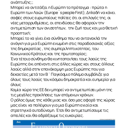
ανάπτυξης;;
Μπορεί να αντιτάξει η Ευρώπη το πρόταγμα : πρώτα η
Ευρώπη των Λαών (Europe´s people First); Δηλαδή να κάνει
σαφές στους ευρωπαίους πολίτες ότι οι επιλογές της, οι
νέες μεταρρυθμίσεις, οι επενδύσεις θα αφορούν την
αντιμετώπιση των ανισοτήτων,
την ζωή τους και μια θετική
προοπτική;
Μπορεί το να γίνει ένα σύνθημα που να αντανακλά την
ανάγκη για μια Ευρώπη ενωμένη στις παραδοσιακές αξίες
της δημοκρατίας , της συμπεριληπτικοτητας, του
Κοινωνικού Κράτους και της πρωτοπορίας;
Ένα τέτοιο σύνθημα θα κινητοποιήσει τους λαούς της
Ευρώπης όχι απέναντι στις άλλες χώρες και στους άλλους
λαούς αλλά στην επανάκαμψη μιας Ευρώπης που για
δεκαετίες μετά τον Β΄ Παγκόσμιο πόλεμο συμβόλιζε για
όλους τους λαούς του κόσμου δημοκρατία και ευημερία για
όλους
Καμία χώρα της ΕΕ δεν μπορεί να αντιμετωπίσει μόνη της
τις μεγάλες προκλήσεις των επόμενων χρόνων.
Ο ρόλος όμως της κάθε μιας και όσο μας αφορά της χώρας
μας είναι να παλέψουν για μια Ευρώπη ενιαία και
στρατηγικά αυτοδύναμη. Έτσι θα αντιμετωπίσουμε τις
απειλές και θα αδράξουμε τις ευκαιρίες.