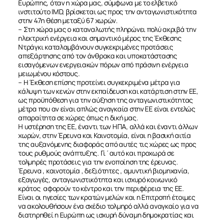
Ευρώπης, όταν η χώρα μας, σύμφωνα με το ελβετικό
ινστιτούτο IMD, βρίσκεται ως προς την ανταγωνιστικότητα
στην 47η θέση μεταξύ 67 χωρών.
– Στη χώρα μας ο καταναλωτής πληρώνει πολύ ακριβά την
ηλεκτρική ενέργεια και σημαντικό μέρος της Έκθεσης
Ντράγκι καταλαμβάνουν συγκεκριμένες προτάσεις
απεξάρτησης από τον άνθρακα και υποκατάστασης
ΣΧΕΤΙΚΑ
εισαγόμενων ενεργειακών πόρων από πράσινη ενέργεια
μειωμένου κόστους.
– Η Έκθεση επίσης προτείνει συγκεκριμένα μέτρα για
ΝΕΑ
κάλυψη των κενών στην εκπαίδευση και κατάρτιση στην ΕΕ,
ως προϋπόθεση για την αύξηση της ανταγωνιστικότητας
μέτρα που αν είναι απλώς αναγκαία στην ΕΕ είναι εντελώς
ΕΠΙΚΟΙΝΩΝΙΑ
απαραίτητα σε χώρες όπως η δική μας.
Η υστέρηση της ΕΕ, έναντι των ΗΠΑ, αλλά και έναντι άλλων
χωρών, στην Έρευνα και Καινοτομία, είναι η βασική αιτία
της αυξανόμενης διαφοράς από αυτές τις χώρες ως προς
τους ρυθμούς ανάπτυξης. Γι΄αυτό και προχωρά σε
τολμηρές προτάσεις για την ενοποίηση της έρευνας.
Έρευνα , καινοτομία , δεξιότητες , αμυντική βιομηχανία,
εξαγωγές, ανταγωνιστικότητα και ισχυρό κοινωνικό
κράτος
αφορούν το κέντρο και την περιφέρεια της ΕΕ.
Είναι οι ηγεσίες των κρατών μελών και η Επιτροπή έτοιμες
να ακολουθήσουν ένα σχέδιο τολμηρό αλλά αναγκαίο για να
διατηρηθεί η Ευρώπη ως ισχυρή δύναμη δημοκρατίας και