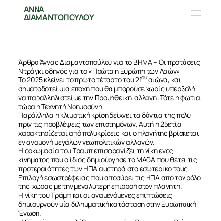
ΑΝΝΑ
ΔΙΑΜΑΝΤΟΠΟΥΛΟΥ
Άρθρο Άννας Διαμαντοπούλου για το ΒΗΜΑ – Οι προτάσεις
Ντράγκι οδηγός για το «Πρώτα η Ευρώπη των Λαών»
ου
Το 2025 κλείνει το πρώτο τέταρτο του 21
αιώνα, και
σηματοδοτεί μια εποχή που θα μπορούσε χωρίς υπερβολή
να παραλληλιστεί με την Προμηθεική
αλλαγή .Τότε η φωτιά,
τώρα η Τεχνητή Νοημοσύνη.
Παράλληλα η κλιματική κρίση δείχνει τα δόντια της πολύ
πριν τις προβλέψεις των επιστημόνων. Αυτή η 25ετία
χαρακτηρίζεται από πολυκρίσεις και ο πλανήτης βρίσκεται
εν αναμονή μεγάλων γεωπολιτικών αλλαγών.
Η ορκωμοσία του Τράμπ επισφραγίζει τη νίκη ενός
κινήματος που ο ίδιος δημιούργησε το MAGA που θέτει τις
προτεραιότητες των ΗΠΑ αυστηρά στο εσωτερικό τους.
Επιλογή εσωστρέφειας που αποσύρει τις ΗΠΑ από τον ρόλο
της
χώρας με την μεγαλύτερη επιρροή στον πλανήτη.
Η νίκη του Τράμπ και οι αναμενόμενες επιπτώσεις
δημιουργούν μία διλημματική κατάσταση στην Ευρωπαϊκή
Ένωση.