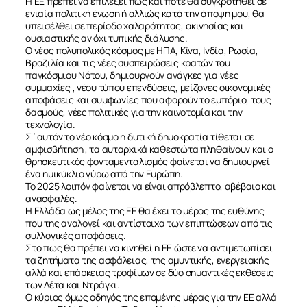
Η ΕΕ πρέπει να επιλέξει πως και πότε θα συγκροτηθεί σε
ενιαία πολιτική ένωση ή αλλιώς κατά την άποψη μου, θα
υπεισέλθει σε περίοδο χαλαρότητας, ακινησίας και
ουσιαστικής αν όχι τυπικής διάλυσης.
Ο νέος πολυπολικός κόσμος με ΗΠΑ, Κίνα, Ινδία, Ρωσία,
Βραζιλία και τις νέες συσπειρώσεις κρατών του
παγκόσμιου Νότου, δημιουργούν ανάγκες για νέες
συμμαχίες , νέου τύπου επενδύσεις, μείζονες οικονομικές
αποφάσεις και συμφωνίες που αφορούν το εμπόριο, τους
δασμούς, νέες πολιτικές για την καινοτομία και την
τεχνολογία.
Σ΄αυτόν το νέο κόσμο η δυτική δημοκρατία τίθεται σε
αμφισβήτηση , τα αυταρχικά καθεστώτα πληθαίνουν και ο
θρησκευτικός φονταμενταλισμός φαίνεται να δημιουργεί
ένα ημικύκλιο γύρω από την Ευρώπη.
Το 2025 λοιπόν φαίνεται να είναι απρόβλεπτο, αβέβαιο και
ανασφαλές.
Η Ελλάδα ως μέλος της ΕΕ θα έχει το μέρος της ευθύνης
που της αναλογεί και αντίστοιχα των επιπτώσεων από τις
συλλογικές αποφάσεις.
Στο πως θα πρέπει να κινηθεί η ΕΕ ώστε να αντιμετωπίσει
τα ζητήματα της ασφάλειας, της αμυντικής, ενεργειακής
αλλά και επάρκειας τροφίμων σε δύο σημαντικές εκθέσεις
των Λέτα και Ντράγκι.
Ο κύριος όμως οδηγός της επομένης μέρας για την ΕΕ αλλά