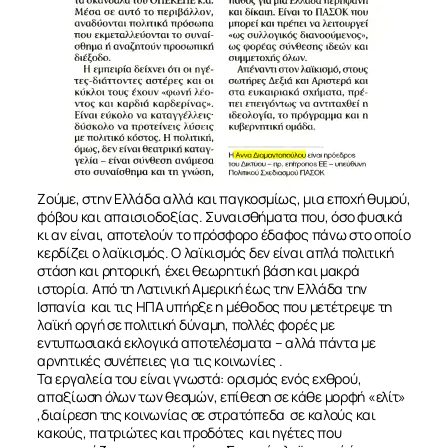
Ζούμε, στην Ελλάδα αλλά και παγκοσμίως, μια εποχή θυμού,
φόβου και απαισιοδοξίας. Συναισθήματα που, όσο φυσικά
κι αν είναι, αποτελούν το πρόσφορο έδαφος πάνω στο οποίο
κερδίζει ο λαϊκισμός. Ο λαϊκισμός δεν είναι απλά πολιτική
στάση και ρητορική, έχει θεωρητική βάση και μακρά
ιστορία. Από τη Λατινική Αμερική έως την Ελλάδα την
Ισπανία και τις ΗΠΑ υπήρξε η μέθοδος που μετέτρεψε τη
λαϊκή οργή σε πολιτική δύναμη, πολλές φορές με
εντυπωσιακά εκλογικά αποτελέσματα – αλλά πάντα με
αρνητικές συνέπειες για τις κοινωνίες .
Τα εργαλεία του είναι γνωστά: ορισμός ενός εχθρού,
απαξίωση όλων των θεσμών, επίθεση σε κάθε μορφή «ελίτ»
ΣΧΕΤΙΚΑ
,διαίρεση της κοινωνίας σε στρατόπεδα σε καλούς και
κακούς, πατριώτες και προδότες και ηγέτες που