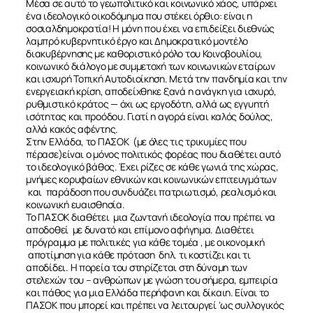
Μέσα σε αυτό το γεωπολιτικό και κοινωνικό χάος, υπάρχει
ένα ιδεολογικό οικοδόμημα που στέκει όρθιο: είναι η
σοσιαλδημοκρατία! Η μόνη που έχει να επιδείξει διεθνώς
λαμπρό κυβερνητικό έργο και Δημοκρατικό μοντέλο
διακυβέρνησης με καθοριστικό ρόλο του Κοινοβουλίου,
κοινωνικό διάλογο με συμμετοχή των κοινωνικών εταίρων
και ισχυρή Τοπική Αυτοδιοίκηση. Μετά την πανδημία και την
ενεργειακή κρίση, αποδείχθηκε ξανά η ανάγκη για ισχυρό,
ρυθμιστικό κράτος — όχι ως εργοδότη, αλλά ως εγγυητή
ισότητας και προόδου. Γιατί η αγορά είναι καλός δούλος,
αλλά κακός αφέντης.
Στην Ελλάδα, το ΠΑΣΟΚ (με όλες τις τρικυμίες που
πέρασε)είναι ο μόνος πολιτικός φορέας που διαθέτει αυτό
το ιδεολογικό βάθος. Έχει ρίζες σε κάθε γωνιά της χώρας,
μνήμες κορυφαίων εθνικών και κοινωνικών επιτευγμάτων
και παράδοση που συνδυάζει πατριωτισμό, ρεαλισμό και
κοινωνική ευαισθησία.
Το ΠΑΣΟΚ διαθέτει μια ζωντανή ιδεολογία που πρέπει να
αποδοθεί
με δυνατό και επίμονο αφήγημα. Διαθέτει
πρόγραμμα με πολιτικές για κάθε τομέα , με οικονομική
αποτίμηση για κάθε πρόταση
δηλ. τι κοστίζει και τι
αποδίδει. Η πορεία του στηρίζεται στη δύναμη των
στελεχών του – ανθρώπων με γνώση του σήμερα, εμπειρία
και πάθος για μια Ελλάδα περήφανη και δίκαιη. Είναι το
ΠΑΣΟΚ που μπορεί και πρέπει να λειτουργεί ‘ως συλλογικός