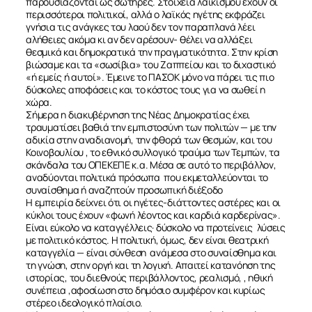
παρουσιάζονται ως σωτήρες. Στοιχεία λαϊκισμού έχουν οι
περισσότεροι πολιτικοί, αλλά ο λαϊκός ηγέτης εκφράζει
ΝΕΑ
γνήσια τις ανάγκες του λαού δεν τον παραπλανά λέει
αλήθειες ακόμα κι αν δεν αρέσουν- θέλει να αλλάξει
θεσμικά και δημοκρατικά την πραγματικότητα. Στην κρίση
ΕΠΙΚΟΙΝΩΝΙΑ
βιώσαμε και τα «σωσίβια» του Ζαππείου και το διχαστικό
«ή εμείς ή αυτοί». Έμεινε το ΠΑΣΟΚ μόνο να πάρει τις πιο
δύσκολες αποφάσεις και το κόστος τους για να σωθεί η
χώρα.
Σήμερα η διακυβέρνηση της Νέας Δημοκρατίας έχει
τραυματίσει βαθιά την εμπιστοσύνη των πολιτών — με την
αδικία στην αναδιανομή, την φθορά των θεσμών, και του
Κοινοβουλίου , το εθνικό συλλογικό τραύμα των Τεμπών, τα
σκάνδαλα του ΟΠΕΚΕΠΕ κ.α. Μέσα σε αυτό το περιβάλλον,
αναδύονται πολιτικά πρόσωπα που εκμεταλλεύονται το
συναίσθημα ή αναζητούν προσωπική διέξοδο
Η εμπειρία δείχνει ότι οι ηγέτες-διάττοντες αστέρες και οι
κύκλοι τους έχουν «φωνή λέοντος και καρδιά καρδερίνας».
Είναι εύκολο να καταγγέλλεις· δύσκολο να προτείνεις
λύσεις
με πολιτικό κόστος. Η πολιτική, όμως, δεν είναι θεατρική
καταγγελία — είναι σύνθεση ανάμεσα στο συναίσθημα και
τη γνώση, στην οργή και τη λογική. Απαιτεί κατανόηση της
ιστορίας, του διεθνούς περιβάλλοντος, ρεαλισμό, , ηθική
συνέπεια ,αφοσίωση στο δημόσιο συμφέρον και κυρίως
στέρεο ιδεολογικό πλαίσιο.