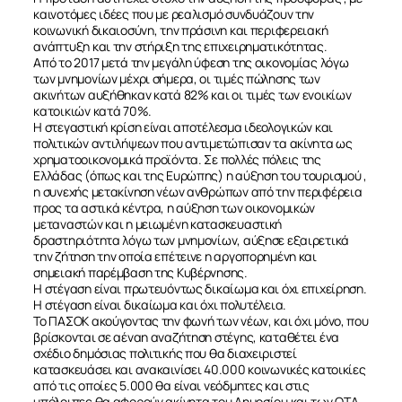
καινοτόμες ιδέες που με ρεαλισμό συνδυάζουν την
κοινωνική δικαιοσύνη, την πράσινη και περιφερειακή
ανάπτυξη και την στήριξη της επιχειρηματικότητας.
Από το 2017 μετά την μεγάλη ύφεση της οικονομίας λόγω
των μνημονίων μέχρι σήμερα, οι τιμές πώλησης των
ακινήτων αυξήθηκαν κατά 82% και οι τιμές των ενοικίων
κατοικιών κατά 70%.
Η στεγαστική κρίση είναι αποτέλεσμα ιδεολογικών και
πολιτικών αντιλήψεων που αντιμετώπισαν τα ακίνητα ως
χρηματοοικονομικά προϊόντα. Σε πολλές πόλεις της
Ελλάδας (όπως και της Ευρώπης) η αύξηση του τουρισμού ,
η συνεχής μετακίνηση νέων ανθρώπων από την περιφέρεια
προς τα αστικά κέντρα, η αύξηση των οικονομικών
μεταναστών και η μειωμένη κατασκευαστική
δραστηριότητα λόγω των μνημονίων, αύξησε εξαιρετικά
την ζήτηση την οποία επέτεινε η αργοπορημένη και
σημειακή παρέμβαση της Κυβέρνησης.
Η στέγαση είναι πρωτευόντως δικαίωμα και όχι επιχείρηση.
Η στέγαση είναι δικαίωμα και όχι πολυτέλεια.
Το ΠΑΣΟΚ ακούγοντας την φωνή των νέων, και όχι μόνο, που
βρίσκονται σε αέναη αναζήτηση στέγης, καταθέτει ένα
σχέδιο δημόσιας πολιτικής που θα διαχειριστεί
κατασκευάσει και ανακαινίσει 40.000 κοινωνικές κατοικίες
από τις οποίες 5.000 θα είναι νεόδμητες και στις
υπόλοιπες θα αφορούν ακίνητα του Δημοσίου και των ΟΤΑ.