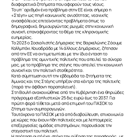
διαφορετικά ζητήματα που αφορούν τους νέους.
Το υπ΄αριθμόν ένα πρόβλημα στην ΕΕ είναι σήμερα η
«Στέγη» ως πηγή κοινωνικής ανισότητας, νεανικής
ανασφάλειας επιτείνοντας προβλήματα όπως το
δημογραφικό, δημιουργώντας ρωγμές στην κοινωνική
συνοχή, επαναφέροντας το θέμα της κληρονομικής
ευημερίας.
Το 2023 ο Σοσιαλιστής Δήμαρχος της Βαρκελώνης Ζάουμε
Κολλμπόνι Κουαδράδο με 14 άλλους Δημάρχους, ζήτησαν
από την ΕΕ να αντιμετωπίσει με την ίδια ένταση το
πρόβλημα της αμυντικής πολιτικής που απειλεί τα σύνορα
μας, με το πρόβλημα της στέγης που απειλεί την κοινωνική
συνοχή και την πολιτική σταθερότητα.
Κατά σύμπτωση αυτή την εβδομάδα τα ζητήματα της
Άμυνας και της Στέγης υπήρξαν στο κέντρο της πολιτικής
(παρά την άφθονη παραπολιτική).
Στη Βουλή ανακοινώθηκε από την Κυβέρνηση ένα θηριώδες
πρόγραμμα εξοπλιστικών 25 δις ευρώ έως το 2037. Για
πρώτη φορά τίθεται μετά από επιμονή του ΠΑΣΟΚ το
ζήτημα των συμπαραγωγών.
Ταυτόχρονα το ΠΑΣΟΚ μετά από διαβούλευση, επικοινωνία
με χώρες που έχουν ήδη πολιτικές και με λεπτομερείς
επεξεργασίες ομάδας επιστημόνων, παρουσίασε την
στεγαστική του πολιτική.
Η πρόταση αυτή έχει στόχο την αύξηση της προσφοράς , με