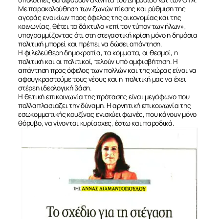
Με παρακολούθηση των ζωνών πίεσης και ρύθμιση της
αγοράς ενοικίων προς όφελος της οικονομίας και της
κοινωνίας, θέτει το δάχτυλο «επί τον τύπον των ήλων»,
υπογραμμίζοντας ότι στη στεγαστική κρίση μόνο η δημόσια
πολιτική μπορεί και πρέπει να δώσει απάντηση.
ΣΧΕΤΙΚΑ
Η φιλελεύθερη δημοκρατία, τα κόμματα, οι θεσμοί, η
πολιτική και οι πολιτικοί, τελούν υπό αμφισβήτηση. Η
απάντηση προς όφελος των πολλών και της χώρας είναι να
αφουγκραστούμε τους νέους και η
πολιτική μας να έχει
ΝΕΑ
στέρεη ιδεολογική βάση.
Η θετική επικοινωνία της πρότασης είναι μεγάφωνο που
πολλαπλασιάζει την δύναμη. Η αρνητική επικοινωνία της
ΕΠΙΚΟΙΝΩΝΙΑ
εσωκομματικής κουζίνας ενισχύει φωνές, που κάνουν μόνο
θόρυβο, να γίνονται κυρίαρχες, έστω και παροδικά.