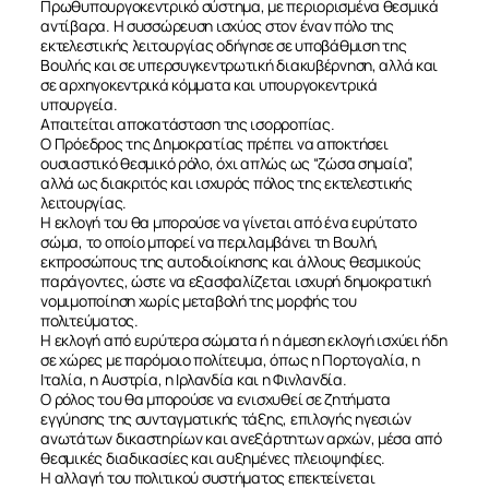
Πρωθυπουργοκεντρικό σύστημα, με περιορισμένα θεσμικά
αντίβαρα. Η συσσώρευση ισχύος στον έναν πόλο της
εκτελεστικής λειτουργίας οδήγησε σε υποβάθμιση της
Βουλής και σε υπερσυγκεντρωτική διακυβέρνηση, αλλά και
σε αρχηγοκεντρικά κόμματα και υπουργοκεντρικά
ΣΧΕΤΙΚΑ
υπουργεία.
Απαιτείται αποκατάσταση της ισορροπίας.
Ο Πρόεδρος της Δημοκρατίας πρέπει να αποκτήσει
ΝΕΑ
ουσιαστικό θεσμικό ρόλο, όχι απλώς ως “ζώσα σημαία”,
αλλά ως διακριτός και ισχυρός πόλος της εκτελεστικής
λειτουργίας.
ΕΠΙΚΟΙΝΩΝΙΑ
Η εκλογή του θα μπορούσε να γίνεται από ένα ευρύτατο
σώμα, το οποίο μπορεί να περιλαμβάνει τη Βουλή,
εκπροσώπους της αυτοδιοίκησης και άλλους θεσμικούς
παράγοντες, ώστε να εξασφαλίζεται ισχυρή δημοκρατική
νομιμοποίηση χωρίς μεταβολή της μορφής του
πολιτεύματος.
Η εκλογή από ευρύτερα σώματα ή η άμεση εκλογή ισχύει ήδη
σε χώρες με παρόμοιο πολίτευμα, όπως η Πορτογαλία, η
Ιταλία, η Αυστρία, η Ιρλανδία και η Φινλανδία.
Ο ρόλος του θα μπορούσε να ενισχυθεί σε ζητήματα
εγγύησης της συνταγματικής τάξης, επιλογής ηγεσιών
ανωτάτων δικαστηρίων και ανεξάρτητων αρχών, μέσα από
θεσμικές διαδικασίες και αυξημένες πλειοψηφίες.
Η αλλαγή του πολιτικού συστήματος επεκτείνεται