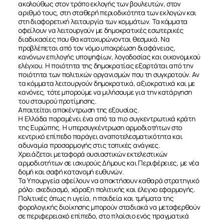
ακολούθως στον τρόπο εκλογής των βουλευτών, στον
αριθμό τους, στη σταθερή περιοδικότητα των εκλογών και
στη διαφορετική λειτουργία των κομμάτων. Τα κόμματα
οφείλουν να λειτουργούν με δημοκρατικές εσωτερικές
διαδικασίες που θα κατοχυρώνονται θεσμικά. Να
προβλέπεται από τον νόμο υποχρέωση διαφάνειας,
κανόνων επιλογής υποψηφίων, λογοδοσίας και οικονομικού
ελέγχου. Η ποιότητα της δημοκρατίας εξαρτάται από την
ποιότητα των πολιτικών οργανισμών που τη συγκροτούν. Αν
τα κόμματα λειτουργούν δημοκρατικά, αξιοκρατικά και με
κανόνες, τότε μπορούμε να μιλήσουμε για την κατάργηση
του σταυρού προτίμησης.
Απαιτείται αποκέντρωση της εξουσίας.
Η Ελλάδα παραμένει ένα από τα πιο συγκεντρωτικά κράτη
της Ευρώπης. Η υπερσυγκέντρωση αρμοδιοτήτων στο
κεντρικό επίπεδο παράγει αναποτελεσματικότητα και
αδυναμία προσαρμογής στις τοπικές ανάγκες.
Χρειάζεται μεταφορά ουσιαστικών εκτελεστικών
αρμοδιοτήτων σε ισχυρούς Δήμους και Περιφέρειες, με νέα
δομή και σαφή κατανομή ευθυνών.
Τα Υπουργεία οφείλουν να αποκτήσουν καθαρά στρατηγικό
ρόλο: σχεδιασμό, χάραξη πολιτικής και έλεγχο εφαρμογής.
Πολιτικές όπως η υγεία, η παιδεία και τμήματα της
φορολογικής διοίκησης μπορούν σταδιακά να μεταφερθούν
σε περιφερειακό επίπεδο, στο πλαίσιο ενός πραγματικά