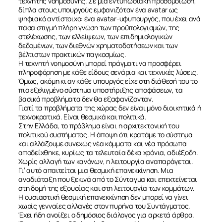
τεχνητής νοημοσύνης. Σε μια εντυπωσιακή προσομοίωση,
δίπλα στους υπουργούς εμφανιζόταν ένα avatar ως
ψηφιακό αντίστοιχο: ένα avatar-υφυπουργός, που έχει ανά
πάσα στιγμή πλήρη γνώση των προϋπολογισμών, της
στελέχωσης, των ελλείψεων, των επιδημιολογικών
δεδομένων, των διεθνών χρηματοδοτήσεων και των
βέλτιστων πρακτικών παγκοσμίως.
Η τεχνητή νοημοσύνη μπορεί πράγματι να προσφέρει
πληροφόρηση με κάθε είδους σενάρια και τεχνικές λύσεις.
Όμως, ακόμη κι αν κάθε υπουργός είχε στη διάθεσή του το
πιο εξελιγμένο σύστημα υποστήριξης αποφάσεων, τα
βασικά προβλήματα δεν θα εξαφανίζονταν.
Γιατί τα προβλήματα της χώρας δεν είναι μόνο διοικητικά ή
τεχνοκρατικά. Είναι θεσμικά και πολιτικά.
Στην Ελλάδα, το πρόβλημα είναι η αρχιτεκτονική του
πολιτικού συστήματος. Η άποψη ότι κρατάμε το σύστημα
και αλλάζουμε συνεχώς νέα κόμματα και νέα πρόσωπα
αποδείχθηκε, κυρίως τα τελευταία δέκα χρόνια, αδιέξοδη.
Χωρίς αλλαγή των κανόνων, η λειτουργία αναπαράγεται.
Γι’ αυτό απαιτείται μια θεσμική επανεκκίνηση. Μια
αναδιάταξη που ξεκινά από το Σύνταγμα και επεκτείνεται
στη δομή της εξουσίας και στη λειτουργία των κομμάτων.
Η ουσιαστική θεσμική επανεκκίνηση δεν μπορεί να γίνει
χωρίς γενναίες αλλαγές στον πυρήνα του Συντάγματος.
Έχει ήδη ανοίξει ο δημόσιος διάλογος για αρκετά άρθρα.