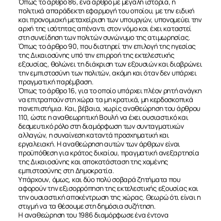
Όπως το άρθρο 86, ένα άρθρο με μεγάλη ιστορία, η
πολιτικά απαράδεκτη εφαρμογή του οποίου, με την ειδική
και προνομιακή μεταχείριση των υπουργών, υπονομεύει την
αρχή της ισότητας απέναντι στον νόμο και έχει καταστεί
στη συνείδηση των πολιτών συνώνυμο της ατιμωρησίας.
Όπως το άρθρο 90, που διατηρεί την επιλογή της ηγεσίας
της Δικαιοσύνης υπό την επιρροή της εκτελεστικής
εξουσίας, θολώνει τη διάκριση των εξουσιών και διαβρώνει
την εμπιστοσύνη των πολιτών, ακόμη και όταν δεν υπάρχει
πραγματική παρέμβαση.
Όπως το άρθρο 16, για το οποίο υπάρχει πλέον ρητή ανάγκη
να επιτραπούν στη χώρα τα μη κρατικά, μη κερδοσκοπικά
πανεπιστήμια. Και, βέβαια, χωρίς αναθεώρηση του άρθρου
110, ώστε η αναθεωρητική Βουλή να έχει ουσιαστικό και
δεσμευτικό ρόλο στη διαμόρφωση των συνταγματικών
αλλαγών, η συναίνεση καταντά προσχηματική και
εργαλειακή. Η αναθεώρηση αυτών των άρθρων είναι
προϋπόθεση για κράτος δικαίου, πραγματική ανεξαρτησία
της Δικαιοσύνης και αποκατάσταση της χαμένης
εμπιστοσύνης στη Δημοκρατία.
Υπάρχουν, όμως, και δύο πολύ σοβαρά ζητήματα που
αφορούν την εξισορρόπηση της εκτελεστικής εξουσίας και
την ουσιαστική αποκέντρωση της χώρας. Θεωρώ ότι είναι η
στιγμή να τα θέσουμε στη δημόσια συζήτηση.
Η αναθεώρηση του 1986 διαμόρφωσε ένα έντονα