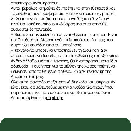
αποκεντρωμένου κράτους.
Αυτό, βεβαίως, σημαίνει ότι πρέπει να επανεξεταστεί και
το μέγεθος των Περιφερειών. Η αποκέντρωση δεν μπορεί
να λειτουργήσει με διοικητικές μονάδες που δεν έχουν
πληθυσμιακό και οικονομικό βάρος ικανό να στηρίξει
ουσιαστικές πολιτικές.
Η θεσμική επανεκκίνηση δεν είναι θεωρητική άσκηση. Είναι
προϋπόθεση επιβίωσης ενός πολιτικού συστήματος που
εμφανίζει σημάδια απονομιμοποίησης.
Η τεχνολογία μπορεί να υποστηρίξει τη διοίκηση. Δεν
μπορεί, όμως, να διορθώσει τις στρεβλώσεις της εξουσίας.
Αν δεν αλλάξουμε τους κανόνες, θα αναπαράγουμε τα ίδια
αδιέξοδα. Η συζήτηση για το μέλλον της χώρας πρέπει να
ξεκινήσει από το θεμέλιο: τη θεσμική αρχιτεκτονική της
Δημοκρατίας μας.
Όλα αυτά φαντάζουν εξαιρετικά δύσκολα και μακρινά. Αν
είναι έτσι, ας βολευτούμε με την αλυσίδα “Σωτήρων” που
παρουσιάστηκε, παρουσιάζεται και θα παρουσιάζεται.
Δείτε το άρθρο στο
capital.gr