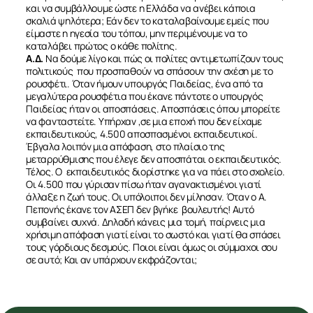
και να συμβάλλουμε ώστε η Ελλάδα να ανέβει κάποια
σκαλιά ψηλότερα; Εάν δεν το καταλαβαίνουμε εμείς που
είμαστε η ηγεσία του τόπου, μην περιμένουμε να το
καταλάβει πρώτος ο κάθε πολίτης.
Α.Δ.
Να δούμε λίγο και πώς οι πολίτες αντιμετωπίζουν τους
πολιτικούς που προσπαθούν να σπάσουν την σχέση με το
ρουσφέτι. Όταν ήμουν υπουργός Παιδείας, ένα από τα
μεγαλύτερα ρουσφέτια που έκανε πάντοτε ο υπουργός
Παιδείας ήταν οι αποσπάσεις. Αποσπάσεις όπου μπορείτε
να φανταστείτε. Υπήρχαν ,σε μια εποχή που δεν είχαμε
εκπαιδευτικούς, 4.500 αποσπασμένοι εκπαιδευτικοί.
Έβγαλα λοιπόν μια απόφαση, στο πλαίσιο της
μεταρρύθμισης που έλεγε δεν αποσπάται ο εκπαιδευτικός.
Τέλος. Ο εκπαιδευτικός διορίστηκε για να πάει στο σχολείο.
Οι 4.500 που γύρισαν πίσω ήταν αγανακτισμένοι γιατί
άλλαξε η ζωή τους. Οι υπόλοιποι δεν μίλησαν. Όταν ο Α.
Πεπονής έκανε τον ΑΣΕΠ δεν βγήκε βουλευτής! Αυτό
συμβαίνει συχνά. Δηλαδή κάνεις μια τομή, παίρνεις μια
χρήσιμη απόφαση γιατί είναι το σωστό και γιατί θα σπάσει
τους γόρδιους δεσμούς. Ποιοι είναι όμως οι σύμμαχοι σου
σε αυτό; Και αν υπάρχουν εκφράζονται;