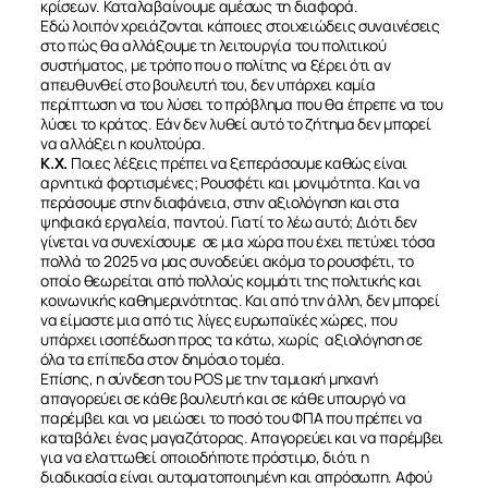
κρίσεων. Καταλαβαίνουμε αμέσως τη διαφορά.
Εδώ λοιπόν χρειάζονται κάποιες στοιχειώδεις συναινέσεις
στο πώς θα αλλάξουμε τη λειτουργία του πολιτικού
συστήματος, με τρόπο που ο πολίτης να ξέρει ότι αν
απευθυνθεί στο βουλευτή του, δεν υπάρχει καμία
περίπτωση να του λύσει το πρόβλημα που θα έπρεπε να του
λύσει το κράτος. Εάν δεν λυθεί αυτό το ζήτημα δεν μπορεί
να αλλάξει η κουλτούρα.
Κ.Χ.
Ποιες λέξεις πρέπει να ξεπεράσουμε καθώς είναι
αρνητικά φορτισμένες; Ρουσφέτι και μονιμότητα. Και να
περάσουμε στην διαφάνεια, στην αξιολόγηση και στα
ψηφιακά εργαλεία, παντού. Γιατί το λέω αυτό; Διότι δεν
γίνεται να συνεχίσουμε σε μια χώρα που έχει πετύχει τόσα
πολλά το 2025 να μας συνοδεύει ακόμα το ρουσφέτι, το
οποίο θεωρείται από πολλούς κομμάτι της πολιτικής και
κοινωνικής καθημερινότητας. Και από την άλλη, δεν μπορεί
να είμαστε μια από τις λίγες ευρωπαϊκές χώρες, που
υπάρχει ισοπέδωση προς τα κάτω, χωρίς αξιολόγηση σε
όλα τα επίπεδα στον δημόσιο τομέα.
Επίσης, η σύνδεση του POS με την ταμιακή μηχανή
απαγορεύει σε κάθε βουλευτή και σε κάθε υπουργό να
παρέμβει και να μειώσει το ποσό του ΦΠΑ που πρέπει να
καταβάλει ένας μαγαζάτορας. Απαγορεύει και να παρέμβει
για να ελαττωθεί οποιοδήποτε πρόστιμο, διότι η
διαδικασία είναι αυτοματοποιημένη και απρόσωπη. Αφού