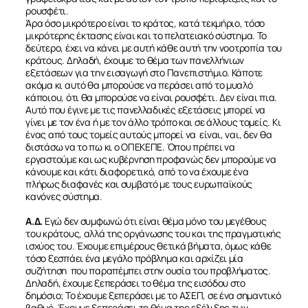
ρουσφέτι.
Άρα όσο μικρότερο είναι το κράτος, κατά τεκμήριο, τόσο
μικρότερης έκτασης είναι και το πελατειακό σύστημα. Το
δεύτερο, έχει να κάνει με αυτή κάθε αυτή την νοοτροπία του
κράτους. Δηλαδή, έχουμε το θέμα των πανελλήνιων
εξετάσεων για την εισαγωγή στο Πανεπιστήμιο. Κάποτε
ακόμα κι αυτό θα μπορούσε να περάσει από το μυαλό
κάποιου, ότι θα μπορούσε να είναι ρουσφέτι. Δεν είναι πια.
Αυτό που έγινε με τις πανελλαδικές εξετάσεις μπορεί να
γίνει με τον ένα ή με τον άλλο τρόπο και σε άλλους τομείς. Κι
ένας από τους τομείς αυτούς μπορεί να είναι, ναι, δεν θα
διστάσω να το πω κι ο ΟΠΕΚΕΠΕ. Όπου πρέπει να
εργαστούμε και ως κυβέρνηση προφανώς δεν μπορούμε να
κάνουμε και κάτι διαφορετικό, από το να έχουμε ένα
πλήρως διαφανές και συμβατό με τους ευρωπαϊκούς
κανόνες σύστημα.
Α.Δ.
Εγώ δεν συμφωνώ ότι είναι θέμα μόνο του μεγέθους
του κράτους, αλλά της οργάνωσης του και της πραγματικής
ισχύος του. Έχουμε επιμέρους θετικά βήματα, όμως κάθε
τόσο ξεσπάει ένα μεγάλο πρόβλημα και αρχίζει μία
συζήτηση που παραπέμπει στην ουσία του προβλήματος.
Δηλαδή, έχουμε ξεπεράσει το θέμα της εισόδου στο
δημόσιο; Το έχουμε ξεπεράσει με το ΑΣΕΠ, σε ένα σημαντικό
βαθμό. Έχουμε ξεπεράσει το θέμα της εξέλιξης των