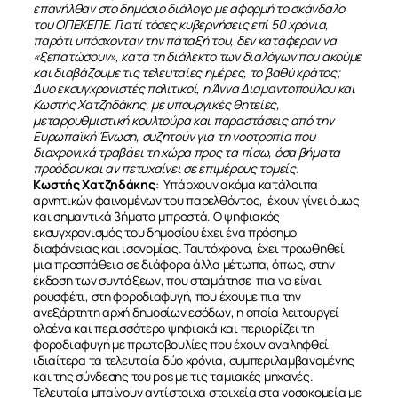
επανήλθαν στο δημόσιο διάλογο με αφορμή το σκάνδαλο
του ΟΠΕΚΕΠΕ. Γιατί τόσες κυβερνήσεις επί 50 χρόνια,
παρότι υπόσχονταν την πάταξή του, δεν κατάφεραν να
«ξεπατώσουν», κατά τη διάλεκτο των διαλόγων που ακούμε
και διαβάζουμε τις τελευταίες ημέρες, το βαθύ κράτος;
Δυο εκσυγχρονιστές πολιτικοί, η Άννα Διαμαντοπούλου και
Κωστής Χατζηδάκης, με υπουργικές θητείες,
μεταρρυθμιστική κουλτούρα και παραστάσεις από την
Ευρωπαϊκή Ένωση, συζητούν για τη νοοτροπία που
διαχρονικά τραβάει τη χώρα προς τα πίσω, όσα βήματα
προόδου και αν πετυχαίνει σε επιμέρους τομείς.
K
ωστής
X
ατζηδάκης
: Υπάρχουν ακόμα κατάλοιπα
αρνητικών φαινομένων του παρελθόντος, έχουν γίνει όμως
και σημαντικά βήματα μπροστά. Ο ψηφιακός
εκσυγχρονισμός του δημοσίου έχει ένα πρόσημο
διαφάνειας και ισονομίας. Ταυτόχρονα, έχει προωθηθεί
μια προσπάθεια σε διάφορα άλλα μέτωπα, όπως, στην
έκδοση των συντάξεων, που σταμάτησε πια να είναι
ρουσφέτι, στη φοροδιαφυγή, που έχουμε πια την
ανεξάρτητη αρχή δημοσίων εσόδων, η οποία λειτουργεί
ολοένα και περισσότερο ψηφιακά και περιορίζει τη
φοροδιαφυγή με πρωτοβουλίες που έχουν αναληφθεί,
ιδιαίτερα τα τελευταία δύο χρόνια, συμπεριλαμβανομένης
και της σύνδεσης του pos με τις ταμιακές μηχανές.
Τελευταία μπαίνουν αντίστοιχα στοιχεία στα νοσοκομεία με