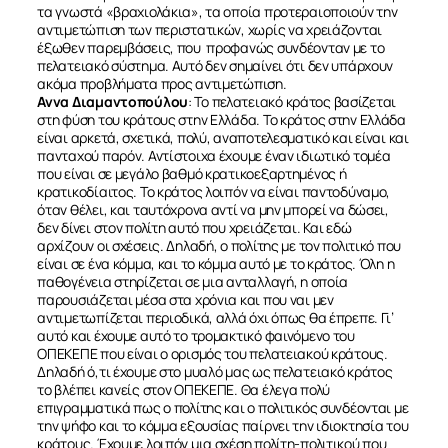
τα γνωστά «βραχιολάκια», τα οποία προτεραιοποιούν την
αντιμετώπιση των περιστατικών, χωρίς να χρειάζονται
έξωθεν παρεμβάσεις, που προφανώς συνδέονταν με το
πελατειακό σύστημα. Αυτό δεν σημαίνει ότι δεν υπάρχουν
ακόμα προβλήματα προς αντιμετώπιση.
Αννα Διαμαντοπούλου
: To πελατειακό κράτος βασίζεται
στη φύση του κράτους στην Ελλάδα. Το κράτος στην Ελλάδα
είναι αρκετά, σχετικά, πολύ, αναποτελεσματικό και είναι και
πανταχού παρόν. Αντίστοιχα έχουμε έναν ιδιωτικό τομέα
που είναι σε μεγάλο βαθμό κρατικοεξαρτημένος ή
κρατικοδίαιτος. Το κράτος λοιπόν να είναι παντοδύναμο,
όταν θέλει, και ταυτόχρονα αντί να μην μπορεί να δώσει,
δεν δίνει στον πολίτη αυτό που χρειάζεται. Και εδώ
αρχίζουν οι σχέσεις. Δηλαδή, ο πολίτης με τον πολιτικό που
είναι σε ένα κόμμα, και το κόμμα αυτό με το κράτος. Όλη η
παθογένεια στηρίζεται σε μια ανταλλαγή, η οποία
παρουσιάζεται μέσα στα χρόνια και που ναι μεν
αντιμετωπίζεται περιοδικά, αλλά όχι όπως θα έπρεπε. Γι’
αυτό και έχουμε αυτό το τρομακτικό φαινόμενο του
ΟΠΕΚΕΠΕ που είναι ο ορισμός του πελατειακού κράτους.
Δηλαδή ό,τι έχουμε στο μυαλό μας ως πελατειακό κράτος
το βλέπει κανείς στον ΟΠΕΚΕΠΕ. Θα έλεγα πολύ
επιγραμματικά πως ο πολίτης και ο πολιτικός συνδέονται με
την ψήφο και το κόμμα εξουσίας παίρνει την ιδιοκτησία του
κράτους. Έχουμε λοιπόν μια σχέση πολίτη-πολιτικού που