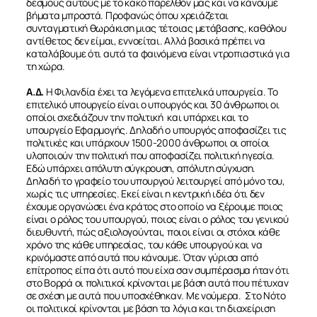
δεσμούς αυτούς με το κακό παρελθόν μας και να κάνουμε
βήματα μπροστά. Προφανώς όπου χρειάζεται
συνταγματική θωράκιση μιας τέτοιας μετάβασης, καθόλου
αντίθετος δεν είμαι, εννοείται. Αλλά βασικά πρέπει να
καταλάβουμε ότι αυτά τα φαινόμενα είναι ντροπιαστικά για
τη χώρα.
Α.Δ.
Η Φιλανδία έχει τα λεγόμενα επιτελικά υπουργεία. Το
επιτελικό υπουργείο είναι ο υπουργός και 30 άνθρωποι οι
οποίοι σχεδιάζουν την πολιτική και υπάρχει και το
υπουργείο Εφαρμογής. Δηλαδή ο υπουργός αποφασίζει τις
πολιτικές και υπάρχουν 1500-2000 άνθρωποι οι οποίοι
υλοποιούν την πολιτική που αποφασίζει πολιτική ηγεσία.
Εδώ υπάρχει απόλυτη σύγκρουση, απόλυτη σύγχυση.
Δηλαδή το γραφείο του υπουργού λειτουργεί από μόνο του,
χωρίς τις υπηρεσίες. Εκεί είναι η κεντρική ιδέα ότι δεν
έχουμε οργανώσει ένα κράτος στο οποίο να ξέρουμε ποιος
είναι ο ρόλος του υπουργού, ποιος είναι ο ρόλος του γενικού
διευθυντή, πώς αξιολογούνται, ποιοι είναι οι στόχοι κάθε
χρόνο της κάθε υπηρεσίας, του κάθε υπουργού και να
κρινόμαστε από αυτά που κάνουμε. Όταν γύρισα από
επίτροπος είπα ότι αυτό που είχα σαν συμπέρασμα ήταν ότι
στο Βορρά οι πολιτικοί κρίνονται με βάση αυτά που πέτυχαν
σε σχέση με αυτά που υποσχέθηκαν. Με νούμερα. Στο Νότο
οι πολιτικοί κρίνονται με βάση τα λόγια και τη διαχείριση