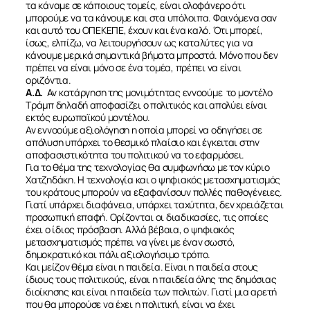
τα κάναμε σε κάποιους τομείς, είναι ολοφάνερο ότι
μπορούμε να τα κάνουμε και στα υπόλοιπα. Φαινόμενα σαν
και αυτό του ΟΠΕΚΕΠΕ, έχουν και ένα καλό. Ότι μπορεί,
ίσως, ελπίζω, να λειτουργήσουν ως καταλύτες για να
κάνουμε μερικά σημαντικά βήματα μπροστά. Μόνο που δεν
πρέπει να είναι μόνο σε ένα τομέα, πρέπει να είναι
οριζόντια.
Α.Δ.
Αν κατάργηση της μονιμότητας εννοούμε το μοντέλο
Τράμπ δηλαδή αποφασίζει ο πολιτικός και απολύει είναι
εκτός ευρωπαϊκού μοντέλου.
Αν εννοούμε αξιολόγηση η οποία μπορεί να οδηγήσει σε
απόλυση υπάρχει το θεσμικό πλαίσιο και έγκειται στην
αποφασιστικότητα του πολιτικού να το εφαρμόσει.
Για το θέμα της τεχνολογίας θα συμφωνήσω με τον κύριο
Χατζηδάκη. Η τεχνολογία και ο ψηφιακός μετασχηματισμός
του κράτους μπορούν να εξαφανίσουν πολλές παθογένειες.
Γιατί υπάρχει διαφάνεια, υπάρχει ταχύτητα, δεν χρειάζεται
προσωπική επαφή. Ορίζονται οι διαδικασίες, τις οποίες
έχει ο ίδιος πρόσβαση. Αλλά βέβαια, ο ψηφιακός
μετασχηματισμός πρέπει να γίνει με έναν σωστό,
δημοκρατικό και πάλι αξιολογήσιμο τρόπο.
Και μείζον θέμα είναι η παιδεία. Είναι η παιδεία στους
ίδιους τους πολιτικούς, είναι η παιδεία όλης της δημόσιας
διοίκησης και είναι η παιδεία των πολιτών. Γιατί μια αρετή
που θα μπορούσε να έχει η πολιτική, είναι να έχει