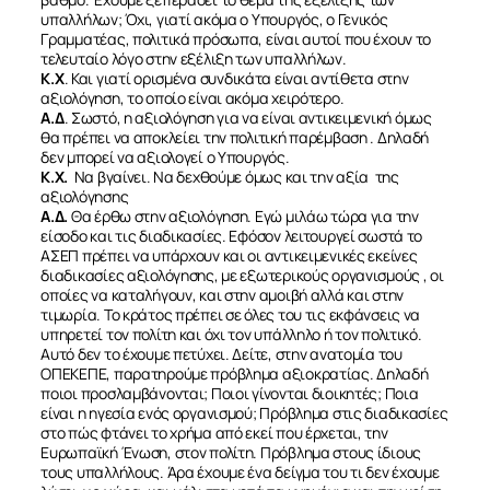
υπαλλήλων; Όχι, γιατί ακόμα ο Υπουργός, ο Γενικός
Γραμματέας, πολιτικά πρόσωπα, είναι αυτοί που έχουν το
τελευταίο λόγο στην εξέλιξη των υπαλλήλων.
Κ.Χ
. Και γιατί ορισμένα συνδικάτα είναι αντίθετα στην
αξιολόγηση, το οποίο είναι ακόμα χειρότερο.
Α.Δ
. Σωστό, η αξιολόγηση για να είναι αντικειμενική όμως
θα πρέπει να αποκλείει την πολιτική παρέμβαση . Δηλαδή
δεν μπορεί να αξιολογεί ο Υπουργός.
Κ.Χ.
Να βγαίνει. Να δεχθούμε όμως και την αξία της
αξιολόγησης
Α.Δ.
Θα έρθω στην αξιολόγηση. Εγώ μιλάω τώρα για την
είσοδο και τις διαδικασίες. Εφόσον λειτουργεί σωστά το
ΑΣΕΠ πρέπει να υπάρχουν και οι αντικειμενικές εκείνες
διαδικασίες αξιολόγησης, με εξωτερικούς οργανισμούς , οι
οποίες να καταλήγουν, και στην αμοιβή αλλά και στην
τιμωρία. Το κράτος πρέπει σε όλες του τις εκφάνσεις να
υπηρετεί τον πολίτη και όχι τον υπάλληλο ή τον πολιτικό.
Αυτό δεν το έχουμε πετύχει. Δείτε, στην ανατομία του
ΟΠΕΚΕΠΕ, παρατηρούμε πρόβλημα αξιοκρατίας. Δηλαδή
ποιοι προσλαμβάνονται; Ποιοι γίνονται διοικητές; Ποια
είναι η ηγεσία ενός οργανισμού; Πρόβλημα στις διαδικασίες
στο πώς φτάνει το χρήμα από εκεί που έρχεται, την
Ευρωπαϊκή Ένωση, στον πολίτη. Πρόβλημα στους ίδιους
τους υπαλλήλους. Άρα έχουμε ένα δείγμα του τι δεν έχουμε