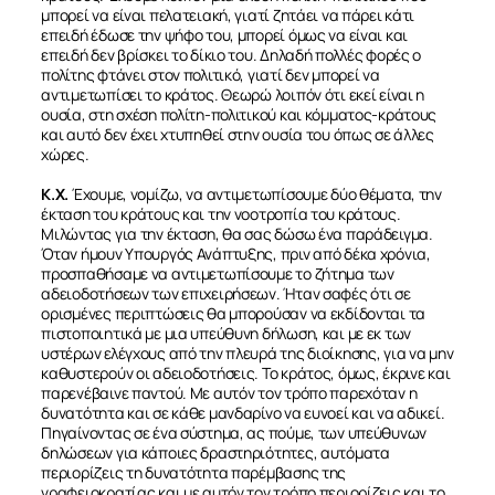
μπορεί να είναι πελατειακή, γιατί ζητάει να πάρει κάτι
επειδή έδωσε την ψήφο του, μπορεί όμως να είναι και
επειδή δεν βρίσκει το δίκιο του. Δηλαδή πολλές φορές ο
πολίτης φτάνει στον πολιτικό, γιατί δεν μπορεί να
αντιμετωπίσει το κράτος. Θεωρώ λοιπόν ότι εκεί είναι η
ουσία, στη σχέση πολίτη-πολιτικού και κόμματος-κράτους
και αυτό δεν έχει χτυπηθεί στην ουσία του όπως σε άλλες
χώρες.
Κ.Χ.
Έχουμε, νομίζω, να αντιμετωπίσουμε δύο θέματα, την
έκταση του κράτους και την νοοτροπία του κράτους.
Μιλώντας για την έκταση, θα σας δώσω ένα παράδειγμα.
Όταν ήμουν Υπουργός Ανάπτυξης, πριν από δέκα χρόνια,
προσπαθήσαμε να αντιμετωπίσουμε το ζήτημα των
αδειοδοτήσεων των επιχειρήσεων. Ήταν σαφές ότι σε
ορισμένες περιπτώσεις θα μπορούσαν να εκδίδονται τα
πιστοποιητικά με μια υπεύθυνη δήλωση, και με εκ των
υστέρων ελέγχους από την πλευρά της διοίκησης, για να μην
καθυστερούν οι αδειοδοτήσεις. Το κράτος, όμως, έκρινε και
παρενέβαινε παντού. Με αυτόν τον τρόπο παρεχόταν η
δυνατότητα και σε κάθε μανδαρίνο να ευνοεί και να αδικεί.
Πηγαίνοντας σε ένα σύστημα, ας πούμε, των υπεύθυνων
δηλώσεων για κάποιες δραστηριότητες, αυτόματα
περιορίζεις τη δυνατότητα παρέμβασης της
γραφειοκρατίας και με αυτόν τον τρόπο περιορίζεις και το