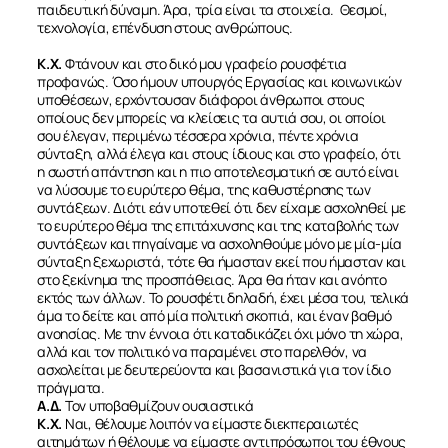
παιδευτική δύναμη. Άρα, τρία είναι τα στοιχεία. Θεσμοί,
τεχνολογία, επένδυση στους ανθρώπους.
Κ.Χ.
Φτάνουν και στο δικό μου γραφείο ρουσφέτια
προφανώς. Όσο ήμουν υπουργός Εργασίας και κοινωνικών
υποθέσεων, ερχόντουσαν διάφοροι άνθρωποι στους
οποίους δεν μπορείς να κλείσεις τα αυτιά σου, οι οποίοι
σου έλεγαν, περιμένω τέσσερα χρόνια, πέντε χρόνια
σύνταξη, αλλά έλεγα και στους ίδιους και στο γραφείο, ότι
η σωστή απάντηση και η πιο αποτελεσματική σε αυτό είναι
να λύσουμε το ευρύτερο θέμα, της καθυστέρησης των
συντάξεων. Διότι εάν υποτεθεί ότι δεν είχαμε ασχοληθεί με
το ευρύτερο θέμα της επιτάχυνσης και της καταβολής των
συντάξεων και πηγαίναμε να ασχοληθούμε μόνο με μία-μία
σύνταξη ξεχωριστά, τότε θα ήμασταν εκεί που ήμασταν και
στο ξεκίνημα της προσπάθειας. Άρα θα ήταν και ανόητο
εκτός των άλλων. Το ρουσφέτι δηλαδή, έχει μέσα του, τελικά
άμα το δείτε και από μία πολιτική σκοπιά, και έναν βαθμό
ανοησίας. Με την έννοια ότι καταδικάζει όχι μόνο τη χώρα,
αλλά και τον πολιτικό να παραμένει στο παρελθόν, να
ασχολείται με δευτερεύοντα και βασανιστικά για τον ίδιο
πράγματα.
Α.Δ.
Τον υποβαθμίζουν ουσιαστικά
Κ.Χ.
Ναι, θέλουμε λοιπόν να είμαστε διεκπεραιωτές
αιτημάτων ή θέλουμε να είμαστε αντιπρόσωποι του έθνους