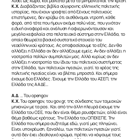
λύσει ως χώρα, και μάλιστα μετά τα μνημόνια και την κρίση.
Κ.Χ.
Διαβάζοντας βιβλία σύγχρονης ελληνικής πολιτικής
ιστορίας, που έχουν γραφτεί από ξένους πολιτικούς
επιστήμονες, δεν κρύβω ότι αισθάνομαι ντροπή, κάθε
φορά, από τότε που ήμουν ακόμα πολύ νέος, που γινόταν
ειδική αναφορά και ανάλυση ή αφιερωνόντουσαν και
ΣΧΕΤΙΚΑ
μεγάλα κεφαλαία στο πελατειακό σύστημα στην Ελλάδα, το
οποίο θεωρείτο βασικό συστατικό στοιχείο του
νεοελληνικού κράτους. Ας αποφασίσουμε το εξής. Δεν θα
ΝΕΑ
αλλάξει η Ελλάδα αν δεν αλλάξουμε εμείς. Αν δεν αλλάξει η
νοοτροπία πολλών συμπολιτών μας. Αλλά κυρίως αν δεν
αλλάξει η νοοτροπία του ίδιου του πολιτικού συστήματος
στην Ελλάδα, των πολιτικών ηγεσιών, γιατί το χρέος της
ΕΠΙΚΟΙΝΩΝΙΑ
πολιτικής ηγεσίας είναι να βλέπει μπροστά. Και σήμερα
έχουμε δύο Ελλάδες .Έχουμε την Ελλάδα του ΑΣΕΠ, την
Ελλάδα της ΑΑΔΕ…
Α.Δ
. … Του opengov
K
.
X
.
Του opengov, του gov.gr, της σύνδεσης των ταμιακών
μηχανών με τα pos . Kαι από την άλλη πλευρά έχουμε την
Ελλάδα του ΟΣΕ, που δεν είναι θέμα ρουσφετιών, αλλά είναι
θέμα βαθέως κράτους. Την Ελλάδα του ΟΠΕΚΕΠΕ. Την
Ελλάδα που σήμερα συζητάμε εδώ, γιατί μας πληγώνει.
Είναι υποχρέωση, ξαναλέω, των πολιτικών ηγεσιών γιατί
αυτό δεν έχει ιδεολογικό χρώμα, πρέπει να κόψουμε τους