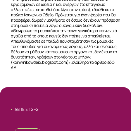
εργαζόμενων σε ωδεία ή και ανέργων (το επάγγελμα
άλλωστε έχει χτυπηθεί όσο λίγα στην κρίση), ιδρύθηκε το
πρώτο Κοινωνικό Ωδείο. Πρόκειται για έναν φορέα που θα
προσφέρει δωρεάν μαθήματα σε όσους δεν έχουν πρόσβαση
στη μουσική παιδεία λόγω οικονομικών δυσκολιών.
«Θεωρούμε τη μουσική και την τέχνη γενικότερα κοινωνικά
αγαθά από τα οποία κανείς δεν πρέπει να αποκλείεται.
Απευθυνόμαστε σε παιδιά που σταμάτησαν τις μουσικές
τους σπουδές για οικονομικούς λόγους, αλλά και σε όσους
θέλουν να μάθουν κάποιο μουσικό όργανο και δεν έχουν τη
δυνατότητα», γράφουν στο νέο τους μπλογκ
(
koinwnikowdeio.blogspot.com
)».
ολόκληρο το άρθρο εδώ
ΑΔ
ΔΕΙΤΕ ΕΠΙΣΗΣ
ΣΧΕΤΙΚΑ