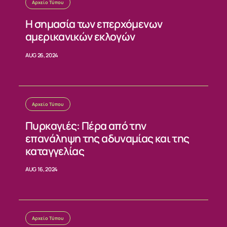
Αρχείο Τύπου
ΝΕΑ
Η σημασία των επερχόμενων
αμερικανικών εκλογών
ΕΠΙΚΟΙΝΩΝΙΑ
AUG 26, 2024
Αρχείο Τύπου
Πυρκαγιές: Πέρα από την
επανάληψη της αδυναμίας και της
καταγγελίας
AUG 16, 2024
Αρχείο Τύπου