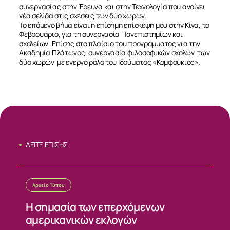
συνεργασίας στην Έρευνα και στην Τεχνολογία που ανοίγει
νέα σελίδα στις σχέσεις των δύο χωρών.
Το επόμενο βήμα είναι η επίσημη επίσκεψη μου στην Κίνα, το
Φεβρουάριο, για τη συνεργασία Πανεπιστημίων και
σχολείων. Επίσης στο πλαίσιο του προγράμματος για την
Ακαδημία Πλάτωνος, συνεργασία φιλοσοφικών σχολών των
δύο χωρών με ενεργό ρόλο του Ιδρύματος «Κομφούκιος».
ΣΧΕΤΙΚΑ
ΝΕΑ
ΕΠΙΚΟΙΝΩΝΙΑ
ΔΕΙΤΕ ΕΠΙΣΗΣ
Αρχείο Τύπου
Η σημασία των επερχόμενων
αμερικανικών εκλογών