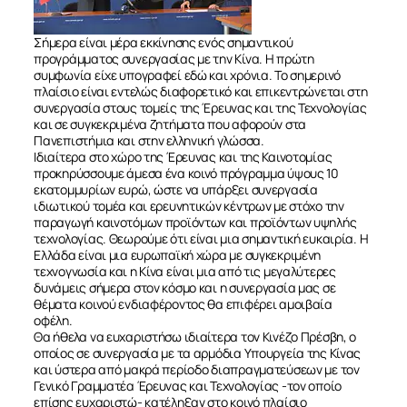
Σήμερα είναι μέρα εκκίνησης ενός σημαντικού
προγράμματος συνεργασίας με την Κίνα. Η πρώτη
συμφωνία είχε υπογραφεί εδώ και χρόνια. Το σημερινό
πλαίσιο είναι εντελώς διαφορετικό και επικεντρώνεται στη
συνεργασία στους τομείς της Έρευνας και της Τεχνολογίας
και σε συγκεκριμένα ζητήματα που αφορούν στα
Πανεπιστήμια και στην ελληνική γλώσσα.
Ιδιαίτερα στο χώρο της Έρευνας και της Καινοτομίας
προκηρύσσουμε άμεσα ένα κοινό πρόγραμμα ύψους 10
εκατομμυρίων ευρώ, ώστε να υπάρξει συνεργασία
ιδιωτικού τομέα και ερευνητικών κέντρων με στόχο την
παραγωγή καινοτόμων προϊόντων και προϊόντων υψηλής
τεχνολογίας. Θεωρούμε ότι είναι μια σημαντική ευκαιρία. Η
Ελλάδα είναι μια ευρωπαϊκή χώρα με συγκεκριμένη
τεχνογνωσία και η Κίνα είναι μια από τις μεγαλύτερες
δυνάμεις σήμερα στον κόσμο και η συνεργασία μας σε
θέματα κοινού ενδιαφέροντος θα επιφέρει αμοιβαία
οφέλη.
Θα ήθελα να ευχαριστήσω ιδιαίτερα τον Κινέζο Πρέσβη, ο
οποίος σε συνεργασία με τα αρμόδια Υπουργεία της Κίνας
και ύστερα από μακρά περίοδο διαπραγματεύσεων με τον
Γενικό Γραμματέα Έρευνας και Τεχνολογίας -τον οποίο
επίσης ευχαριστώ- κατέληξαν στο κοινό πλαίσιο