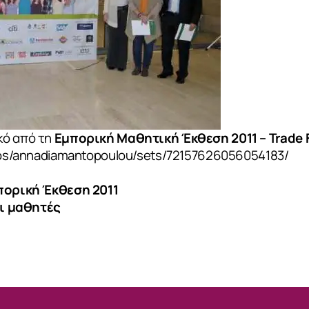
ΙΑ
κό από τη
Εμπορική Μαθητική Έκθεση 2011 – Trade F
otos/annadiamantopoulou/sets/72157626056054183/
μπορική Έκθεση 2011
οι μαθητές