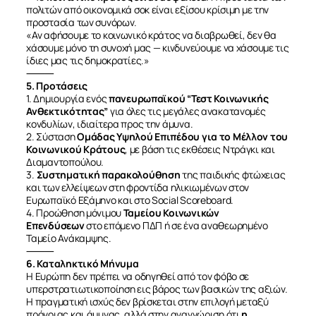
πολιτών από οικονομικά σοκ είναι εξίσου κρίσιμη με την
προστασία των συνόρων.
«Αν αφήσουμε το κοινωνικό κράτος να διαβρωθεί, δεν θα
χάσουμε μόνο τη συνοχή μας — κινδυνεύουμε να χάσουμε τις
ίδιες μας τις δημοκρατίες.»
⸻
5. Προτάσεις
1. Δημιουργία ενός
πανευρωπαϊκού “Τεστ Κοινωνικής
Ανθεκτικότητας”
για όλες τις μεγάλες ανακατανομές
κονδυλίων, ιδιαίτερα προς την άμυνα.
2. Σύσταση
Ομάδας Υψηλού Επιπέδου για το Μέλλον του
Κοινωνικού Κράτους
, με βάση τις εκθέσεις Ντράγκι και
Διαμαντοπούλου.
3.
Συστηματική παρακολούθηση
της παιδικής φτώχειας
και των ελλείψεων στη φροντίδα ηλικιωμένων στον
Ευρωπαϊκό Εξάμηνο και στο Social Scoreboard.
4. Προώθηση μόνιμου
Ταμείου Κοινωνικών
Επενδύσεων
στο επόμενο ΠΔΠ ή σε ένα αναθεωρημένο
Ταμείο Ανάκαμψης.
⸻
6. Καταληκτικό Μήνυμα
Η Ευρώπη δεν πρέπει να οδηγηθεί από τον φόβο σε
υπερστρατιωτικοποίηση εις βάρος των βασικών της αξιών.
Η πραγματική ισχύς δεν βρίσκεται στην επιλογή μεταξύ
πρόνοιας και άμυνας, αλλά στην αναγνώριση ότι
η