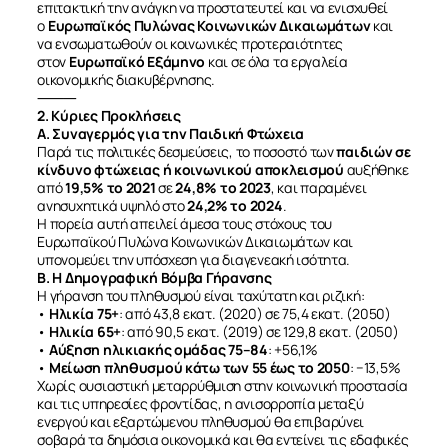
επιτακτική την ανάγκη να προστατευτεί και να ενισχυθεί
ο
Ευρωπαϊκός Πυλώνας Κοινωνικών Δικαιωμάτων
και
να ενσωματωθούν οι κοινωνικές προτεραιότητες
στον
Ευρωπαϊκό Εξάμηνο
και σε όλα τα εργαλεία
οικονομικής διακυβέρνησης.
⸻
2. Κύριες Προκλήσεις
Α. Συναγερμός για την Παιδική Φτώχεια
Παρά τις πολιτικές δεσμεύσεις, το ποσοστό των
παιδιών σε
κίνδυνο φτώχειας ή κοινωνικού αποκλεισμού
αυξήθηκε
από
19,5% το 2021
σε
24,8% το 2023
, και παραμένει
ανησυχητικά υψηλό στο
24,2% το 2024
.
Η πορεία αυτή απειλεί άμεσα τους στόχους του
Ευρωπαϊκού Πυλώνα Κοινωνικών Δικαιωμάτων και
υπονομεύει την υπόσχεση για διαγενεακή ισότητα.
Β. Η Δημογραφική Βόμβα Γήρανσης
Η γήρανση του πληθυσμού είναι ταχύτατη και ριζική:
•
Ηλικία 75+
: από 43,8 εκατ. (2020) σε 75,4 εκατ. (2050)
•
Ηλικία 65+
: από 90,5 εκατ. (2019) σε 129,8 εκατ. (2050)
•
Αύξηση ηλικιακής ομάδας 75–84
: +56,1%
•
Μείωση πληθυσμού κάτω των 55 έως το 2050
: −13,5%
Χωρίς ουσιαστική μεταρρύθμιση στην κοινωνική προστασία
και τις υπηρεσίες φροντίδας, η ανισορροπία μεταξύ
ενεργού και εξαρτώμενου πληθυσμού θα επιβαρύνει
σοβαρά τα δημόσια οικονομικά και θα εντείνει τις εδαφικές