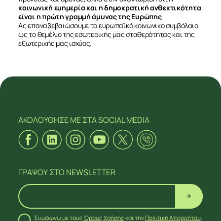
κοινωνική ευημερία και η δημοκρατική ανθεκτικότητα
είναι η πρώτη γραμμή άμυνας της Ευρώπης
.
Ας επαναβεβαιώσουμε το ευρωπαϊκό κοινωνικό συμβόλαιο
ως το θεμέλιο της εσωτερικής μας σταθερότητας και της
εξωτερικής μας ισχύος.
ΑΚΟΛΟΥΘΗΣΕ ΜΕ
ΣΤΑ SOCIAL MEDIA
ΓΡΑΨΟΥ
ΣΤΟ NEWSLETTER
Συμφωνώ με τους
Όρους Χρήσης
και την
Πολιτική Απορρήτου
.
ΑΚΟΛΟΥΘΗΣΕ ΜΕ
ΣΤΑ SOCIAL MEDIA