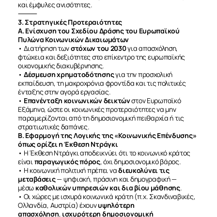
και έμφυλες ανισότητες.
⸻
3. Στρατηγικές Προτεραιότητες
Α. Ενίσχυση του Σχεδίου Δράσης του Ευρωπαϊκού
Πυλώνα Κοινωνικών Δικαιωμάτων
• Διατήρηση των
στόχων του 2030
για απασχόληση,
φτώχεια και δεξιότητες στο επίκεντρο της ευρωπαϊκής
οικονομικής διακυβέρνησης.
•
Δέσμευση χρηματοδότησης
για την προσχολική
εκπαίδευση, τη μακροχρόνια φροντίδα και τις πολιτικές
ΣΧΕΤΙΚΑ
ένταξης στην αγορά εργασίας.
•
Επανένταξη κοινωνικών δεικτών
στον Ευρωπαϊκό
Εξάμηνο, ώστε οι κοινωνικές προτεραιότητες να μην
ΝΕΑ
παραμερίζονται από τη δημοσιονομική πειθαρχία ή τις
στρατιωτικές δαπάνες.
Β. Εφαρμογή της Λογικής της «Κοινωνικής Επένδυσης»
όπως ορίζει η Έκθεση Ντράγκι
ΕΠΙΚΟΙΝΩΝΙΑ
• Η Έκθεση Ντράγκι αποδεικνύει ότι το κοινωνικό κράτος
είναι
παραγωγικός πόρος
, όχι δημοσιονομικό βάρος.
• Η κοινωνική πολιτική πρέπει να
διευκολύνει τις
μεταβάσεις
— ψηφιακή, πράσινη και δημογραφική —
μέσω
καθολικών υπηρεσιών και δια βίου μάθησης
.
• Οι χώρες με ισχυρά κοινωνικά κράτη (π.χ. Σκανδιναβικές,
Ολλανδία, Αυστρία) έχουν
υψηλότερη
απασχόληση
,
ισχυρότερη δημοσιονομική