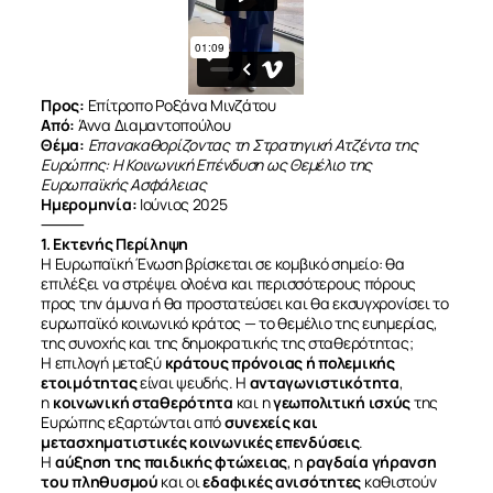
Προς:
Επίτροπο Ροξάνα Μινζάτου
Από:
Άννα Διαμαντοπούλου
Θέμα:
Επανακαθορίζοντας τη Στρατηγική Ατζέντα της
Ευρώπης: Η Κοινωνική Επένδυση ως Θεμέλιο της
Ευρωπαϊκής Ασφάλειας
Ημερομηνία:
Ιούνιος 2025
⸻
1. Εκτενής Περίληψη
Η Ευρωπαϊκή Ένωση βρίσκεται σε κομβικό σημείο: θα
επιλέξει να στρέψει ολοένα και περισσότερους πόρους
προς την άμυνα ή θα προστατεύσει και θα εκσυγχρονίσει το
ευρωπαϊκό κοινωνικό κράτος — το θεμέλιο της ευημερίας,
της συνοχής και της δημοκρατικής της σταθερότητας;
Η επιλογή μεταξύ
κράτους πρόνοιας ή πολεμικής
ετοιμότητας
είναι ψευδής. Η
ανταγωνιστικότητα
,
η
κοινωνική σταθερότητα
και η
γεωπολιτική ισχύς
της
Ευρώπης εξαρτώνται από
συνεχείς και
μετασχηματιστικές κοινωνικές επενδύσεις
.
Η
αύξηση της παιδικής φτώχειας
, η
ραγδαία γήρανση
του πληθυσμού
και οι
εδαφικές ανισότητες
καθιστούν