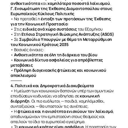
ανθεκτικότητα
και
χαμηλότερα ποσοστά λαϊκισμού
.
Γ. Ενσωμάτωση της Έκθεσης Διαμαντοπούλου στους
Ευρωπαϊκούς Κύκλους Πολιτικής
• Να προταθεί η
ένταξη των προτάσεων της Έκθεσης
για την Κοινωνική Προστασία
:
• Στις
ειδικές ανά χώρα συστάσεις
του Εξαμήνου
• Στη
Ετήσια Στρατηγική Βιώσιμης Ανάπτυξης (ASGS)
• Σε
Συμβούλιο Υπουργών με θέμα τη Μεταρρύθμιση
του Κοινωνικού Κράτους 2035
• Βασικές έννοιες:
•
Ανθεκτικότητα σε όλη τη διάρκεια του βίου
•
Κοινωνικά δίχτυα ασφαλείας για απρόβλεπτες
μεταβάσεις
•
Πρόληψη διαγενεακής φτώχειας και κοινωνικού
αποκλεισμού
⸻
4. Πολιτικά και Δημοκρατικά Διακυβεύματα
• Η μείωση των κοινωνικών δαπανών υπέρ των αμυντικών
επενδύσεων κινδυνεύει να οδηγήσει σε
κοινωνική
διάρρηξη
. Οι πιο ευάλωτοι — παιδιά, χαμηλόμισθοι,
συνταξιούχοι — θα υποστούν τις συνέπειες.
• Η
φτώχεια και η ανισότητα ενισχύουν τον λαϊκισμό
,
αποδυναμώνουν την εμπιστοσύνη στους θεσμούς και
απειλούν το ίδιο το ευρωπαϊκό εγχείρημα.
• Το
κοινωνικό κράτος είναι ασφάλεια
. Η προστασία των