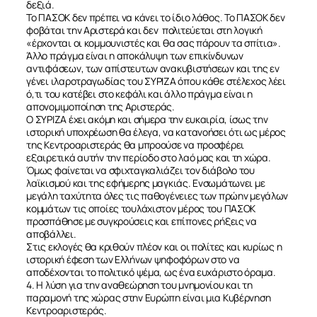
δεξιά.
Το ΠΑΣΟΚ δεν πρέπει να κάνει το ίδιο λάθος. Το ΠΑΣΟΚ δεν
φοβάται την Αριστερά και δεν πολιτεύεται στη λογική
«έρχονται οι κομμουνιστές και θα σας πάρουν τα σπίτια».
Άλλο πράγμα είναι η αποκάλυψη των επικίνδυνων
αντιφάσεων, των απίστευτων ανακυβιστήσεων και της εν
γένει ιλαροτραγωδίας του ΣΥΡΙΖΑ όπου κάθε στέλεχος λέει
ό,τι του κατέβει στο κεφάλι και άλλο πράγμα είναι η
απονομιμοποίηση της Αριστεράς.
Ο ΣΥΡΙΖΑ έχει ακόμη και σήμερα την ευκαιρία, ίσως την
ΣΧΕΤΙΚΑ
ιστορική υποχρέωση θα έλεγα, να κατανοήσει ότι ως μέρος
της Κεντροαριστεράς θα μπροούσε να προσφέρει
εξαιρετικά αυτήν την περίοδο στο λαό μας και τη χώρα.
Όμως φαίνεται να σφιχταγκαλιάζει τον διάβολο του
ΝΕΑ
λαϊκισμού και της εφήμερης μαγκιάς. Ενσωμάτωνει με
μεγάλη ταχύτητα όλες τις παθογένειες των πρώην μεγάλων
κομμάτων τις οποίες τουλάχιστον μέρος του ΠΑΣΟΚ
ΕΠΙΚΟΙΝΩΝΙΑ
προσπάθησε με συγκρούσεις και επίπονες ρήξεις να
αποβάλλει.
Στις εκλογές θα κριθούν πλέον και οι πολίτες και κυρίως η
ιστορική έφεση των Ελλήνων ψηφοφόρων στο να
αποδέχονται το πολιτικό ψέμα, ως ένα ευχάριστο όραμα.
4. Η λύση για την αναθεώρηση του μνημονίου και τη
παραμονή της χώρας στην Ευρώπη είναι μια Κυβέρνηση
Κεντροαριστεράς.