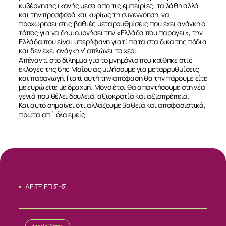
κυβέρνησης ικανής μέσα από τις εμπειρίες, τα λάθη αλλά
και την προσφορά και κυρίως τη συνεννόηση, να
προχωρήσει στις βαθιές μεταρρυθμίσεις που έχει ανάγκη ο
τόπος για να δημιουργήσει την «Ελλάδα που παράγει», την
Ελλάδα που είναι υπερήφανη γιατί πατά στα δικά της πόδια
και δεν έχει ανάγκη ν’ απλώνει το χέρι.
Απέναντι στο δίλημμα για το μνημόνιο που κρίθηκε στις
εκλογές της 6ης Μαΐου ας μιλήσουμε για μεταρρυθμίσεις
και παραγωγή. Γιατί αυτή την απόφαση θα την πάρουμε είτε
με ευρώ είτε με δραχμή. Μόνο έτσι θα απαντήσουμε στη νέα
γενιά που θέλει δουλειά, αξιοκρατία και αξιοπρέπεια.
Και αυτό σημαίνει ότι αλλάζουμε βαθειά και αποφασιστικά,
πρώτα απ΄ όλα εμείς.
ΔΕΙΤΕ ΕΠΙΣΗΣ