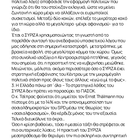
πολιτικό λόγο) αποφάσισε την εφαρμογή πολιτικών που
γνώριζε ότι θα του στοίχιζαν εκλογικά, ώστε να μείνει
ζωντανή η χώρα μέχρι να αλλάξουν οι ευρωπαϊκοί
συσχετισμοί. Μεταξύ δύο κακών, επέλεξε το μικρότερο κακό
για τη χώρα αλλά το μεγαλύτερο -μέχρι αφανισμού- για το
ίδιο.
Έτσι ο ΣΥΡΙΖΑ χρησιμοποιώντας τη γνωστή από το
παρελθόν συνταγή του ανεδαφικού υποσχετικού λόγου που
μας οδήγησε στη σημερινή καταστροφή, μετατράπηκε, με
βραχεία κεφαλή, στο μεγαλύτερο κόμμα του χώρου. Όμως
στο συνολικό ισοζύγιο η Κεντροαριστερά ηττήθηκε, γεγονός
που σημαίνει ότι η προοπτική της να κυβερνήσει μειώθηκε.
Μειώνεται, μάλιστα, ακόμα περισσότερο όσο ο ΣΥΡΙΖΑ έχει
στρατηγική εξαφάνισης του Κέντρου με την μικρομέγαλη
πολιτικά στάση προς όλους τους άλλους «εγώ ειμί το φως».
3. Η Ελλάδα πάνω απ΄όλα – Το στρατηγικό λάθος του
ΣΥΡΙΖΑ δεν πρέπει να παρασύρει το ΠΑΣΟΚ.
Ο κ. Τσίπρας φαίνεται ότι μιμείται τον Ernst Thälmann που
πίστεψε ότι με το 14% και την απονομιμοποίηση των
σοσιαλδημοκρατών του SPD μέσω της θεωρίας του
«σοσιαλφασισμού», θα κέρδιζε μόνος του την εξουσία.
Τελικά διευκόλυνε τα άκρα…
Όσο η κρίση βαθαίνει, τόσο η μεσαία τάξη θα στρέφεται σε
πιο αυταρχικές λύσεις. Η πρακτική του ΣΥΡΙΖΑ
μεσοπρόθεσμα θα θεριέψει την πιο σκληρή και συντηρητική