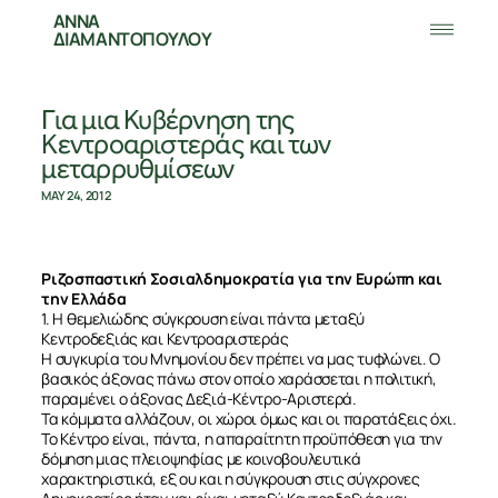
ΑΝΝΑ
ΔΙΑΜΑΝΤΟΠΟΥΛΟΥ
Για μια Κυβέρνηση της
Κεντροαριστεράς και των
μεταρρυθμίσεων
MAY 24, 2012
Ριζοσπαστική Σοσιαλδημοκρατία για την Ευρώπη και
την Ελλάδα
1. Η θεμελιώδης σύγκρουση είναι πάντα μεταξύ
Κεντροδεξιάς και Κεντροαριστεράς
Η συγκυρία του Μνημονίου δεν πρέπει να μας τυφλώνει. Ο
βασικός άξονας πάνω στον οποίο χαράσσεται η πολιτική,
παραμένει ο άξονας Δεξιά-Κέντρο-Αριστερά.
Τα κόμματα αλλάζουν, οι χώροι όμως και οι παρατάξεις όχι.
Το Κέντρο είναι, πάντα, η απαραίτητη προϋπόθεση για την
δόμηση μιας πλειοψηφίας με κοινοβουλευτικά
χαρακτηριστικά, εξ ου και η σύγκρουση στις σύγχρονες