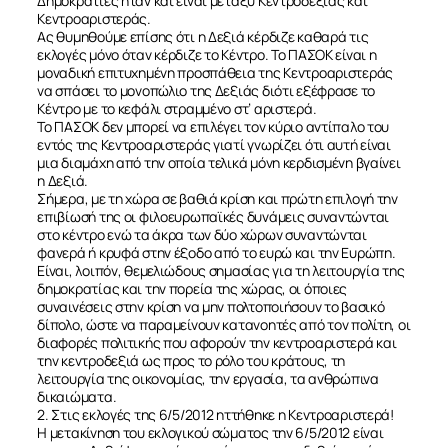
Δημοκρατίες ήταν και είναι μεταξύ Κεντροδεξιάς και
Κεντροαριστεράς.
Ας θυμηθούμε επίσης ότι η Δεξιά κέρδιζε καθαρά τις
εκλογές μόνο όταν κέρδιζε το Κέντρο. Το ΠΑΣΟΚ είναι η
μοναδική επιτυχημένη προσπάθεια της Κεντροαριστεράς
να σπάσει το μονοπώλιο της Δεξιάς διότι εξέφρασε το
Κέντρο με το κεφάλι στραμμένο στ’ αριστερά.
Το ΠΑΣΟΚ δεν μπορεί να επιλέγει τον κύριο αντίπαλο του
εντός της Κεντροαριστεράς γιατί γνωρίζει ότι αυτή είναι
μια διαμάχη από την οποία τελικά μόνη κερδισμένη βγαίνει
η Δεξιά.
Σήμερα, με τη χώρα σε βαθιά κρίση και πρώτη επιλογή την
επιβίωσή της οι φιλοευρωπαϊκές δυνάμεις συναντώνται
στο κέντρο ενώ τα άκρα των δύο χώρων συναντώνται
φανερά ή κρυφά στην έξοδο από το ευρώ και την Ευρώπη.
Είναι, λοιπόν, θεμελιώδους σημασίας για τη λειτουργία της
δημοκρατίας και την πορεία της χώρας, οι όποιες
συναινέσεις στην κρίση να μην πολτοποιήσουν το βασικό
δίπολο, ώστε να παραμείνουν κατανοητές από τον πολίτη, οι
διαφορές πολιτικής που αφορούν την κεντροαριστερά και
την κεντροδεξιά ως προς το ρόλο του κράτους, τη
λειτουργία της οικονομίας, την εργασία, τα ανθρώπινα
δικαιώματα.
2. Στις εκλογές της 6/5/2012 ηττήθηκε η Κεντροαριστερά!
Η μετακίνηση του εκλογικού σώματος την 6/5/2012 είναι