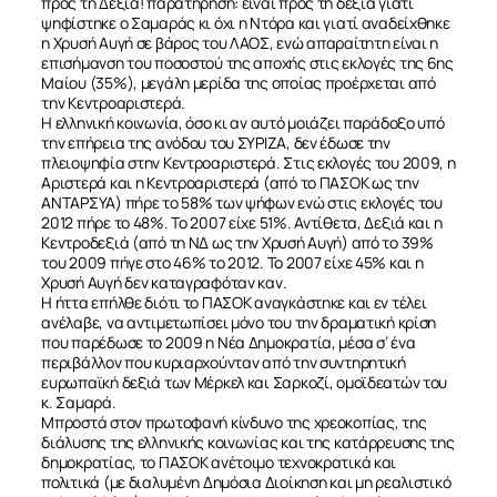
προς τη Δεξιά! παρατήρηση: είναι προς τη δεξιά γιατί
ψηφίστηκε ο Σαμαράς κι όχι η Ντόρα και γιατί αναδείχθηκε
η Χρυσή Αυγή σε βάρος του ΛΑΟΣ, ενώ απαραίτητη είναι η
επισήμανση του ποσοστού της αποχής στις εκλογές της 6ης
Μαίου (35%), μεγάλη μερίδα της οποίας προέρχεται από
την Κεντροαριστερά.
Η ελληνική κοινωνία, όσο κι αν αυτό μοιάζει παράδοξο υπό
την επήρεια της ανόδου του ΣΥΡΙΖΑ, δεν έδωσε την
πλειοψηφία στην Κεντροαριστερά. Στις εκλογές του 2009, η
Αριστερά και η Κεντροαριστερά (από το ΠΑΣΟΚ ως την
ΑΝΤΑΡΣΥΑ) πήρε το 58% των ψήφων ενώ στις εκλογές του
2012 πήρε το 48%. Το 2007 είχε 51%. Αντίθετα, Δεξιά και η
Κεντροδεξιά (από τη ΝΔ ως την Χρυσή Αυγή) από το 39%
του 2009 πήγε στο 46% το 2012. Το 2007 είχε 45% και η
Χρυσή Αυγή δεν καταγραφόταν καν.
Η ήττα επήλθε διότι το ΠΑΣΟΚ αναγκάστηκε και εν τέλει
ανέλαβε, να αντιμετωπίσει μόνο του την δραματική κρίση
που παρέδωσε το 2009 η Νέα Δημοκρατία, μέσα σ’ ένα
περιβάλλον που κυριαρχούνταν από την συντηρητική
ευρωπαϊκή δεξιά των Μέρκελ και Σαρκοζί, ομοϊδεατών του
κ. Σαμαρά.
Μπροστά στον πρωτοφανή κίνδυνο της χρεοκοπίας, της
διάλυσης της ελληνικής κοινωνίας και της κατάρρευσης της
δημοκρατίας, το ΠΑΣΟΚ ανέτοιμο τεχνοκρατικά και
πολιτικά (με διαλυμένη Δημόσια Διοίκηση και μη ρεαλιστικό