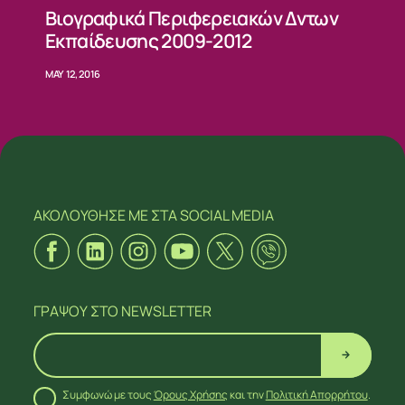
Βιογραφικά Περιφερειακών Δντων
Εκπαίδευσης 2009-2012
MAY 12, 2016
ΑΚΟΛΟΥΘΗΣΕ ΜΕ
ΣΤΑ SOCIAL MEDIA
ΓΡΑΨΟΥ
ΣΤΟ NEWSLETTER
Συμφωνώ με τους
Όρους Χρήσης
και την
Πολιτική Απορρήτου
.
ΑΚΟΛΟΥΘΗΣΕ ΜΕ
ΣΤΑ SOCIAL MEDIA