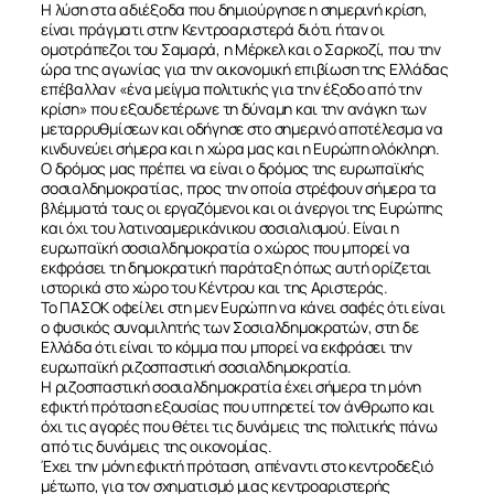
Η λύση στα αδιέξοδα που δημιούργησε η σημερινή κρίση,
είναι πράγματι στην Κεντροαριστερά διότι ήταν οι
ομοτράπεζοι του Σαμαρά, η Μέρκελ και ο Σαρκοζί, που την
ώρα της αγωνίας για την οικονομική επιβίωση της Ελλάδας
επέβαλλαν «ένα μείγμα πολιτικής για την έξοδο από την
κρίση» που εξουδετέρωνε τη δύναμη και την ανάγκη των
μεταρρυθμίσεων και οδήγησε στο σημερινό αποτέλεσμα να
κινδυνεύει σήμερα και η χώρα μας και η Ευρώπη ολόκληρη.
Ο δρόμος μας πρέπει να είναι ο δρόμος της ευρωπαϊκής
σοσιαλδημοκρατίας, προς την οποία στρέφουν σήμερα τα
βλέμματά τους οι εργαζόμενοι και οι άνεργοι της Ευρώπης
και όχι του λατινοαμερικάνικου σοσιαλισμού. Είναι η
ευρωπαϊκή σοσιαλδημοκρατία ο χώρος που μπορεί να
εκφράσει τη δημοκρατική παράταξη όπως αυτή ορίζεται
ιστορικά στο χώρο του Κέντρου και της Αριστεράς.
Το ΠΑΣΟΚ οφείλει στη μεν Ευρώπη να κάνει σαφές ότι είναι
ο φυσικός συνομιλητής των Σοσιαλδημοκρατών, στη δε
Ελλάδα ότι είναι το κόμμα που μπορεί να εκφράσει την
ευρωπαϊκή ριζοσπαστική σοσιαλδημοκρατία.
Η ριζοσπαστική σοσιαλδημοκρατία έχει σήμερα τη μόνη
εφικτή πρόταση εξουσίας που υπηρετεί τον άνθρωπο και
όχι τις αγορές που θέτει τις δυνάμεις της πολιτικής πάνω
από τις δυνάμεις της οικονομίας.
Έχει την μόνη εφικτή πρόταση, απέναντι στο κεντροδεξιό
μέτωπο, για τον σχηματισμό μιας κεντροαριστερής