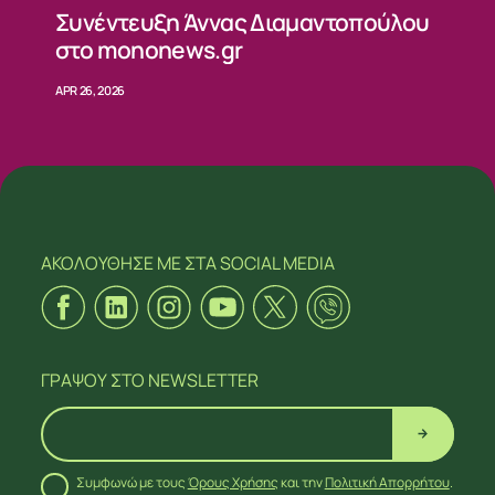
Συνέντευξη Άννας Διαμαντοπούλου
στο mononews.gr
APR 26, 2026
ΑΚΟΛΟΥΘΗΣΕ ΜΕ
ΣΤΑ SOCIAL MEDIA
ΓΡΑΨΟΥ
ΣΤΟ NEWSLETTER
Συμφωνώ με τους
Όρους Χρήσης
και την
Πολιτική Απορρήτου
.
ΑΚΟΛΟΥΘΗΣΕ ΜΕ
ΣΤΑ SOCIAL MEDIA