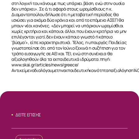
στη λογική του κάνουμε πως υπάρχει βάση, ενώ στην ουσία
δεν υπάρχει». Σε ό,τι αφορά στους ωρομίσθιους η κ.
Διαμαντοπούλου δήλωσε ότι η μεταβατική περίοδος θα
ισχύσει για ακόμα δύο χρόνια και από το επόμενο ΑΣΕΠ θα
μπουν νέοι κανόνες. «Δεν μπορεί να υπάρχουν ωρομίσθιοι
χωρίς κριτήρια και κάποιοι άλλοι που έχουν κριτήρια να μην
επιλέγονται γιατί δεν έχουν κάποιο γνωστό ή κάποιο
‘βύσμα’», είπε χαρακτηριστικά. Τέλος, η υπουργός Παιδείας
γνωστοποίησε ότι από τον Ιούνιο ξεκινά η συζήτηση για τον
τρόπο εισαγωγής σε ΑΕΙ και ΤΕΙ, ενώ στη συνέχεια θα
αξιολογηθούν όλα τα εκπαιδευτικά ιδρύματα.πηγή:
www.skai.gr/articles/news/greece/
Αντικείμενοδιαλόγουμετηνεκπαιδευτικήκοινότηταηαξιολόγηση14
ΔΕΙΤΕ ΕΠΙΣΗΣ
ΣΧΕΤΙΚΑ