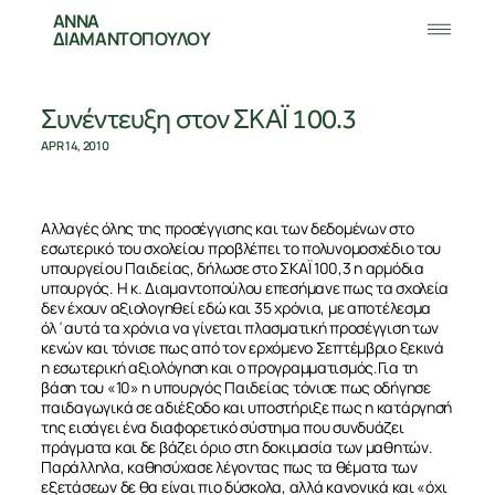
ΑΝΝΑ
ΔΙΑΜΑΝΤΟΠΟΥΛΟΥ
Συνέντευξη στον ΣΚΑΪ 100.3
APR 14, 2010
Αλλαγές όλης της προσέγγισης και των δεδομένων στο
εσωτερικό του σχολείου προβλέπει το πολυνομοσχέδιο του
υπουργείου Παιδείας, δήλωσε στο ΣΚΑΪ 100,3 η αρμόδια
υπουργός. Η κ. Διαμαντοπούλου επεσήμανε πως τα σχολεία
δεν έχουν αξιολογηθεί εδώ και 35 χρόνια, με αποτέλεσμα
όλ΄αυτά τα χρόνια να γίνεται πλασματική προσέγγιση των
κενών και τόνισε πως από τον ερχόμενο Σεπτέμβριο ξεκινά
η εσωτερική αξιολόγηση και ο προγραμματισμός.Για τη
βάση του «10» η υπουργός Παιδείας τόνισε πως οδήγησε
παιδαγωγικά σε αδιέξοδο και υποστήριξε πως η κατάργησή
της εισάγει ένα διαφορετικό σύστημα που συνδυάζει
πράγματα και δε βάζει όριο στη δοκιμασία των μαθητών.
Παράλληλα, καθησύχασε λέγοντας πως τα θέματα των
εξετάσεων δε θα είναι πιο δύσκολα, αλλά κανονικά και «όχι