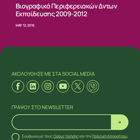
Βιογραφικά Περιφερειακών Δντων
Εκπαίδευσης 2009-2012
MAY 12, 2016
ΑΚΟΛΟΥΘΗΣΕ ΜΕ
ΣΤΑ SOCIAL MEDIA
ΓΡΑΨΟΥ
ΣΤΟ NEWSLETTER
Συμφωνώ με τους
Όρους Χρήσης
και την
Πολιτική Απορρήτου
.
ΑΚΟΛΟΥΘΗΣΕ ΜΕ
ΣΤΑ SOCIAL MEDIA