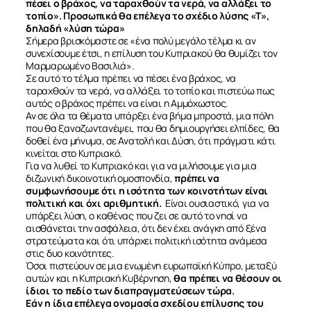
πέσει ο βράχος, να ταραχθούν τα νερά, να αλλάξει το
τοπίο». Προσωπικά θα επέλεγα το σχέδιο λύσης «Τ»,
δηλαδή «λύση τώρα»
Σήμερα βρισκόμαστε σε «ένα πολύ μεγάλο τέλμα κι αν
συνεχίσουμε έτσι, η επίλυση του Κυπριακού θα θυμίζει τον
Μαρμαρωμένο Βασιλιά».
Σε αυτό το τέλμα πρέπει να πέσει ένα βράχος, να
ταραχθούν τα νερά, να αλλάξει το τοπίο και πιστεύω πως
αυτός ο βράχος πρέπει να είναι η Αμμόχωστος.
Αν σε όλα τα θέματα υπάρξει ένα βήμα μπροστά, μια πόλη
που θα ξαναζωντανέψει, που θα δημιουργήσει ελπίδες, θα
δοθεί ένα μήνυμα, σε Ανατολή και Δύση, ότι πράγματι κάτι
κινείται στο Κυπριακό.
Για να λυθεί το Κυπριακό και για να μιλήσουμε για μια
διζωνική δικοινοτική ομοσπονδία,
πρέπει να
συμφωνήσουμε ότι η ισότητα των κοινοτήτων είναι
πολιτική και όχι αριθμητική.
Είναι ουσιαστικό, για να
υπάρξει λύση, ο καθένας που ζει σε αυτό το νησί να
αισθάνεται την ασφάλεια, ότι δεν έχει ανάγκη από ξένα
στρατεύματα και ότι υπάρχει πολιτική ισότητα ανάμεσα
στις δυο κοινότητες.
Όσοι πιστεύουν σε μια ενωμένη ευρωπαϊκή Κύπρο, μεταξύ
αυτών και η Κυπριακή Κυβέρνηση,
θα πρέπει να θέσουν οι
ίδιοι το πεδίο των διαπραγματεύσεων τώρα.
Εάν η ίδια επέλεγα ονομασία σχεδίου επίλυσης του