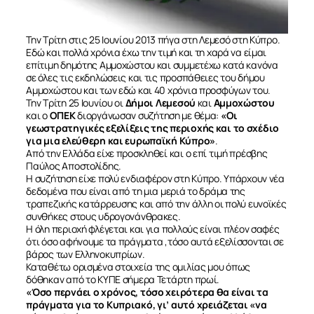
Την Τρίτη στις 25 Ιουνίου 2013 πήγα στη Λεμεσό στη Κύπρο.
Εδώ και πολλά χρόνια έχω την τιμή και τη χαρά να είμαι
επίτιμη δημότης Αμμοχώστου και συμμετέχω κατά κανόνα
σε όλες τις εκδηλώσεις και τις προσπάθειες του δήμου
Αμμοχώστου και των εδώ και 40 χρόνια προσφύγων του.
Την Τρίτη 25 Ιουνίου οι
Δήμοι Λεμεσού
και
Αμμοχώστου
και ο
ΟΠΕΚ
διοργάνωσαν συζήτηση με θέμα:
«Οι
γεωστρατηγικές εξελίξεις της περιοχής και το σχέδιο
για μια ελεύθερη και ευρωπαϊκή Κύπρο»
.
Από την Ελλάδα είχε προσκληθεί και ο επί τιμή πρέσβης
Παύλος Αποστολίδης.
Η συζήτηση είχε πολύ ενδιαφέρον στη Κύπρο. Υπάρχουν νέα
δεδομένα που είναι από τη μια μεριά το δράμα της
τραπεζικής κατάρρευσης και από την άλλη οι πολύ ευνοϊκές
συνθήκες στους υδρογονάνθρακες.
Η όλη περιοχή φλέγεται και για πολλούς είναι πλέον σαφές
ότι όσο αφήνουμε τα πράγματα ,τόσο αυτά εξελίσσονται σε
βάρος των Ελληνοκυπρίων.
Καταθέτω ορισμένα στοιχεία της ομιλίας μου όπως
δόθηκαν από το ΚΥΠΕ σήμερα Τετάρτη πρωί.
«Όσο περνάει ο χρόνος, τόσο χειρότερα θα είναι τα
πράγματα για το Κυπριακό, γι’ αυτό χρειάζεται «να