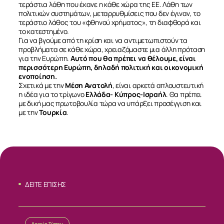
τεράστια λάθη που έκανε η κάθε χώρα της ΕΕ. Λάθη των
πολιτικών συστημάτων, μεταρρυθμίσεις που δεν έγιναν, το
τεράστιο λάθος του «φθηνού χρήματος», τη διαφθορά και
το κατεστημένο.
Για να βγούμε από τη κρίση και να αντιμετωπιστούν τα
προβλήματα σε κάθε χώρα, χρειαζόμαστε μια άλλη πρόταση
για την Ευρώπη.
Αυτό που θα πρέπει να θέλουμε, είναι
περισσότερη Ευρώπη, δηλαδή πολιτική και οικονομική
ενοποίηση.
Σχετικά με την
Μέση Ανατολή
, είναι αρκετά απλουστευτική
η ιδέα για το τρίγωνο
Ελλάδα- Κύπρος-Ισραήλ
. Θα πρέπει
με δική μας πρωτοβουλία τώρα να υπάρξει προσέγγιση και
με την
Τουρκία
.
ΔΕΙΤΕ ΕΠΙΣΗΣ
Αρχείο Τύπου