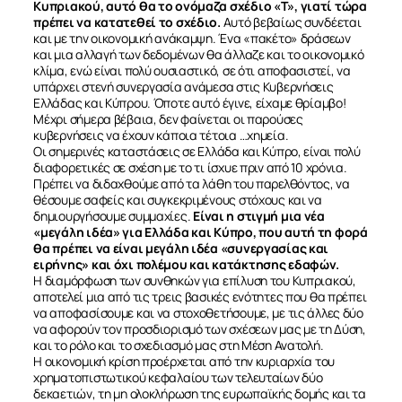
Κυπριακού, αυτό θα το ονόμαζα σχέδιο «Τ», γιατί τώρα
πρέπει να κατατεθεί το σχέδιο.
Αυτό βεβαίως συνδέεται
και με την οικονομική ανάκαμψη. Ένα «πακέτο» δράσεων
και μια αλλαγή των δεδομένων θα άλλαζε και το οικονομικό
κλίμα, ενώ είναι πολύ ουσιαστικό, σε ότι αποφασιστεί, να
υπάρχει στενή συνεργασία ανάμεσα στις Κυβερνήσεις
Ελλάδας και Κύπρου. Όποτε αυτό έγινε, είχαμε θρίαμβο!
Μέχρι σήμερα βέβαια, δεν φαίνεται οι παρούσες
κυβερνήσεις να έχουν κάποια τέτοια …χημεία.
Οι σημερινές καταστάσεις σε Ελλάδα και Κύπρο, είναι πολύ
ΣΧΕΤΙΚΑ
διαφορετικές σε σχέση με το τι ίσχυε πριν από 10 χρόνια.
Πρέπει να διδαχθούμε από τα λάθη του παρελθόντος, να
θέσουμε σαφείς και συγκεκριμένους στόχους και να
ΝΕΑ
δημιουργήσουμε συμμαχίες.
Είναι η στιγμή μια νέα
«μεγάλη ιδέα» για Ελλάδα και Κύπρο, που αυτή τη φορά
θα πρέπει να είναι μεγάλη ιδέα «συνεργασίας και
ειρήνης» και όχι πολέμου και κατάκτησης εδαφών.
ΕΠΙΚΟΙΝΩΝΙΑ
Η διαμόρφωση των συνθηκών για επίλυση του Κυπριακού,
αποτελεί μια από τις τρεις βασικές ενότητες που θα πρέπει
να αποφασίσουμε και να στοχοθετήσουμε, με τις άλλες δύο
να αφορούν τον προσδιορισμό των σχέσεων μας με τη Δύση,
και το ρόλο και το σχεδιασμό μας στη Μέση Ανατολή.
Η οικονομική κρίση προέρχεται από την κυριαρχία του
χρηματοπιστωτικού κεφαλαίου των τελευταίων δύο
δεκαετιών, τη μη ολοκλήρωση της ευρωπαϊκής δομής και τα