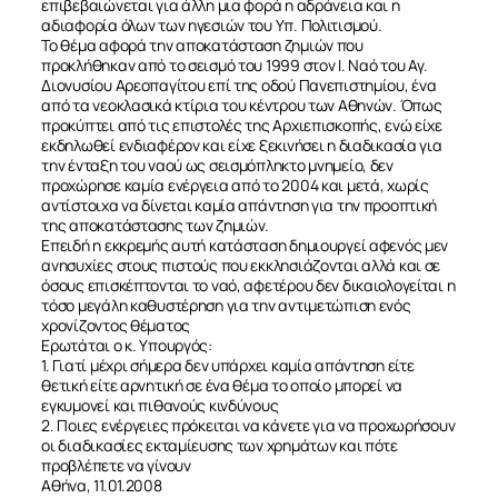
επιβεβαιώνεται για άλλη μια φορά η αδράνεια και η
αδιαφορία όλων των ηγεσιών του Υπ. Πολιτισμού.
Το θέμα αφορά την αποκατάσταση ζημιών που
προκλήθηκαν από το σεισμό του 1999 στον Ι. Ναό του Αγ.
Διονυσίου Αρεοπαγίτου επί της οδού Πανεπιστημίου, ένα
από τα νεοκλασικά κτίρια του κέντρου των Αθηνών. Όπως
προκύπτει από τις επιστολές της Αρχιεπισκοπής, ενώ είχε
εκδηλωθεί ενδιαφέρον και είχε ξεκινήσει η διαδικασία για
την ένταξη του ναού ως σεισμόπληκτο μνημείο, δεν
προχώρησε καμία ενέργεια από το 2004 και μετά, χωρίς
αντίστοιχα να δίνεται καμία απάντηση για την προοπτική
της αποκατάστασης των ζημιών.
Επειδή η εκκρεμής αυτή κατάσταση δημιουργεί αφενός μεν
ανησυχίες στους πιστούς που εκκλησιάζονται αλλά και σε
όσους επισκέπτονται το ναό, αφετέρου δεν δικαιολογείται η
τόσο μεγάλη καθυστέρηση για την αντιμετώπιση ενός
χρονίζοντος θέματος
Ερωτάται ο κ. Υπουργός:
1. Γιατί μέχρι σήμερα δεν υπάρχει καμία απάντηση είτε
θετική είτε αρνητική σε ένα θέμα το οποίο μπορεί να
εγκυμονεί και πιθανούς κινδύνους
2. Ποιες ενέργειες πρόκειται να κάνετε για να προχωρήσουν
οι διαδικασίες εκταμίευσης των χρημάτων και πότε
προβλέπετε να γίνουν
Αθήνα, 11.01.2008