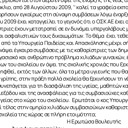
 βρίσκονται στον αέρα εν όψει της έναρξης της νέας σ
ύκλιο, από 28 Αυγούστου 2009, ‘’ καλεί τα γραφεία εκ
ωρήσουν εγκαίρως στη σύναψη συμβάσεων λόγω έναρξης
 2009 έχει καταγγείλει το γεγονός ότι ο ΟΣΚ ΑΕ έχει
στριες έχουν μετατραπεί σε εν δυνάμει υπεργολάβους
ι ασφαλιστικών τους δικαιωμάτων. Το θέμα έχει τεθε
από τα Υπουργεία Παιδείας και Απασχόλησης μέχρι σή
νάψει έγκαιρα συμβάσεις με τις καθαρίστριες των δη
γασιακό και ανθρώπινο πρόβλημα χιλιάδων γυναικών, 
ν του σχολείου εν όψει της σχολικής χρονιάς που ξεκι
ληφθεί, εκτός των άλλων, όλα τα μέτρα υγιεινής που θ
 γρίπης, στην πράξη πολλά σχολεία θα ξεκινήσουν τη ν
συνεπάγεται για τη διασφάλιση της υγείας, μαθητών κ
ιεξόδου και της ανασφάλειας για τις συμβασιούχες καθ
είας στο χώρο του σχολείου. Ερωτάται ο κος Υπουργό
ί τέλος στην ομηρία χιλιάδων συμβασιούχων καθαριστ
α βρει τα σχολεία της χώρας σε πλ
.2009 Η Ερωτώσα Βουλευτή