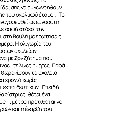
χολικής χρονιάς. Το
παίδευσης να συνεννοηθούν
 του σχολικού έτους’’. Το
 αναγορευθεί σε εργοδότη
 με σαφή στόχο την
ί στη Βουλή με ερωτήσεις,
μερα. Η ολιγωρία του
μόσιων σχολείων
ένα μείζον ζήτημα που
νάει σε λίγες ημέρες. Παρά
α θωρακίσουν τα σχολεία
έα χρονιά χωρίς
αι εκπαιδευτικών. Επειδή
αρίστριες, θέτει ένα
ς Τι μέτρα προτίθεται να
ριών και η έναρξη του
ήρη ετοιμότητα;
ς