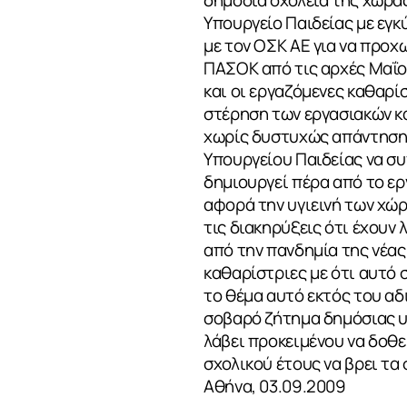
δημόσια σχολεία της χώρας
Υπουργείο Παιδείας με εγκ
με τον ΟΣΚ ΑΕ για να προχ
ΠΑΣΟΚ από τις αρχές Μαΐου
και οι εργαζόμενες καθαρί
στέρηση των εργασιακών κα
χωρίς δυστυχώς απάντηση 
Υπουργείου Παιδείας να συ
δημιουργεί πέρα από το ερ
αφορά την υγιεινή των χώρω
τις διακηρύξεις ότι έχουν 
από την πανδημία της νέας
καθαρίστριες με ότι αυτό 
το θέμα αυτό εκτός του αδ
σοβαρό ζήτημα δημόσιας υγ
ΣΧΕΤΙΚΑ
λάβει προκειμένου να δοθε
σχολικού έτους ν
Αθήνα, 03.09