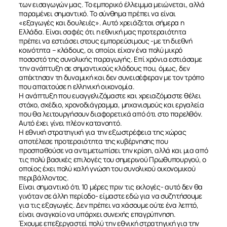
των εισαγωγών μας. Το εμπορικό έλλειμμα μειώνεται, αλλά
παραμένει σημαντικό. Το σύνθημα πρέπει να είναι
«εξαγωγές και δουλειές». Αυτό χρειάζεται σήμερα η
Ελλάδα. Είναι σαφές ότι η εθνική μας προτεραιότητα
πρέπει να εστιάσει στους εμπορεύσιμους -με τη διεθνή
κοινότητα – κλάδους, οι οποίοι είχαν ένα πολύ μικρό
ποσοστό της συνολικής παραγωγής. Επί χρόνια εστιάσαμε
την ανάπτυξη σε σημαντικούς κλάδους που, όμως, δεν
απέκτησαν τη δυναμική και δεν συνεισέφεραν με τον τρόπο
που απαιτούσε η ελληνική οικονομία.
Η ανάπτυξη που ευαγγελιζόμαστε και χρειαζόμαστε θέλει
στόχο, σχέδιο, χρονοδιάγραμμα, μηχανισμούς και εργαλεία
που θα λειτουργήσουν διαφορετικά από ότι στο παρελθόν.
Αυτό έχει γίνει πλέον κατανοητό.
Η εθνική στρατηγική για την εξωστρέφεια της χώρας
αποτέλεσε προτεραιότητα της κυβέρνησης που
προσπαθούσε να αντιμετωπίσει την κρίση, αλλά και μια από
τις πολύ βασικές επιλογές του σημερινού Πρωθυπουργού, ο
οποίος έχει πολύ καλή γνώση του συνολικού οικονομικού
περιβάλλοντος.
Είναι σημαντικό ότι 10 μέρες πριν τις εκλογές- αυτό δεν θα
γινόταν σε άλλη περίοδο- είμαστε εδώ για να συζητήσουμε
για τις εξαγωγές. Δεν πρέπει να χάσουμε ούτε ένα λεπτό,
είναι αναγκαίο να υπάρχει συνεχής επαγρύπνηση.
Έχουμε επεξεργαστεί πολύ την εθνική στρατηγική για την