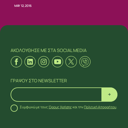
MAY 12, 2016
ΑΚΟΛΟΥΘΗΣΕ ΜΕ
ΣΤΑ SOCIAL MEDIA
ΓΡΑΨΟΥ
ΣΤΟ NEWSLETTER
Συμφωνώ με τους
Όρους Χρήσης
και την
Πολιτική Απορρήτου
.
ΑΚΟΛΟΥΘΗΣΕ ΜΕ
ΣΤΑ SOCIAL MEDIA