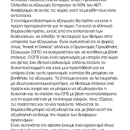
Ολλανδία οι εξαγωγές ξεπερνούν το 50% του ΑΕΠ.
Αναφέρομαι σε αυτές τις χώρες γιατί τα μεγέθη τους είναι
αντίστοιχα.
Στο επόμενο διάστημα οι εξαγωγές θα πρέπει να είναι η
πρώτη προτεραιότητα για τη χώρα. Για αυτό το ελληνικό
δημόσιο θα πρέπει, εκτός από την απλοποίηση των
διαδικασιών, να αλλάξει τη λειτουργία των θεσμών στην
υπηρεσία των εξαγωγέων. Είναι ουσιαστικό ότι οι φορείς
όπως “Invest in Greece” αλλά και ο Οργανισμός Προώθησης
Εξαγωγών (ΟΠΕ) να συνεργαστούν και να κινηθούν με βάση
στόχους. Ο ΟΠΕ είναι ένας οργανισμός με ιστορία στο χώρο
και φέτος έχει θετικό ισολογισμό, αλλά αυτό είναι το
διοικητικό κομμάτι και είναι μια προϋπόθεση για να
υπάρχει ένας υγιής οργανισμός ο οποίος θα μπορέσει να
βοηθήσει τις εξαγωγές. Το ζητούμενο είναι να λειτουργήσει
με ιδιωτικοοικονομικά κριτήρια, να θέσουμε στόχους ανά
προϊόν και αγορά και να μπορούν να αξιολογούνται η
διοίκηση και τα στελέχη του ΟΠΕ με βάση τα αποτελέσματα
για τη χώρα σχετικά με το άνοιγμα αγορών, τους τζίρους,
τις ποσότητες και τα νέα προϊόντα. Μόνο έτσι το
δημόσιο θα μπορεί να αξιολογείται και με βάση αυτή την
αξιολόγηση να δούμε την πορεία των διάφορων
οργανισμών.
Είναι αυτονόητο ότι εφόσον έχουμε έναν οργανισμό όπως