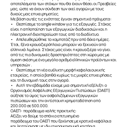
αποτελέσματα των στόχων που θα έχουν θέσει οι Πρεσβείες
μας, ώστε να έχουν σύνδεση των εκεί αγορών με τους
δικούς μας επιχειρηματίες.
Με βάση αυτές τις ενότητες έγιναν σημαντικά πράγματα:
• Θεσπίσαμε το single window για τις εξαγωγές. Στόχος
είναι η απλοποίηση των εξαγωγικών διαδικασιών και η
ηλεκτρονική διεκπεραίωση τους από το διαδίκτυο.
• Απελευθερώθηκε το καμποτάζ πριν από δέκα ημέρες.
Έτσι, ξένα κρουαζιερόπλοια μπορούν να ξεκινούν από
ελληνικά λιμάνια. Στόχος μας είναι η κρουαζιέρα να γίνει
από τις πιο δυναμικές δραστηριότητες στη χώρα μας με
άμεση σχέση με ένα μεγάλο αριθμό ελληνικών προϊόντων και
υπηρεσιών .
• Θεσπίσαμε τη νέα ευέλικτη μορφή κεφαλαιουχικής
εταιρείας, η οποία βοηθά κυρίως τις μικρές επιχειρήσεις
και τη δυναμική τους στην αγορά.
• Αυτή την εβδομάδα είχαμε μια σημαντική εξέλιξη: ο
Οργανισμός Ασφάλισης Εξαγωγικών Πιστώσεων (ΟΑΕΠ)
αύξησε το ύψος των ασφαλιζόμενων εξαγωγικών
πιστώσεων και την αντίστοιχη χρηματοδότηση από
200.000 σε 500.000.
ΣΧΕΤΙΚΑ
ΟΑΕΠ- παράδειγμα καλής πρακτικής:
Αξίζει να δούμε το σπάνιο επιτυχημένο
παράδειγμα του ΟΑΕΠ που ξεκίνησε με κρατικά κεφάλαια
και λειτούργησε με ιδιωτικοοικονομικά κριτήρια,