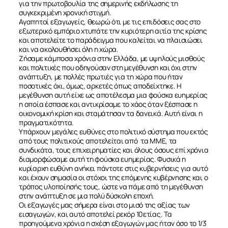
για την πρωτοβουλία της σημερινής εκδήλωσης τη
συγκεκριμένη χρονική στιγμή.
Αγαπητοί εξαγωγείς, θεωρώ ότι με τις επιδόσεις σας στο
εξωτερικό εμπόριο χτυπάτε την κυριότερη αιτία της κρίσης
και αποτελείτε το παράδειγμα που καλείται να πλαισιώσει
και να ακολουθήσει όλη η χώρα.
Ζήσαμε κάμποσα χρόνια στην Ελλάδα, με υψηλούς μισθούς
και πολιτικές που οδηγούσαν στη μεγέθυνση και όχι στην
ανάπτυξη, με πολλές πρωτιές για τη χώρα που ήταν
ποσοτικές όχι, όμως, αρκετές όπως αποδείχτηκε. Η
μεγέθυνση αυτή είχε ως αποτέλεσμα μια φούσκα ευημερίας
η οποία έσπασε και αντικρίσαμε το χάος όταν ξέσπασε η
οικονομική κρίση και σταμάτησαν τα δανεικά. Αυτή είναι η
πραγματικότητα.
Υπάρχουν μεγάλες ευθύνες στο πολιτικό σύστημα που εκτός
από τους πολιτικούς αποτελείται από τα ΜΜΕ, τα
συνδικάτα, τους επιχειρηματίες και όλους όσους επί χρόνια
διαμορφώσαμε αυτή τη φούσκα ευημερίας. Φυσικά η
κυρίαρχη ευθύνη ανήκει πάντοτε στις κυβερνήσεις για αυτό
και έχουν σημασία οι στόχοι της επόμενης κυβέρνησης και ο
τρόπος υλοποίησής τους, ώστε να πάμε από τη μεγέθυνση
στην ανάπτυξη σε μια πολύ δύσκολη εποχή.
Οι εξαγωγές μας σήμερα είναι στο μισό της αξίας των
εισαγωγών, και αυτό αποτελεί ρεκόρ 10ετίας. Τα
προηγούμενα χρόνια η σχέση εξαγωγών μας ήταν όσο το 1/3