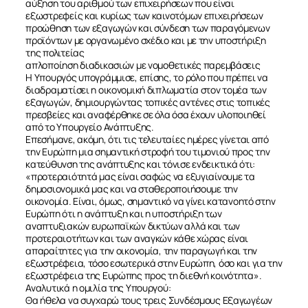
αύξηση του αριθμού των επιχειρήσεων που είναι
εξωστρεφείς και κυρίως των καινοτόμων επιχειρήσεων
προώθηση των εξαγωγών και σύνδεση των παραγόμενων
προϊόντων με οργανωμένο σχέδιο και με την υποστήριξη
της πολιτείας
απλοποίηση διαδικασιών με νομοθετικές παρεμβάσεις
Η Υπουργός υπογράμμισε, επίσης, το ρόλο που πρέπει να
διαδραματίσει η οικονομική διπλωματία στον τομέα των
εξαγωγών, δημιουργώντας τοπικές αντένες στις τοπικές
πρεσβείες και αναφέρθηκε σε όλα όσα έχουν υλοποιηθεί
από το Υπουργείο Ανάπτυξης.
Επεσήμανε, ακόμη, ότι τις τελευταίες ημέρες γίνεται από
την Ευρώπη μια σημαντική στροφή του τιμονιού προς την
κατεύθυνση της ανάπτυξης και τόνισε ενδεικτικά ότι:
«προτεραιότητά μας είναι σαφώς να εξυγιαίνουμε τα
δημοσιονομικά μας και να σταθεροποιήσουμε την
οικονομία. Είναι, όμως, σημαντικό να γίνει κατανοητό στην
Ευρώπη ότι η ανάπτυξη και η υποστήριξη των
αναπτυξιακών ευρωπαϊκών δικτύων αλλά και των
προτεραιοτήτων και των αναγκών κάθε χώρας είναι
απαραίτητες για την οικονομία, την παραγωγή και την
εξωστρέφεια, τόσο εσωτερικά στην Ευρώπη, όσο και για την
εξωστρέφεια της Ευρώπης προς τη διεθνή κοινότητα».
Αναλυτικά η ομιλία της Υπουργού:
Θα ήθελα να συγχαρώ τους τρεις Συνδέσμους Εξαγωγέων