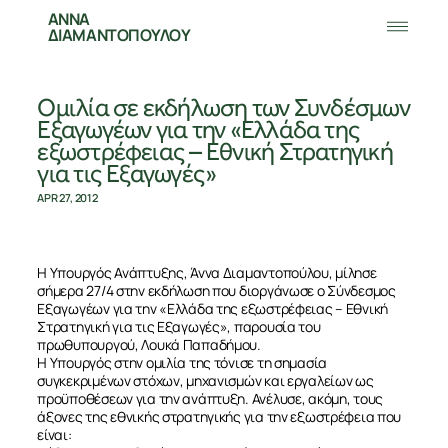
ΑΝΝΑ
ΔΙΑΜΑΝΤΟΠΟΥΛΟΥ
Ομιλία σε εκδήλωση των Συνδέσμων
Εξαγωγέων για την «Ελλάδα της
εξωστρέφειας – Εθνική Στρατηγική
για τις Εξαγωγές»
APR 27, 2012
Η Υπουργός Ανάπτυξης, Άννα Διαμαντοπούλου, μίλησε
σήμερα 27/4 στην εκδήλωση που διοργάνωσε ο Σύνδεσμος
Εξαγωγέων για την «Ελλάδα της εξωστρέφειας – Εθνική
Στρατηγική για τις Εξαγωγές», παρουσία του
πρωθυπουργού, Λουκά Παπαδήμου.
Η Υπουργός στην ομιλία της τόνισε τη σημασία
συγκεκριμένων στόχων, μηχανισμών και εργαλείων ως
προϋποθέσεων για την ανάπτυξη. Ανέλυσε, ακόμη, τους
άξονες της εθνικής στρατηγικής για την εξωστρέφεια που
είναι: