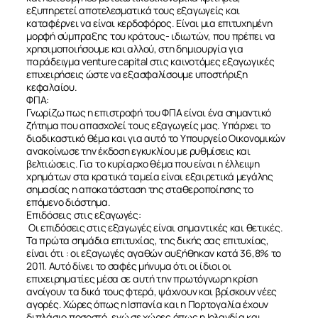
ΝΕΑ
εξυπηρετεί αποτελεσματικά τους εξαγωγείς και
καταφέρνει να είναι κερδοφόρος. Είναι μια επιτυχημένη
ΕΠΙΚΟΙΝΩΝΙΑ
μορφή σύμπραξης του κράτους- ιδιωτών, που πρέπει να
χρησιμοποιήσουμε και αλλού, στη δημιουργία για
παράδειγμα venture capital στις καινοτόμες εξαγωγικές
επιχειρήσεις ώστε να εξασφαλίσουμε υποστήριξη
κεφαλαίου.
ΦΠΑ:
Γνωρίζω πως η επιστροφή του ΦΠΑ είναι ένα σημαντικό
ζήτημα που απασχολεί τους εξαγωγείς μας. Υπάρχει το
διαδικαστικό θέμα και για αυτό το Υπουργείο Οικονομικών
ανακοίνωσε την έκδοση εγκυκλίου με ρυθμίσεις και
βελτιώσεις. Για το κυρίαρχο θέμα που είναι η έλλειψη
χρημάτων στα κρατικά ταμεία είναι εξαιρετικά μεγάλης
σημασίας η αποκατάσταση της σταθεροποίησης το
επόμενο διάστημα.
Επιδόσεις στις εξαγωγές:
Οι επιδόσεις στις εξαγωγές είναι σημαντικές και θετικές.
Τα πρώτα σημάδια επιτυχίας, της δικής σας επιτυχίας,
είναι ότι : οι εξαγωγές αγαθών αυξήθηκαν κατά 36,8% το
2011. Αυτό δίνει το σαφές μήνυμα ότι οι ίδιοι οι
επιχειρηματίες μέσα σε αυτή την πρωτόγνωρη κρίση
ανοίγουν τα δικά τους φτερά, ψάχνουν και βρίσκουν νέες
αγορές. Χώρες όπως η Ισπανία και η Πορτογαλία έχουν
διπλάσιο ποσοστό, ενώ σε χώρες όπως η Ιρλανδία και