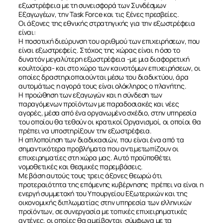
εξωστρέφεια με τη συνεισφορά των Συνδέσμων
Εξαγωγέων, την Task Force και τις ξένες πρεσβείες.
Οι άξονες της εθνικής στρατηγικής για την εξωστρέφεια
είναι:
Η ποσοτική διεύρυνση του αριθμού των επιχειρήσεων, που
είναι εξωστρεφείς. Στόχος της χώρας είναι η όσο το
δυνατόν μεγαλύτερη εξωστρέφεια -με μια διαφορετική
κουλτούρα- και στο χώρο των καινοτόμων επιχειρήσεων, οι
οποίες δραστηριοποιούνται μέσω του διαδικτύου, άρα
αυτομάτως η αγορά τους είναι ολόκληρος ο πλανήτης.
Η προώθηση των εξαγωγών και η σύνδεση των
παραγόμενων προϊόντων με παραδοσιακές και νέες
αγορές, μέσα από ένα οργανωμένο σχέδιο, στην υπηρεσία
του οποίου θα τεθούν οι κρατικοί Οργανισμοί, οι οποίοι θα
πρέπει να υποστηρίξουν την εξωστρέφεια.
Η απλοποίηση των διαδικασιών, που είναι ένα από τα
σημαντικότερα προβλήματα που αντιμετωπίζουν οι
επιχειρηματίες στη χώρα μας. Αυτό προϋποθέτει
νομοθετικές και θεσμικές παρεμβάσεις.
Με βάση αυτούς τους τρεις άξονες θεωρώ ότι
προτεραιότητα της επόμενης κυβέρνησης πρέπει να είναι η
ενεργή συμμετοχή του Υπουργείου Εξωτερικών και της
οικονομικής διπλωματίας στην υπηρεσία των ελληνικών
προϊόντων, σε συνεργασία με τοπικές επιχειρηματικές
αντένες, οι οποίες θα αμείβονται σύμφωνα με τα