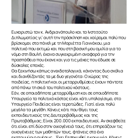
Ευχαριστώ τον κ. Ανδριανόπουλο και το Ινστιτούτο
Διπλωματίας γι’ αυτή την πρόσκληση και χαίρομαι πολύ που
βρίσκομαι στο πάνελ με τη Μαριέττα Γιαννάκου, μια
πολιτικό που εκτιμώ και που στη βασική μου ομιλία για το
νόμο στη Βουλή, έκανα συγκεκριμένη αναφορά για την
προσπάθεια που έκανε και για τις μάχες που έδωσε σε
δύσκολες εποχές.
Θα ξεκινήσω κάπως ανεκδοτολογικά, κάνοντας δυο σχόλια
και διανθίζοντάς τα με δυο γεγονότα: Ο χώρος της
παιδείας, η πολιτική και οι μεταρρυθμίσεις έχουν πάντοτε
από πάνω τη σκιά του πολιτικού κόστους.
Εάν, σε οποιαδήποτε μεταρρύθμιση και σε οποιοδήποτε
Υπουργείο το πολιτικό κόστος είναι κάτι υπολογίσιμο, στο
Υπουργείο Παιδείας είναι τερατώδες. Γιατί είναι πολύ
μεγάλα τα μεγέθη. Κάνεις κάτι που θίγει τους
εκπαιδευτικούς της Δευτεροβάθμιας και της
Πρωτοβάθμιας; Είναι 200.000 εκπαιδευτικοί. Αν σκεφθείτε
ότι είναι επί δύο στην οικογένειά τους, ότι επηρεάζουν τις
οικογένειες των μαθητών τους, φτάνεις στο ένα
εκατομμύριο αμέσως… Έχει ξεσηκωθεί η κοινωνία. Κάνεις