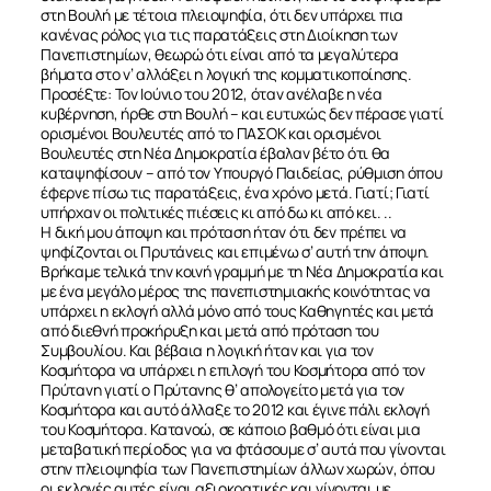
στη Βουλή με τέτοια πλειοψηφία, ότι δεν υπάρχει πια
κανένας ρόλος για τις παρατάξεις στη Διοίκηση των
Πανεπιστημίων, θεωρώ ότι είναι από τα μεγαλύτερα
βήματα στο ν’ αλλάξει η λογική της κομματικοποίησης.
Προσέξτε: Τον Ιούνιο του 2012, όταν ανέλαβε η νέα
κυβέρνηση, ήρθε στη Βουλή – και ευτυχώς δεν πέρασε γιατί
ορισμένοι Βουλευτές από το ΠΑΣΟΚ και ορισμένοι
Βουλευτές στη Νέα Δημοκρατία έβαλαν βέτο ότι θα
καταψηφίσουν – από τον Υπουργό Παιδείας, ρύθμιση όπου
έφερνε πίσω τις παρατάξεις, ένα χρόνο μετά. Γιατί; Γιατί
υπήρχαν οι πολιτικές πιέσεις κι από δω κι από κει. ..
Η δική μου άποψη και πρόταση ήταν ότι δεν πρέπει να
ψηφίζονται οι Πρυτάνεις και επιμένω σ’ αυτή την άποψη.
Βρήκαμε τελικά την κοινή γραμμή με τη Νέα Δημοκρατία και
με ένα μεγάλο μέρος της πανεπιστημιακής κοινότητας να
υπάρχει η εκλογή αλλά μόνο από τους Καθηγητές και μετά
από διεθνή προκήρυξη και μετά από πρόταση του
Συμβουλίου. Και βέβαια η λογική ήταν και για τον
Κοσμήτορα να υπάρχει η επιλογή του Κοσμήτορα από τον
Πρύτανη γιατί ο Πρύτανης θ’ απολογείτο μετά για τον
Κοσμήτορα και αυτό άλλαξε το 2012 και έγινε πάλι εκλογή
του Κοσμήτορα. Κατανοώ, σε κάποιο βαθμό ότι είναι μια
μεταβατική περίοδος για να φτάσουμε σ’ αυτά που γίνονται
στην πλειοψηφία των Πανεπιστημίων άλλων χωρών, όπου
οι εκλογές αυτές είναι αξιοκρατικές και γίνονται με