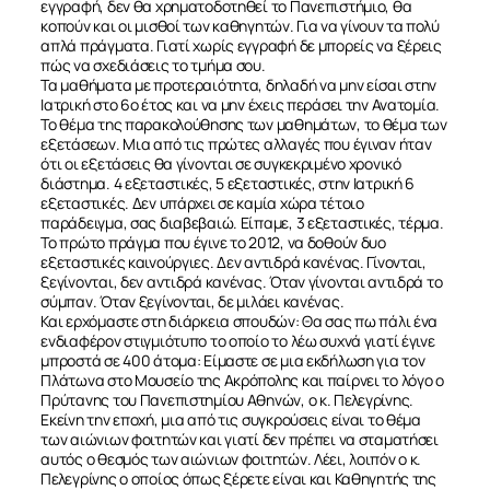
εγγραφή, δεν θα χρηματοδοτηθεί το Πανεπιστήμιο, θα
κοπούν και οι μισθοί των καθηγητών. Για να γίνουν τα πολύ
απλά πράγματα. Γιατί χωρίς εγγραφή δε μπορείς να ξέρεις
πώς να σχεδιάσεις το τμήμα σου.
Τα μαθήματα με προτεραιότητα, δηλαδή να μην είσαι στην
Ιατρική στο 6ο έτος και να μην έχεις περάσει την Ανατομία.
Το θέμα της παρακολούθησης των μαθημάτων, το θέμα των
εξετάσεων. Μια από τις πρώτες αλλαγές που έγιναν ήταν
ότι οι εξετάσεις θα γίνονται σε συγκεκριμένο χρονικό
διάστημα. 4 εξεταστικές, 5 εξεταστικές, στην Ιατρική 6
εξεταστικές. Δεν υπάρχει σε καμία χώρα τέτοιο
παράδειγμα, σας διαβεβαιώ. Είπαμε, 3 εξεταστικές, τέρμα.
Το πρώτο πράγμα που έγινε το 2012, να δοθούν δυο
εξεταστικές καινούργιες. Δεν αντιδρά κανένας. Γίνονται,
ξεγίνονται, δεν αντιδρά κανένας. Όταν γίνονται αντιδρά το
σύμπαν. Όταν ξεγίνονται, δε μιλάει κανένας.
Και ερχόμαστε στη διάρκεια σπουδών: Θα σας πω πάλι ένα
ενδιαφέρον στιγμιότυπο το οποίο το λέω συχνά γιατί έγινε
μπροστά σε 400 άτομα: Είμαστε σε μια εκδήλωση για τον
Πλάτωνα στο Μουσείο της Ακρόπολης και παίρνει το λόγο ο
Πρύτανης του Πανεπιστημίου Αθηνών, ο κ. Πελεγρίνης.
Εκείνη την εποχή, μια από τις συγκρούσεις είναι το θέμα
των αιώνιων φοιτητών και γιατί δεν πρέπει να σταματήσει
αυτός ο θεσμός των αιώνιων φοιτητών. Λέει, λοιπόν ο κ.
Πελεγρίνης ο οποίος όπως ξέρετε είναι και Καθηγητής της