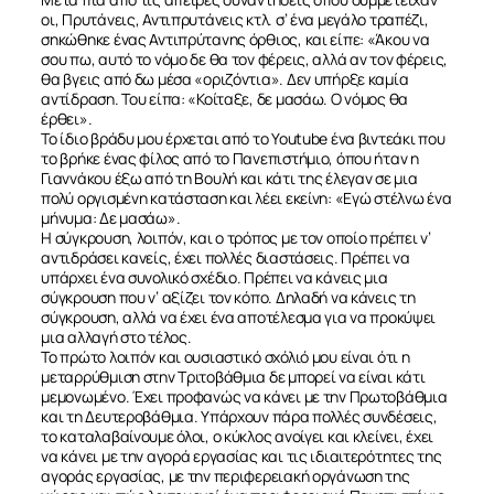
οι, Πρυτάνεις, Αντιπρυτάνεις κτλ. σ’ ένα μεγάλο τραπέζι,
σηκώθηκε ένας Αντιπρύτανης όρθιος, και είπε: «Άκου να
σου πω, αυτό το νόμο δε θα τον φέρεις, αλλά αν τον φέρεις,
θα βγεις από δω μέσα «οριζόντια». Δεν υπήρξε καμία
αντίδραση. Του είπα: «Κοίταξε, δε μασάω. Ο νόμος θα
έρθει».
Το ίδιο βράδυ μου έρχεται από το Youtube ένα βιντεάκι που
το βρήκε ένας φίλος από το Πανεπιστήμιο, όπου ήταν η
Γιαννάκου έξω από τη Βουλή και κάτι της έλεγαν σε μια
πολύ οργισμένη κατάσταση και λέει εκείνη: «Εγώ στέλνω ένα
μήνυμα: Δε μασάω».
Η σύγκρουση, λοιπόν, και ο τρόπος με τον οποίο πρέπει ν’
αντιδράσει κανείς, έχει πολλές διαστάσεις. Πρέπει να
υπάρχει ένα συνολικό σχέδιο. Πρέπει να κάνεις μια
σύγκρουση που ν’ αξίζει τον κόπο. Δηλαδή να κάνεις τη
σύγκρουση, αλλά να έχει ένα αποτέλεσμα για να προκύψει
μια αλλαγή στο τέλος.
Το πρώτο λοιπόν και ουσιαστικό σχόλιό μου είναι ότι η
μεταρρύθμιση στην Τριτοβάθμια δε μπορεί να είναι κάτι
μεμονωμένο. Έχει προφανώς να κάνει με την Πρωτοβάθμια
και τη Δευτεροβάθμια. Υπάρχουν πάρα πολλές συνδέσεις,
το καταλαβαίνουμε όλοι, ο κύκλος ανοίγει και κλείνει, έχει
να κάνει με την αγορά εργασίας και τις ιδιαιτερότητες της
αγοράς εργασίας, με την περιφερειακή οργάνωση της