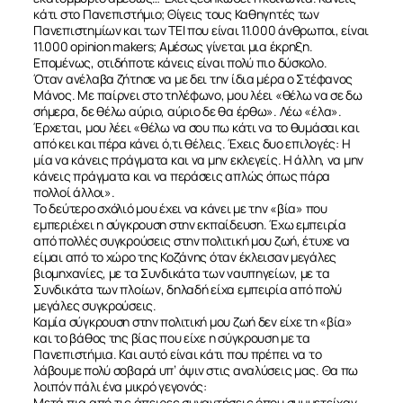
κάτι στο Πανεπιστήμιο; Θίγεις τους Καθηγητές των
Πανεπιστημίων και των ΤΕΙ που είναι 11.000 άνθρωποι, είναι
11.000 opinion makers; Αμέσως γίνεται μια έκρηξη.
Επομένως, οτιδήποτε κάνεις είναι πολύ πιο δύσκολο.
Όταν ανέλαβα ζήτησε να με δει την ίδια μέρα ο Στέφανος
Μάνος. Με παίρνει στο τηλέφωνο, μου λέει «θέλω να σε δω
σήμερα, δε θέλω αύριο, αύριο δε θα έρθω». Λέω «έλα».
Έρχεται, μου λέει «θέλω να σου πω κάτι να το θυμάσαι και
από κει και πέρα κάνει ό,τι θέλεις. Έχεις δυο επιλογές: Η
μία να κάνεις πράγματα και να μην εκλεγείς. Η άλλη, να μην
κάνεις πράγματα και να περάσεις απλώς όπως πάρα
πολλοί άλλοι».
Το δεύτερο σχόλιό μου έχει να κάνει με την «βία» που
εμπεριέχει η σύγκρουση στην εκπαίδευση. Έχω εμπειρία
από πολλές συγκρούσεις στην πολιτική μου ζωή, έτυχε να
είμαι από το χώρο της Κοζάνης όταν έκλεισαν μεγάλες
βιομηχανίες, με τα Συνδικάτα των ναυπηγείων, με τα
Συνδικάτα των πλοίων, δηλαδή είχα εμπειρία από πολύ
μεγάλες συγκρούσεις.
Καμία σύγκρουση στην πολιτική μου ζωή δεν είχε τη «βία»
και το βάθος της βίας που είχε η σύγκρουση με τα
Πανεπιστήμια. Και αυτό είναι κάτι που πρέπει να το
λάβουμε πολύ σοβαρά υπ’ όψιν στις αναλύσεις μας. Θα πω
λοιπόν πάλι ένα μικρό γεγονός:
Μετά πια από τις άπειρες συναντήσεις όπου συμμετείχαν