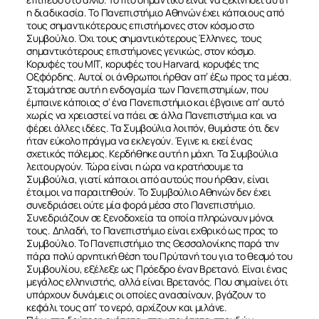
η διαδικασία. Το Πανεπιστήμιο Αθηνών έχει κάποιους από
τους σημαντικότερους επιστήμονες στον κόσμο στο
Συμβούλιο. Όχι τους σημαντικότερους Έλληνες, τους
σημαντικότερους επιστήμονες γενικώς, στον κόσμο.
Κορυφές του ΜΙΤ, κορυφές του Harvard, κορυφές της
Οξφόρδης. Αυτοί οι άνθρωποι ήρθαν απ’ έξω προς τα μέσα.
Σταμάτησε αυτή η ενδογαμία των Πανεπιστημίων, που
έμπαινε κάποιος σ’ ένα Πανεπιστήμιο και έβγαινε απ’ αυτό
χωρίς να χρειαστεί να πάει σε άλλα Πανεπιστήμια και να
φέρει άλλες ιδέες. Τα Συμβούλια λοιπόν, θυμάστε ότι δεν
ήταν εύκολο πράγμα να εκλεγούν. Έγινε κι εκεί ένας
σχετικός πόλεμος. Κερδήθηκε αυτή η μάχη. Τα Συμβούλια
λειτουργούν. Τώρα είναι η ώρα να κρατήσουμε τα
Συμβούλια, γιατί κάποιοι από αυτούς που ήρθαν, είναι
έτοιμοι να παραιτηθούν. Το Συμβούλιο Αθηνών δεν έχει
συνεδριάσει ούτε μία φορά μέσα στο Πανεπιστήμιο.
Συνεδριάζουν σε ξενοδοχεία τα οποία πληρώνουν μόνοι
τους. Δηλαδή, το Πανεπιστήμιο είναι εχθρικό ως προς το
Συμβούλιο. Το Πανεπιστήμιο της Θεσσαλονίκης παρά την
πάρα πολύ αρνητική θέση του Πρύτανή του για το θεσμό του
Συμβουλίου, εξέλεξε ως Πρόεδρο έναν Βρετανό. Είναι ένας
μεγάλος ελληνιστής, αλλά είναι Βρετανός. Που σημαίνει ότι
υπάρχουν δυνάμεις οι οποίες ανασαίνουν, βγάζουν το
κεφάλι τους απ’ το νερό, αρχίζουν και μιλάνε.