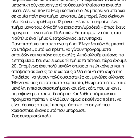
μετωπική σύγκρουση γιατί το θεσμικό πλαίσιο τα έχει όλα
μέσα. Λέει λοιπόν το θεσμικό πλαίσιο: Δε μπορεί να υπάρχει
σε καμία πόλη ένα τμήμα μόνο του. Δε μπορεί. Άρα κλείνουν
όλα. Κι έδινε προθεσμία 12 μήνες. Ξέρετε τι σημαίνει ένα
τμήμα μόνο του; δηλαδή να έχεις στη Λιβαδειά – όπως έχεις
πράγματι – ένα τμήμα Πολιτικών Επιστημών, να έχεις στο
Ναύπλιο ένα Τμήμα Θεατρολογίας. Δεν υπάρχει
Πανεπιστήμιο, υπάρχει ένα τμήμα. Έλεγε λοιπόν: Δε μπορεί
να υπάρχει, αυτά θα πρέπει να γίνουν προγράμματα
σπουδών και να πάνε στις σχολές. Αυτό άλλαξε αμέσως, το
Σεπτέμβριο. Και ενώ είχαμε 18 τμήματα τέτοια, τώρα έχουμε
20. Επομένως έχει πολύ μεγάλη σημασία η ειλικρίνεια και η
απόφαση σε όλους τους χώρους αλλά ειδικά στο χώρο της
Παιδείας, να γίνουν πολύ ουσιαστικές και μεγάλες αλλαγές.
Ήθελα να σας πω ότι αυτή ή εμπειρία, θεωρώ ότι ήταν η πιο
μεγάλη, η πιο ουσιαστική μάχη και είναι κάτι που με κάνει
περήφανη με τη συνείδησή μου. Και λάθη υπάρχουν και
πράγματα πρέπει ν’ αλλάξουν, όμως ο καθένας πρέπει να
είναι ήσυχος ότι εκεί που χρειάστηκε, τη στιγμή που
χρειάστηκε, έκανε αυτό που μπορούσε.
Σας ευχαριστώ πολύ.