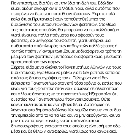
Πανεπιστήμιο, διαλύει και την ίδια τη ζωή του. Εδώ δεν
είμαι ακόμη σίγουρη αν θ’ αλλάξει ή όχι, αλλά αυτό πια που
περιμένω να δω είναι ποιοι θ’ αντιδράσουν. Ξέρετε πολύ
καλά ότι οι Πρυτάνεις έχουν τοποθετηθεί υπέρ της
διαιώνισης του μέτρου των αιωνίων φοιτητών. Στο θέμα
της ποιότητας σπουδών, θα μπορούσα να πω πολλά ακόμη
γιατί είναι και πολλά πράγματα που αφορούν τους
φοιτητές, ο Συνήγορος του Φοιτητή, γιατί υπάρχει μια
αυθαιρεσία από πλευράς των καθηγητών πολλές φορές ή
το πώς πρέπει ν’ αντιμετωπίζουμε με διαφορετικό τρόπο τη
μέριμνα των φοιτητών, με πόρους διαφορετικούς, με σωστή
χρησιμοποίηση των πόρων.
Ξέρετε, είδαμε να κλείνει το Πανεπιστήμιο Αθηνών για τους
διοικητικούς. Εγώ θέλω να μάθω γιατί δεν ρώτησε κάποιος
από τους δημοσιογράφους τον κ. Πελεγρίνη γιατί δεν
έκλεισε το Πανεπιστήμιο όταν επί τόσα χρόνια οι εστίες που
είναι για τους φοιτητές ήταν νοικιασμένες σε αλλοδαπούς
και άλλους άσχετους με το πανεπιστήμιο; Ήξεραν όλοι ότι
οι εστίες του Πανεπιστημίου ήταν νοικιασμένες. Ούτε
κανείς έκλεισε ούτε κανείς έβαλε θέμα. Αυτά όμως δε
λέγονται στο δημόσιο διάλογο. Και νομίζω έχουμε και οι δυο
την εμπειρία από το να τα λες και να μην ακούγονται και να
μην τ’ αναπαράγει κανείς, εκτός από ελάχιστους
δημοσιογράφους, ένας από τους οποίους είναι σήμερα εδώ
μέσα και δε θέλω ν’ αναφερθώ, γιατί ίσως του κάνω κακό.