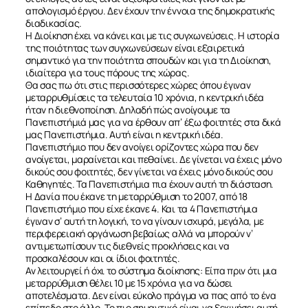
απολογισμό έργου. Δεν έχουν την έννοια της δημοκρατικής
διαδικασίας.
Η Διοίκηση έχει να κάνει και με τις συγχωνεύσεις. Η ιστορία
της ποιότητας των συγχωνεύσεων είναι εξαιρετικά
σημαντικό για την ποιότητα σπουδών και για τη Διοίκηση,
ιδιαίτερα για τους πόρους της χώρας.
Θα σας πω ότι στις περισσότερες χώρες όπου έγιναν
μεταρρυθμίσεις τα τελευταία 10 χρόνια, η κεντρική ιδέα
ήταν η διεθνοποίηση. Δηλαδή πώς ανοίγουμε τα
Πανεπιστήμιά μας για να έρθουν απ’ έξω φοιτητές στα δικά
μας Πανεπιστήμια. Αυτή είναι η κεντρική ιδέα.
Πανεπιστήμιο που δεν ανοίγει ορίζοντες χώρα που δεν
ανοίγεται, μαραίνεται και πεθαίνει. Δε γίνεται να έχεις μόνο
δικούς σου φοιτητές, δεν γίνεται να έχεις μόνο δικούς σου
ΣΧΕΤΙΚΑ
Καθηγητές. Τα Πανεπιστήμια πια έχουν αυτή τη διάσταση.
Η Δανία που έκανε τη μεταρρύθμιση το 2007, από 18
Πανεπιστήμιο που είχε έκανε 4. Και τα 4 Πανεπιστήμια
ΝΕΑ
έγιναν σ’ αυτή τη λογική, το να γίνουν ισχυρά, μεγάλα, με
περιφερειακή οργάνωση βεβαίως αλλά να μπορούν ν’
αντιμετωπίσουν τις διεθνείς προκλήσεις και να
ΕΠΙΚΟΙΝΩΝΙΑ
προσκαλέσουν και οι ίδιοι φοιτητές.
Αν λειτουργεί ή όχι το σύστημα διοίκησης: Είπα πριν ότι μια
μεταρρύθμιση θέλει 10 με 15 χρόνια για να δώσει
αποτελέσματα. Δεν είναι εύκολο πράγμα να πας από το ένα
επίπεδο στο άλλο. Το πιο σημαντικό είναι να ξεκινήσει αυτή