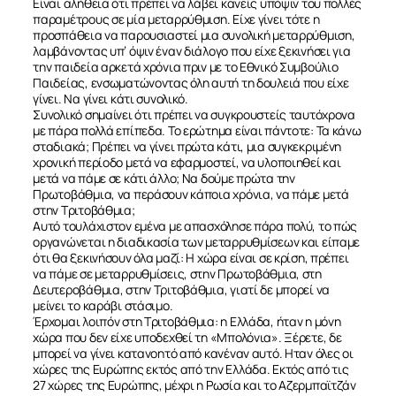
Είναι αλήθεια ότι πρέπει να λάβει κανείς υπόψιν του πολλές
παραμέτρους σε μία μεταρρύθμιση. Είχε γίνει τότε η
προσπάθεια να παρουσιαστεί μια συνολική μεταρρύθμιση,
λαμβάνοντας υπ’ όψιν έναν διάλογο που είχε ξεκινήσει για
την παιδεία αρκετά χρόνια πριν με το Εθνικό Συμβούλιο
Παιδείας, ενσωματώνοντας όλη αυτή τη δουλειά που είχε
γίνει. Να γίνει κάτι συνολικό.
Συνολικό σημαίνει ότι πρέπει να συγκρουστείς ταυτόχρονα
με πάρα πολλά επίπεδα. Το ερώτημα είναι πάντοτε: Τα κάνω
σταδιακά; Πρέπει να γίνει πρώτα κάτι, μια συγκεκριμένη
χρονική περίοδο μετά να εφαρμοστεί, να υλοποιηθεί και
μετά να πάμε σε κάτι άλλο; Να δούμε πρώτα την
Πρωτοβάθμια, να περάσουν κάποια χρόνια, να πάμε μετά
στην Τριτοβάθμια;
Αυτό τουλάχιστον εμένα με απασχόλησε πάρα πολύ, το πώς
οργανώνεται η διαδικασία των μεταρρυθμίσεων και είπαμε
ότι θα ξεκινήσουν όλα μαζί: Η χώρα είναι σε κρίση, πρέπει
να πάμε σε μεταρρυθμίσεις, στην Πρωτοβάθμια, στη
Δευτεροβάθμια, στην Τριτοβάθμια, γιατί δε μπορεί να
μείνει το καράβι στάσιμο.
Έρχομαι λοιπόν στη Τριτοβάθμια: η Ελλάδα, ήταν η μόνη
χώρα που δεν είχε υποδεχθεί τη «Μπολόνια». Ξέρετε, δε
μπορεί να γίνει κατανοητό από κανέναν αυτό. Ηταν όλες οι
χώρες της Ευρώπης εκτός από την Ελλάδα. Εκτός από τις
27 χώρες της Ευρώπης, μέχρι η Ρωσία και το Αζερμπαϊτζάν