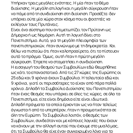
Υπήρχαν τρεις μεγάλες ενότητες. Η μία ήταν το θέμα
διοίκησης. Η μεγάλη επιλογή και η μεγάλη σύγκρουση ήταν
να πάμε από τη συνδιοίκηση στη διοίκηση. Προσέξτε: δεν
υπάρχει ούτε μία χώρα στον κόσμο που οι φοιτητές να
εκλέγουν τους Πρυτάνεις.
Είναι ένα σύστημα που αντιμετωπίζει τον Πρύτανη ως
Δήμαρχο ή ως Νομάρχη. Αυτή τη λογική δίνει στο
Πανεπιστήμιο. Αυτό, για τη μεγάλη πλειοψηφία των
πανεπιστημιακών, ήταν συνώνυμο με τη δημοκρατία. Και
θέλω να πιστεύω ότι ήταν καλοπροαίρετο, ότι το πίστευαν
αυτό το πράγμα. Όμως, αυτή ήταν η πρώτη μεγάλη
σύγκρουση. Έπρεπε να σταματήσει η συνδιοίκηση.
Η εισαγωγή του θεσμού των Συμβουλίων εδώ θεωρήθηκε
ως κάτι το επαναστατικό. Από τις 27 χώρες της Ευρώπης οι
25 εδώ και 9 χρόνια έχουν Συμβούλια. Η τελευταία εδώ και
9 χρόνια, γιατί οι περισσότερες το είχαν από πάρα πολλά
χρόνια. Δηλαδή το Συμβούλιο Διοίκησης του Πανεπιστημίου
ήταν ένας θεσμός που υπάρχει σε όλες τις χώρες, σε όλα τα
Πανεπιστήμια, είτε είναι δημόσια είτε είναι ιδιωτικά.
Δηλαδή πράγματα τα οποία έρχονταν ως να ήταν τελείως
άγνωστα ή από το υπερπέραν, ήταν η πραγματικότητα σε
όλη την Ευρώπη. Τα Συμβούλια λοιπόν, ο θεσμός των
Συμβουλίων, συνδεόταν και με κάποιες λογικές που έχουν
να κάνουν με την αλλαγή αυτού που έχουμε στο μυαλό μας,
ότι το Συμβούλιο θα είχε έναν συγκεκριμένο λόγο για το