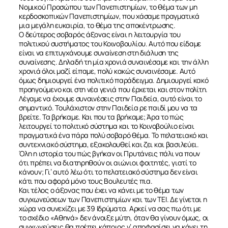
Νομικού Προσώπου των Πανεπιστημίων, το θέμα των μη
κερδοσκοπικών Πανεπιστημίων, που χάσαμε πραγματικά
μια μεγάλη ευκαιρία, το θέμα της αποκέντρωσης.
Ο δεύτερος σοβαρός άξονας είναι η λειτουργία του
πολιτικού συστήματος του Κοινοβουλίου. Αυτό που είδαμε
είναι να επιτυγχάνουμε συναίνεση στη διάλυση της
συναίνεσης. Δηλαδή τη μία χρονιά συναινέσαμε και την άλλη
χρονιά όλοι μαζί είπαμε, πολύ κακώς συναινέσαμε. Αυτό
όμως δημιουργεί ένα πολιτικό παράδειγμα. Δημιουργεί κακό
προηγούμενο και στη νέα γενιά που έρχεται και στον πολίτη.
Λέγαμε να έχουμε συναινέσεις στην Παιδεία, αυτό είναι το
σημαντικό. Τουλάχιστον στην Παιδεία ρε παιδί μου να τα
βρείτε. Τα βρήκαμε. Και που τα βρήκαμε; Άρα το πώς
λειτουργεί το πολιτικό σύστημα και το Κοινοβούλιο είναι
πραγματικά ένα πάρα πολύ σοβαρό θέμα. Το πελατειακό και
συντεχνιακό σύστημα, εξακολουθεί και ζει και βασιλεύει.
Όλη η ιστορία του πώς βγήκαν οι Πρυτάνεις πάλι να πουν
ότι πρέπει να διατηρηθούν οι αιώνιοι φοιτητές, γιατί το
κάνουν; Γι’ αυτό λέω ότι το πελατειακό σύστημα δεν είναι
κάτι που αφορά μόνο τους Βουλευτές πια.
Και τέλος ο άξονας που έχει να κάνει με το θέμα των
συγχωνεύσεων των Πανεπιστημίων και των ΤΕΙ. Δε γίνεται η
χώρα να συνεχίζει με 39 Ιδρύματα. Αρκεί να σας πω ότι με
το σχέδιο «Αθηνά» δεν άνοιξε μύτη, όταν θα γίνουν όμως, οι
συγχωνεύσεις θα πρέπει κάποιος ν’ αποφασίσει να κάνει τη