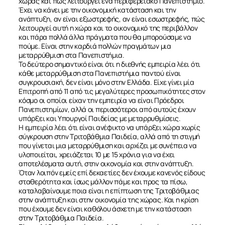
χώρας και πώς λειτουργεί ένα περιφερειακό Πανεπιστήμιο.
Έχει να κάνει με την οικονομική κατάσταση και την
ανάπτυξη, αν είναι εξωστρεφής, αν είναι εσωστρεφής, πώς
λειτουργεί αυτή η χώρα και το οικονομικό της περιβάλλον
και πάρα πολλά άλλα πράγματα που θα μπορούσαμε να
πούμε. Είναι στην καρδιά πολλών πραγμάτων μια
μεταρρύθμιση στα Πανεπιστήμια.
Το δεύτερο σημαντικό είναι ότι η διεθνής εμπειρία λέει ότι
κάθε μεταρρύθμιση στα Πανεπιστήμια παντού είναι
συγκρουσιακή, δεν είναι μόνο στην Ελλάδα. Είχε γίνει μία
Επιτροπή από 11 από τις μεγαλύτερες προσωπικότητες στον
κόσμο οι οποίοι είχαν την εμπειρία να είναι Πρόεδροι
Πανεπιστημίων, αλλά οι περισσότεροι από αυτούς έχουν
υπάρξει και Υπουργοί Παιδείας με μεταρρυθμίσεις.
Η εμπειρία λέει ότι είναι ανέφικτο να υπάρξει χώρα χωρίς
σύγκρουση στην Τριτοβάθμια Παιδεία, αλλά από τη στιγμή
που γίνεται μια μεταρρύθμιση και αρχίζει με συνέπεια να
υλοποιείται, χρειάζεται 10 με 15 χρόνια για να έχει
αποτελέσματα αυτή, στην οικονομία και στην ανάπτυξη.
Όταν λοιπόν εμείς επί δεκαετίες δεν έχουμε κανενός είδους
σταθερότητα και ίσως μάλλον πάμε και προς τα πίσω,
καταλαβαίνουμε ποια είναι η επίπτωση της Τριτοβάθμιας
στην ανάπτυξη και στην οικονομία της χώρας. Και η κρίση
που έχουμε δεν είναι καθόλου άσχετη με την κατάσταση
στην Τριτοβάθμια Παιδεία.