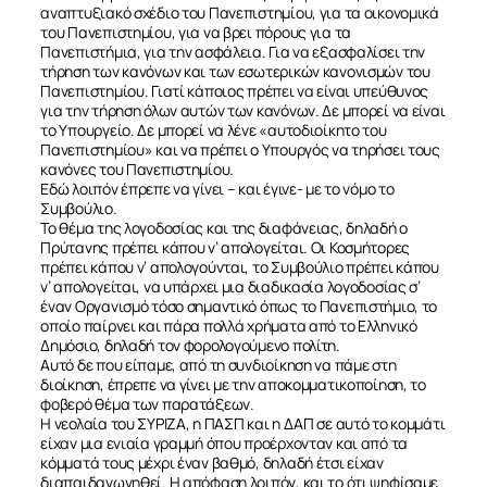
αναπτυξιακό σχέδιο του Πανεπιστημίου, για τα οικονομικά
του Πανεπιστημίου, για να βρει πόρους για τα
Πανεπιστήμια, για την ασφάλεια. Για να εξασφαλίσει την
τήρηση των κανόνων και των εσωτερικών κανονισμών του
Πανεπιστημίου. Γιατί κάποιος πρέπει να είναι υπεύθυνος
για την τήρηση όλων αυτών των κανόνων. Δε μπορεί να είναι
το Υπουργείο. Δε μπορεί να λένε «αυτοδιοίκητο του
Πανεπιστημίου» και να πρέπει ο Υπουργός να τηρήσει τους
κανόνες του Πανεπιστημίου.
Εδώ λοιπόν έπρεπε να γίνει – και έγινε- με το νόμο το
Συμβούλιο.
Το θέμα της λογοδοσίας και της διαφάνειας, δηλαδή ο
Πρύτανης πρέπει κάπου ν’ απολογείται. Οι Κοσμήτορες
πρέπει κάπου ν’ απολογούνται, το Συμβούλιο πρέπει κάπου
ν’ απολογείται, να υπάρχει μια διαδικασία λογοδοσίας σ’
έναν Οργανισμό τόσο σημαντικό όπως το Πανεπιστήμιο, το
οποίο παίρνει και πάρα πολλά χρήματα από το Ελληνικό
Δημόσιο, δηλαδή τον φορολογούμενο πολίτη.
Αυτό δε που είπαμε, από τη συνδιοίκηση να πάμε στη
διοίκηση, έπρεπε να γίνει με την αποκομματικοποίηση, το
φοβερό θέμα των παρατάξεων.
Η νεολαία του ΣΥΡΙΖΑ, η ΠΑΣΠ και η ΔΑΠ σε αυτό το κομμάτι
είχαν μια ενιαία γραμμή όπου προέρχονταν και από τα
κόμματά τους μέχρι έναν βαθμό, δηλαδή έτσι είχαν
διαπαιδαγωγηθεί. Η απόφαση λοιπόν, και το ότι ψηφίσαμε