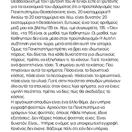
Θεσσαλονίκη με τον Πρύτανη του ΑΠΘ και είπε ο Πρύτανης
για τα οικονομικά του ιδρύματος ότι ο προϋπολογισμός του
Πανεπιστημίου Θεσσαλονίκης είναι, 20 εκατομμύρια!!!
Ακούω το 20 εκατομμύρια και λέω, είναι δυνατόν; 20
εκατομμύρια η Θεσσαλονίκη; Ευτυχώς είχα τους αριθμούς
μαζί μου και βλέπω 135 εκ. Λέω, «με συγχωρείτε, 135. «Όχι»
λέει, «τα 115 είναι οι μισθοί των Καθηγητών. Οι μισθοί των
Καθηγητών δεν είναι μέσα στον προϋπολογισμό»!!! Αυτή η
συζήτηση γίνεται τώρα, μετά από όλη αυτή την ιστορία.
Όμως το Πανεπιστήμιο πρέπει να βρει και ιδιωτικούς
πόρους. Και δίνεται πια κάθε δυνατότητα για ιδιωτικούς
πόρους. πρέπει να εξηγήσουν τι τα κάνουν. Γιατί το κόστος
ανά φοιτητή είναι τόσο; Τι σημαίνει αυτό το κόστος; Πού
πηγαίνουν αυτά τα χρήματα; Πόσο είναι το διοικητικό
κόστος, πόσο είναι το λειτουργικό, πόσο είναι το ερευνητικό,
πόσο είναι τα υλικά; Γιατί στην ποιότητα σπουδών μπαίνουν
όλα αυτά τα στοιχεία, όταν έχεις λίγα χρήματα, για να έχεις
υψηλή ποιότητα, πρέπει να δεις πώς θα σχεδιάζεις το
κόστος.
Η οργάνωση σπουδών είναι ένα άλλο θέμα. Δεν υπήρχε
εγγραφή φοιτητών. Αρνούνταν τα Πανεπιστήμια να
γράψουν τους φοιτητές, όποιος ήθελε πήγαινε, έδινε
εξετάσεις. Δεν ήξερες πόσους φοιτητές είχες. Είναι
δυνατόν; Είναι… Υπήρχε ο νόμος για υποχρεωτική εγγραφή.
Κανένας δεν έκανε. Βάζουμε πάλι ότι εάν δεν υπάρχει