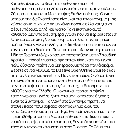
Και τελειώνω με το θέμα της διεθνοποίησης. Η
διεθνοποίηση, είναι πολύ σημαντικότερο απ’ ό,τι νομίζουμε.
Σήμερα υπάρχουν πολλές μορφές διεθνοποίησης. Όμως η
ιστορία της διεθνοποίησης είναι και για την οικονομία μιας
χώρας σημαντική, για να μη χάνει πόρους αλλά και για να
φέρνει πόρους, αλλά και για το Πανεπιστήμιο αυτό
καθαυτό. Δεν υπάρχει σήμερα γνώση που να περιορίζεται σ’
έναν χώρο, σε μια γλώσσα, σε μια αντίληψη, σε μια μικρή
ομάδα. Έχουν γίνει πολλά για τη διεθνοποίηση. Μπορούν να
κάνουν και τα δικά μας Πανεπιστήμια πλέον παραρτήματα.
Ήδη το Γεωπονικό ξεκίνησε μια προσπάθεια με τη Σαουδική
Αραβία. Η προσέλκυση των φοιτητών είναι κάτι που είναι
πολύ δύσκολο, πρέπει να ξεπεράσουμε πάρα πολλά ακόμα.
Ξέρετε ότι τα MOOCs, το Massive Open Online Course είναι
πια το νέο μεγάλο asset των Πανεπιστημίων. Ο νόμος δίνει
τη δυνατότητα να το κάνουν και θα ήταν πολύ ουσιαστικό
μόνο αν σκεφτούμε την ομογένειά μας, τι θα σήμαινε το
MOOCs για την Ελλάδα. Οικονομικά, τεράστια οφέλη.
Καταλήγω στα μεγάλα ζητήματα μας: ο πρώτος άξονας
είναι το Σύνταγμα. Η αλλαγή στο Σύνταγμα πρέπει να
σταθεί πάρα πολύ σοβαρά στο πρόβλημα όλου του
εκπαιδευτικού συστήματος. Εγώ θεωρώ πλέον ότι και στην
Πρωτοβάθμια και στη Δευτεροβάθμια Εκπαίδευση πρέπει
να πάει περιφερειακά το σύστημα, δεν υπάρχει κανένα πια
τόσο συγκεντρωτικό σύστημα στην Ευρώπη. Το θέμα του