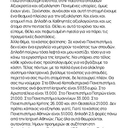
Πάω στη δεύτερη ενότητα, στην ποιότητα σπουδών
Αξιοκρατία και αξιολόγηση: Πονεμένες ιστορίες, όμως
έχουν γίνει. Ξεκίνησαν, συνέχισαν και αυτή τη στιγμή έχουμε
ένα θεσμικό πλαίσιο για την αξιολόγηση. Και είναι και
ατομική πια. Δηλαδή οι Καθηγητές αξιολογούνται και ως
άτομα στην πενταετία. Θέλει κι αυτό το χρόνο του και
είπαμε, θέλει και πεφωτισμένη ηγεσία για να πάρει τις
πραγματικές διαστάσεις.
Άλλο θέμα, το κόστος φοίτησης: Σε κανένα Πανεπιστήμιο,
δεν είχαν ένα εργαλείο να μετρούν το κόστος των σπουδών.
Δηλαδή παίρνω τόσα λεφτά και μου κοστίζει τόσο για να
κάνω τα εργαστήρια της Ιατρικής. Να υπάρχει στο τέλος
κάθε χρόνου ένας προϋπολογισμός για να βγάζουμε τα
κόστη. Τέλος πάντων, με τα πολλά έγινε ένα ολόκληρο
σύστημα ηλεκτρονικό, βγάλαμε το κόστος για σπουδές,
περιττό να σας πω ότι σταμάτησε, δε λειτουργεί πλέον. Θα
σας πω νούμερα: Στο Εθνικό Καποδιστριακό Πανεπιστήμιο,
το κόστος ανά φοιτητή Ιατρικής είναι 51.133 ευρώ. Στο
Αριστοτέλειο είναι 13.000. Στο Πανεπιστήμιο Πατρών είναι
21.000. Στο Πανεπιστήμιο Ιωαννίνων 33.000. Στο
Πανεπιστήμιο Κρήτης 26.000 και στη Θεσσαλία 21.000. Δεν
πρέπει κάποιος να εξηγήσει γιατί; Γιατί το κόστος στο
Πανεπιστήμιο Αθηνών είναι 51.000, δηλαδή 2,5 φορές πάνω
από την Ιατρική Αθηνών; Πώς όλα αυτά θεωρούνται
αυτονόητα; Ήμουν προημερών σε συζήτηση στη