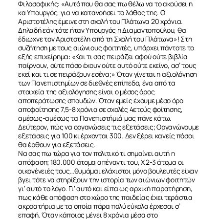
Φιλοσοφικής: «Αυτό που θα σας πω θέλω να το ακούσει η
κα Υπουργός, για να κατανοήσει το λάθος της. Ο
Αριστοτέλης έμεινε στη σχολή του Πλάτωνα 20 χρόνια.
Δηλαδή εάν τότε ήταν Υπουργός η Διαμαντοπούλου, θα
έδιωχνε τον Αριστοτέλη από τη Σχολή του Πλάτωνα»! Στη
συζήτηση με τους αιώνιους φοιτητές, υπάρχει πάντοτε το
εξής επιχείρημα: «Και τι σας πειράζει αφού ούτε βιβλία
παίρνουν, ούτε πάσο έχουν ούτε αυτό ούτε εκείνο, ασ’ τους
εκεί και τι σε πειράζουν εσένα;» Όταν γίνεται η αξιολόγηση
των Πανεπιστημίων σε διεθνές επίπεδο, ένα από τα
στοιχεία της αξιολόγησης είναι ο μέσος όρος
αποπεράτωσης σπουδών. Όταν εμείς έχουμε μέσο όρο
αποφοίτησης 7,5-8 χρόνια σε σχολές 4ετούς φοίτησης,
αμέσως-αμέσως τα Πανεπιστήμιά μας πάνε κάτω.
Δεύτερον, πώς να οργανώσεις τις εξετάσεις; Οργανώνουμε
εξετάσεις για 100 κι έρχονται 300. Δεν ξέρει κανείς πόσοι
θα έρθουν για εξετάσεις.
Να σας πω τώρα για τον πολιτικό τι σημαίνει αυτή η
απόφαση; 180.000 άτομα απέναντι του, Χ 2-3 άτομα οι
οικογένειές τους…θυμάμαι ελάχιστοι μόνο βουλευτές είχαν
βγει τότε να στηρίξουν την ιστορία των αιώνιων φοιτητών
γι’ αυτό το λόγο. Γι’ αυτό και είπα ως αρχική παρατήρηση,
πως κάθε απόφαση στο χώρο της παιδείας έχει τεράστια
ακροατήρια με τα οποία πάρα πολύ εύκολα έρχεσαι σ’
επαφή. Όταν κάποιος μένει 8 χρόνια μέσα στο