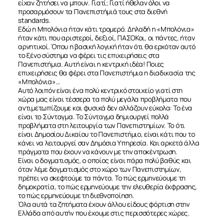
είχαν ζητήσει να μπουν. Γιατί; Γιατί ήθελαν όλοι να
προσαρμόσουν τα Πανεπιστήμιά τους στα διεθνή
standards.
Εδώ η Μπολόνια ήταν κάτι τρομερό. Δηλαδή η «Μπολόνια»
ήταν κάτι που αριστεροί, δεξιοί, ΠΑΣΟΚοι, οι πάντες, ήταν
αρνητικοί. Όπου η βασική λογική ήταν ότι θα ερχόταν αυτό
το ξένο σύστημα να φέρει τις επιχειρήσεις στα
Πανεπιστήμια. Αυτή είναι η κεντρική ιδέα! Ποιες
επιχειρήσεις θα φέρει στα Πανεπιστήμια η διαδικασία της
«Μπολόνια»…
Αυτό λοιπόν είναι ένα πολύ κεντρικό στοιχείο γιατί στη
χώρα μας είναι τέσσερα τα πολύ μεγάλα προβλήματα που
αντιμετωπίζουμε και φυσικά δεν αλλάζουν εύκολα: Το ένα
είναι το Σύνταγμα. Το Σύνταγμα δημιουργεί πολλά
προβλήματα στη λειτουργία των Πανεπιστημίων. Το ότι
είναι Δημοσίου Δικαίου το Πανεπιστήμιο, είναι κάτι που το
κάνει να λειτουργεί σαν Δημόσια Υπηρεσία. Και αρκετά άλλα
πράγματα που έχουν να κάνουν με την αποκέντρωση.
Είναι ο δογματισμός, ο οποίος είναι πάρα πολύ βαθύς και
όταν λέμε δογματισμός στο χώρο των Πανεπιστημίων,
πρέπει να σκεφτούμε τα πάντα. Το πώς ερμηνεύουμε τη
δημοκρατία, το πώς ερμηνεύουμε την ελευθερία έκφρασης,
το πώς ερμηνεύουμε τη διεθνοποίηση.
Όλα αυτά τα ζητήματα έχουν άλλου είδους φόρτιση στην
Ελλάδα από αυτήν που έχουμε στις περισσότερες χώρες.