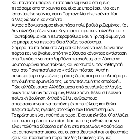
Και πάντοτε υπάρχει η ιστορική ερμηνεία ότι εμείς
περάσαμε από τη χούντα και είχαμε υποφέρει. Μα και η
Ισπανία είχε χούντα, και η Πορτογαλία είχε χούντα. Και
άλλες χώρες είχαν χούντα.
Αυτός ο δογματισμός είναι πάρα πολύ βαθιά ριζωμένος. Και
δεν αλλάζει μ’ ένα νόμο. Κι για αυτό πρέπει ν’ αλλάξει και η
Πρωτοβάθμια και η Δευτεροβάθμια και η Τριτοβάθμια για
να μπορείς να πεις ότι θα αλλάξει το σύστημα.
Σήμερα, το παιδάκι στο Δημοτικό ξεκινά να κλειδώνει την
πόρτα και να βγαίνει από την αίθουσα κάνοντας αντίσταση,
στο Γυμνάσιο να καταλαμβάνει το σχολείο, στο Λύκειο να
μουτζουρώνει τους τοίχους και να χτυπάει τον καθηγητή
του, στο Πανεπιστήμιο να «χτίζει» πόρτες. Αυτή η
συμπεριφορά έγινε ένας τρόπος ζωής και μια κουλτούρα με
την δική της ερμηνεία της, με την πολιτική της αποδοχή…
Πώς αλλάζει αυτό; Αλλάζει μέσα από συνολικές αλλαγές,
όλων των ειδών των δομών, θέλει χρόνο, θέλει σιδερένια
πολιτική βούληση, δηλαδή θέλει ανθρώπους
αποφασισμένους να το πάνε μέχρι το τέλους και θέλει
πεφωτισμένες ηγεσίες στο χώρο των Πανεπιστημίων.
Το ερώτημα είναι πού πάμε τώρα. Έχουμε ελπίδα, θ’ αλλάξει
κάτι ειδικά μέσα στην κρίση; Και με τους ανθρώπους να
είναι πολύ πιο δύσκολα απ’ ό,τι στο παρελθόν; Αφού τώρα
και οι πανεπιστημιακοί και οι εκπαιδευτικοί και οι φοιτητές
ζουν και προσωπικά πάρα πολλές δύσκολες στιγμές.