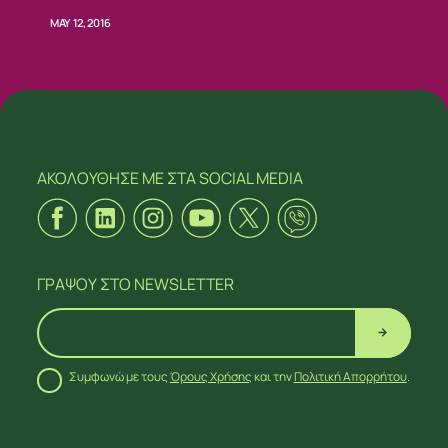
MAY 12, 2016
ΑΚΟΛΟΥΘΗΣΕ ΜΕ
ΣΤΑ SOCIAL MEDIA
ΓΡΑΨΟΥ
ΣΤΟ NEWSLETTER
Συμφωνώ με τους
Όρους Χρήσης
και την
Πολιτική Απορρήτου
.
ΑΚΟΛΟΥΘΗΣΕ ΜΕ
ΣΤΑ SOCIAL MEDIA