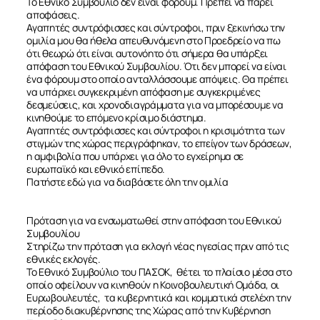
Το Εθνικό Συμβούλιο δεν είναι φόρουμ. Πρέπει να πάρει
αποφάσεις.
Αγαπητές συντρόφισσες και σύντροφοι, πριν ξεκινήσω την
ομιλία μου θα ήθελα απευθυνόμενη στο Προεδρείο να πω
ότι θεωρώ ότι είναι αυτονόητο ότι σήμερα θα υπάρξει
απόφαση του Εθνικού Συμβουλίου. Ότι δεν μπορεί να είναι
ένα φόρουμ στο οποίο ανταλλάσσουμε απόψεις. Θα πρέπει
να υπάρχει συγκεκριμένη απόφαση με συγκεκριμένες
δεσμεύσεις, και χρονοδιαγράμματα για να μπορέσουμε να
κινηθούμε το επόμενο κρίσιμο διάστημα.
Αγαπητές συντρόφισσες και σύντροφοι η κρισιμότητα των
στιγμών της χώρας περιγράφηκαν, το επείγον των δράσεων,
η αμφιβολία που υπάρχει για όλο το εγχείρημα σε
ευρωπαϊκό και εθνικό επίπεδο.
Πατήστε
εδώ
για να διαβάσετε όλη την ομιλία
Πρόταση για να ενσωματωθεί στην απόφαση του Εθνικού
Συμβουλίου
Στηρίζω την πρόταση για εκλογή νέας ηγεσίας πριν από τις
εθνικές εκλογές.
Το Εθνικό Συμβούλιο του ΠΑΣΟΚ, θέτει το πλαίσιο μέσα στο
οποίο οφείλουν να κινηθούν η Κοινοβουλευτική Ομάδα, οι
Ευρωβουλευτές, τα κυβερνητικά και κομματικά στελέχη την
περίοδο διακυβέρνησης της Χώρας από την Κυβέρνηση