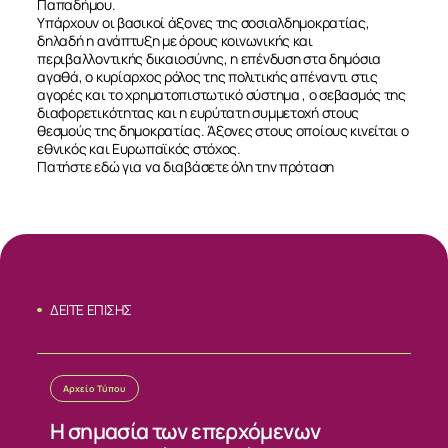
Παπαδήμου.
Υπάρχουν οι βασικοί άξονες της σοσιαλδημοκρατίας,
δηλαδή η ανάπτυξη με όρους κοινωνικής και
περιβαλλοντικής δικαιοσύνης, η επένδυση στα δημόσια
αγαθά, ο κυρίαρχος ρόλος της πολιτικής απέναντι στις
αγορές και το χρηματοπιστωτικό σύστημα , ο σεβασμός της
διαφορετικότητας και η ευρύτατη συμμετοχή στους
θεσμούς της δημοκρατίας. Άξονες στους οποίους κινείται ο
εθνικός και Ευρωπαϊκός στόχος.
ΣΧΕΤΙΚΑ
Πατήστε
εδώ
για να διαβάσετε όλη την πρόταση
ΝΕΑ
ΕΠΙΚΟΙΝΩΝΙΑ
ΔΕΙΤΕ ΕΠΙΣΗΣ
Αρχείο Τύπου
Η σημασία των επερχόμενων