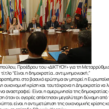
οπούλου, Προέδρου του «∆ΙΚΤΥΟΥ» για τη Μεταρρύθµισ
τίτλο “Είναι η δηµοκρατία…αντιµνηµονιακή;”
αραπέμπει στο βασικό ερώτημα αν μπορεί η Ευρωπαϊκή
λη οικονομική κρίση και ταυτόχρονα η Δημοκρατία να λ
να αναστραφεί: Είναι η αμεριμνησία της δημοκρατίας
ίση όταν οι αγορές απέκτησαν μεγαλύτερη δύναμη από 
ύπτει είναι η αντιμετώπιση της οικονομικής κρίσης κ