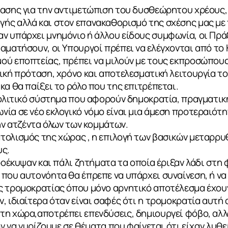
τασης για την αντιμετώπιση του δυσθεώρητου χρέους,
ής αλλά και στον επανακαθορισμό της σχέσης μας με 
ν υπάρχει μνημόνιο ή άλλου είδους συμφωνία, οι Πρ
αματήσουν, οι Υπουργοί πρέπει να ελέγχονται από το 
ύ εποπτείας, πρέπει να μιλούν με τους εκπροσώπους 
ική πρόταση, χρόνο και αποτελεσματική λειτουργία τ
κα θα παίξει το ρόλο που της επιτρέπεται.
 πολιτικό σύστημα που αφορούν δημοκρατία, πραγματι
ία σε νέο εκλογικό νόμο είναι μια άμεση προτεραιότ
την ατζέντα όλων των κομμάτων.
ολισμός της χώρας , η επιλογή των βασικών μεταρρυθ
υς.
προέκυψαν και πάλι ζητήματα τα οποία έριξαν λάδι στη
που αυτονόητα θα έπρεπε να υπάρχει συναίνεση, ή να 
 τρομοκρατίας όπου μόνο αρνητικό αποτέλεσμα έχουν 
, ιδιαίτερα όταν είναι σαφές ότι η τρομοκρατία αυτή
τη χώρα,αποτρέπει επενδύσεις, δημιουργεί φόβο, αλλ
όν να γυρίζουμε σε θέματα που φαίνεται ότι είχαν λυθ