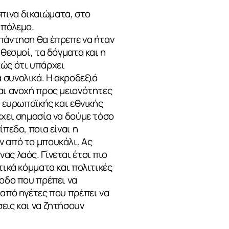
πινα δικαιώματα, στο
 πόλεμο.
απάντηση θα έπρεπε να ήταν
 θεσμοί, τα δόγματα και η
ώς ότι υπάρχει
 συνολικά. Η ακροδεξιά
αι ανοχή προς μειονότητες
ς ευρωπαϊκής και εθνικής
έχει σημασία να δούμε τόσο
πεδο, ποια είναι η
ν από το μπουκάλι. Ας
ς λαός. Γίνεται έτσι πιο
τικά κόμματα και πολιτικές
ίοδο που πρέπει να
 από ηγέτες που πρέπει να
εις και να ζητήσουν