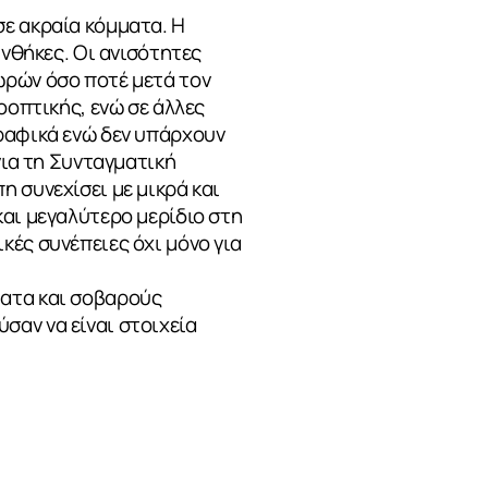
ε ακραία κόμματα. Η
υνθήκες. Οι ανισότητες
ωρών όσο ποτέ μετά τον
οοπτικής, ενώ σε άλλες
γραφικά ενώ δεν υπάρχουν
για τη Συνταγματική
 συνεχίσει με μικρά και
και μεγαλύτερο μερίδιο στη
κές συνέπειες όχι μόνο για
ματα και σοβαρούς
σαν να είναι στοιχεία