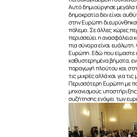
Αυτό δημιούργησε μεγάλα π
δημοκρατία δεν είναι αυθύ
στην Ευρώπη διευρύνθηκαν
πόλεμο. Σε άλλες χώρες πε
περισσεύει η ανασφάλεια 
πια σύνορα είναι ευάλωτη.
Ευρώπη. Εδώ που είμαστε σ
καθυστερημένα βήματα, ενώ
παραγωγή πλούτου και στην
τις μικρές αλλά και για τις
ΣΧΕΤΙΚΑ
Περισσότερη Ευρώπη με πο
μηχανισμούς υποστήριξης 
συζήτησης ενόψει των ευρ
ΝΕΑ