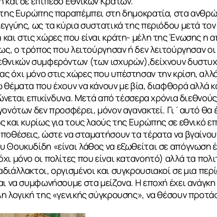
 και σε επίπεδο Εθνικών Κρατών.
α της Ευρώπης παραπέμπει στη δημοκρατία, στα ανθρώ
εγγύης, ως τα κύρια συστατικά της περιόδου μετά τον
και στις χώρες που είναι κράτη- μέλη της Ένωσης η 
μως, ο τρόπος που λειτούργησαν ή δεν λειτούργησαν οι
εθνικών συμφερόντων (των ισχυρών),δείχνουν δυστυχ
 όχι μόνο στις χώρες που υπέστησαν την κρίση, αλλά
 θέματα που έχουν να κάνουν με βία, διαφθορά αλλά κ
ειώνεται επικίνδυνα. Μετά από τέσσερα χρόνια διεθνού
γονότων δεν προσφέρει, μόνον αγανακτεί. Γι΄αυτό θα 
 και κυρίως για τους λαούς της Ευρώπης σε εθνικό επί
ποθέσεις, ώστε να σταματήσουν τα τέρατα να βγαίνου
 Θουκυδίδη «είναι λάθος να εξωθείται σε απόγνωση ένα
χι μόνο οι πολίτες που είναι κατανοητό) αλλά τα πολι
διάλλακτοι, οργισμένοι και συγκρουσιακοί σε μια περ
αι να συμφωνήσουμε στα μείζονα. Η εποχή έχει ανάγκη
η λογική της «γενικής σύγκρουσης», να θέσουν προτάσ