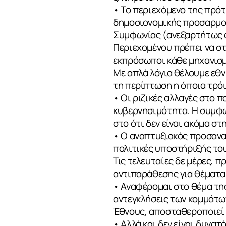
• Το περιεχόμενο της πρό
δημοσιονομικής προσαρμογ
Συμφωνίας (ανεξαρτήτως α
Περιεχομένου πρέπει να στ
εκπρόσωποι κάθε μηχανισμο
Με απλά λόγια θέλουμε εθν
τη περίπτωση η όποια τρόι
• Οι ριζικές αλλαγές στο
κυβερνησιμότητα. Η συμφων
στο ότι δεν είναι ακόμα σ
• Ο αναπτυξιακός προσανατ
πολιτικές υποστήριξής το
Τις τελευταίες δε μέρες, 
αντιπαράθεσης για θέματα 
• Αναφέρομαι στο θέμα της
αντεγκλήσεις των κομμάτων
Έθνους, αποσταθεροποιεί 
• Αλλά και δεν είναι δυνατ