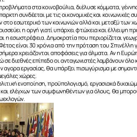
ροβλήματα στα κοινοβούλια, διέλυσε κόμματα, γέννησ
παρκτη συνδέεται με τις οικονομικές και κοινωνικές σ
 στο εσωτερικό των κοινωνιών αλλά και μεταξύ των χ
ρισσεύει η οργή γιατί υπάρχει φτώχεια και έλλειψη πρ
και η εσωστρέφεια. Δημοκρατία που περιορίζεται γεω
 Φέτος είναι 30 χρόνια από την πρόταση του Σπινέλλη 
ήμερα χρειάζονται αποφάσεις για άλματα. Αν η Ευρώπη
 σε διεθνές επίπεδο οι ανταγωνιστές λαμβάνουν όλο 
 αγορα εργασίας, θα υπάρξει πισωγύρισμα με σημαντι
 μεγάλες χώρες.
λιτική ενοποίηση, προϋπολογισμό, εργασιακά δικαιώ
και ελέγχων των συμφωνηθέντων για όλους, θα μπορού
ωεκλογών.