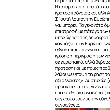
δημοκρατίας και σε Ευρώπη
Η ιστορία και η ταυτότητ
κράτος πρόνοιας και αλληλ
Σ΄αυτή λοιπόν την Ευρώπη 
ναι μπορεί. Τα γεγονότα ό
επιστροφή με πάταγο των 
υποχώρηση της δημοκρατίας
καλπάζει στην Ευρώπη, ενώ
εθνικές και κοινωνικές, μ
κρίσης η περιγραφή των γε
σε ευρωπαϊκό, αλλά βεβαίως
πρόταση και με ποιες προϋ
λάβουμε υπόψη τη ρήση του
αδιάλλακτος». Δυστυχώς (ό
προσωπικότητες γίνονται α
επιτευχθούν συναινέσεις κ
συγκρουστούν με την εύκολ
συναινέσεις.