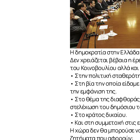
ΕΠΙΚΟΙΝΩΝ
Η δημοκρατία στην Ελλάδα
Δεν χρειάζεται βέβαια η έ
του Κοινοβουλίου αλλά και
• Στην πολιτική σταθερότ
• Στη βία την οποία είδαμ
την εμφάνιση της.
• Στο θέμα της διαφθοράς 
στελέχωση του δημόσιου το
• Στο κράτος δικαίου.
• Και στη συμμετοχή στις ε
Η χώρα δεν θα μπορούσε να
ζητήματα που αφορούν: