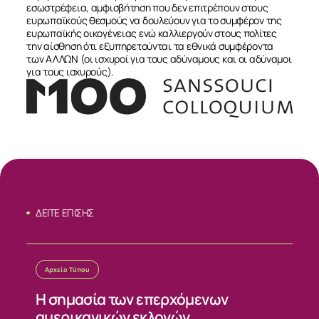
εσωστρέφεια, αμφισβήτηση που δεν επιτρέπουν στους
ευρωπαϊκούς θεσμούς να δουλεύουν για το συμφέρον της
ΕΠΙΚΟΙΝΩΝΙΑ
ευρωπαϊκής οικογένειας ενώ καλλιεργούν στους πολίτες
την αίσθηση ότι εξυπηρετούνται τα εθνικά συμφέροντα
των ΑΛΛΩΝ (οι ισχυροί για τους αδύναμους και οι αδύναμοι
για τους ισχυρούς).
ΔΕΙΤΕ ΕΠΙΣΗΣ
Αρχείο Τύπου
Η σημασία των επερχόμενων
αμερικανικών εκλογών