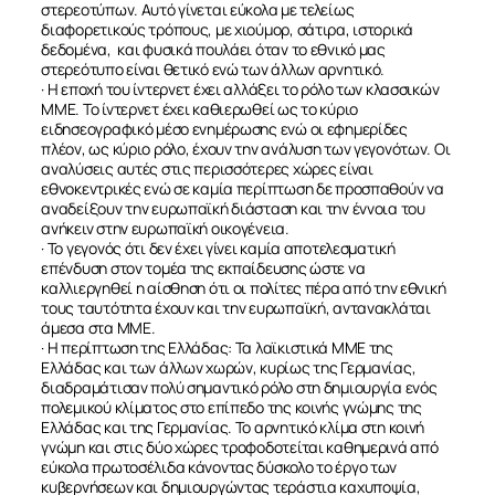
στερεοτύπων. Αυτό γίνεται εύκολα με τελείως
διαφορετικούς τρόπους, με χιούμορ, σάτιρα, ιστορικά
δεδομένα, και φυσικά πουλάει όταν το εθνικό μας
στερεότυπο είναι θετικό ενώ των άλλων αρνητικό.
· Η εποχή του ίντερνετ έχει αλλάξει το ρόλο των κλασσικών
ΜΜΕ. Το ίντερνετ έχει καθιερωθεί ως το κύριο
ειδησεογραφικό μέσο ενημέρωσης ενώ οι εφημερίδες
πλέον, ως κύριο ρόλο, έχουν την ανάλυση των γεγονότων. Οι
αναλύσεις αυτές στις περισσότερες χώρες είναι
εθνοκεντρικές ενώ σε καμία περίπτωση δε προσπαθούν να
αναδείξουν την ευρωπαϊκή διάσταση και την έννοια του
ανήκειν στην ευρωπαϊκή οικογένεια.
· Το γεγονός ότι δεν έχει γίνει καμία αποτελεσματική
επένδυση στον τομέα της εκπαίδευσης ώστε να
καλλιεργηθεί η αίσθηση ότι οι πολίτες πέρα από την εθνική
τους ταυτότητα έχουν και την ευρωπαϊκή, αντανακλάται
άμεσα στα ΜΜΕ.
· Η περίπτωση της Ελλάδας: Τα λαϊκιστικά ΜΜΕ της
Ελλάδας και των άλλων χωρών, κυρίως της Γερμανίας,
διαδραμάτισαν πολύ σημαντικό ρόλο στη δημιουργία ενός
πολεμικού κλίματος στο επίπεδο της κοινής γνώμης της
ΣΧΕΤΙΚΑ
Ελλάδας και της Γερμανίας. Το αρνητικό κλίμα στη κοινή
γνώμη και στις δύο χώρες τροφοδοτείται καθημερινά από
εύκολα πρωτοσέλιδα κάνοντας δύσκολο το έργο των
ΝΕΑ
κυβερνήσεων και δημιουργώντας τεράστια καχυποψία,