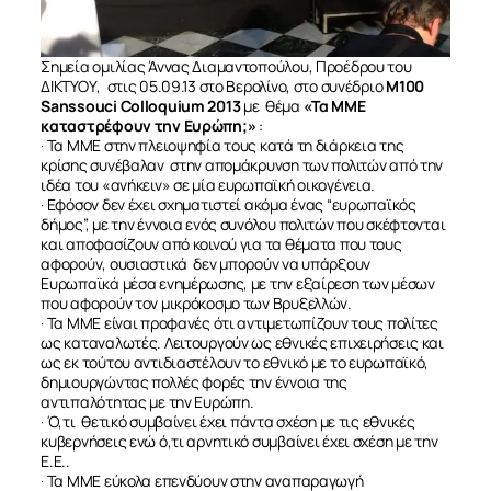
Σημεία ομιλίας Άννας Διαμαντοπούλου, Προέδρου του
ΔΙΚΤΥΟΥ, στις 05.09.13 στο Βερολίνο, στο συνέδριο
Μ100
Sanssouci Colloquium 2013
με θέμα
«Τα ΜΜΕ
καταστρέφουν την Ευρώπη;»
:
· Τα ΜΜΕ στην πλειοψηφία τους κατά τη διάρκεια της
κρίσης συνέβαλαν στην απομάκρυνση των πολιτών από την
ιδέα του «ανήκειν» σε μία ευρωπαϊκή οικογένεια.
· Εφόσον δεν έχει σχηματιστεί ακόμα ένας “ευρωπαϊκός
δήμος”, με την έννοια ενός συνόλου πολιτών που σκέφτονται
και αποφασίζουν από κοινού για τα θέματα που τους
αφορούν, ουσιαστικά δεν μπορούν να υπάρξουν
Ευρωπαϊκά μέσα ενημέρωσης, με την εξαίρεση των μέσων
που αφορούν τον μικρόκοσμο των Βρυξελλών.
· Τα ΜΜΕ είναι προφανές ότι αντιμετωπίζουν τους πολίτες
ως καταναλωτές. Λειτουργούν ως εθνικές επιχειρήσεις και
ως εκ τούτου αντιδιαστέλουν το εθνικό με το ευρωπαϊκό,
δημιουργώντας πολλές φορές την έννοια της
αντιπαλότητας με την Ευρώπη.
· Ό,τι θετικό συμβαίνει έχει πάντα σχέση με τις εθνικές
κυβερνήσεις ενώ ό,τι αρνητικό συμβαίνει έχει σχέση με την
Ε.Ε..
· Τα ΜΜΕ εύκολα επενδύουν στην αναπαραγωγή