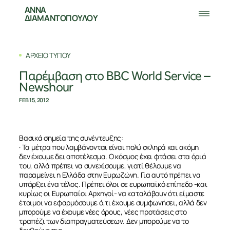
ΑΝΝΑ
ΔΙΑΜΑΝΤΟΠΟΥΛΟΥ
ΑΡΧΕΙΟ ΤΥΠΟΥ
Παρέμβαση στο BBC World Service –
Νewshour
FEB 15, 2012
Βασικά σημεία της συνέντευξης:
· Τα μέτρα που λαμβάνονται είναι πολύ σκληρά και ακόμη
δεν έχουμε δει αποτέλεσμα. Ο κόσμος έχει φτάσει στα όριά
του, αλλά πρέπει να συνεχίσουμε, γιατί θέλουμε να
παραμείνει η Ελλάδα στην Ευρωζώνη. Για αυτό πρέπει να
υπάρξει ένα τέλος. Πρέπει όλοι σε ευρωπαϊκό επίπεδο -και
κυρίως οι Ευρωπαίοι Αρχηγοί- να καταλάβουν ότι είμαστε
έτοιμοι να εφαρμόσουμε ό,τι έχουμε συμφωνήσει, αλλά δεν
μπορούμε να έχουμε νέες όρους, νέες προτάσεις στο
τραπέζι των διαπραγματεύσεων. Δεν μπορούμε να το