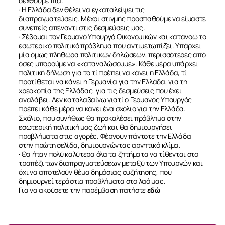
δεχθούμε πια.
· Η Ελλάδα δεν θέλει να εγκαταλείψει τις
διαπραγματεύσεις. Μέχρι στιγμής προσπαθούμε να είμαστε
συνεπείς απέναντι στις δεσμεύσεις μας.
· Σέβομαι τον Γερμανό Υπουργό Οικονομικών και κατανοώ το
εσωτερικό πολιτικό πρόβλημα που αντιμετωπίζει. Υπάρχει
μία όμως πληθώρα πολιτικών δηλώσεων, περισσότερες από
όσες μπορούμε να «καταναλώσουμε». Κάθε μέρα υπάρχει
πολιτική δήλωση για το τί πρέπει να κάνει η Ελλάδα, τί
προτίθεται να κάνει η Γερμανία για την Ελλάδα, για τη
χρεοκοπία της Ελλάδας, για τις δεσμεύσεις που έχει
αναλάβει. Δεν καταλαβαίνω γιατί ο Γερμανός Υπουργός
πρέπει κάθε μέρα να κάνει ένα σχόλιο για την Ελλάδα.
Σχόλιο, που συνήθως θα προκαλέσει πρόβλημα στην
εσωτερική πολιτική μας ζωή και θα δημιουργήσει
προβλήματα στις αγορές. Φέρνουν πάντοτε την Ελλάδα
στην πρώτη σελίδα, δημιουργώντας αρνητικό κλίμα.
· Θα ήταν πολύ καλύτερα όλα τα ζητήματα να τίθενται στο
τραπέζι των διαπραγματεύσεων μεταξύ των Υπουργών και
όχι να αποτελούν θέμα δημόσιας συζήτησης, που
δημιουργεί τεράστια προβλήματα στο λαό μας.
Για να ακούσετε την παρέμβαση πατήστε
εδώ