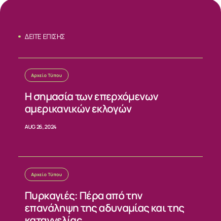
ΣΧΕΤΙΚΑ
ΔΕΙΤΕ ΕΠΙΣΗΣ
ΝΕΑ
ΕΠΙΚΟΙΝΩΝΙΑ
Αρχείο Τύπου
Η σημασία των επερχόμενων
αμερικανικών εκλογών
AUG 26, 2024
Αρχείο Τύπου
Πυρκαγιές: Πέρα από την
επανάληψη της αδυναμίας και της
καταγγελίας