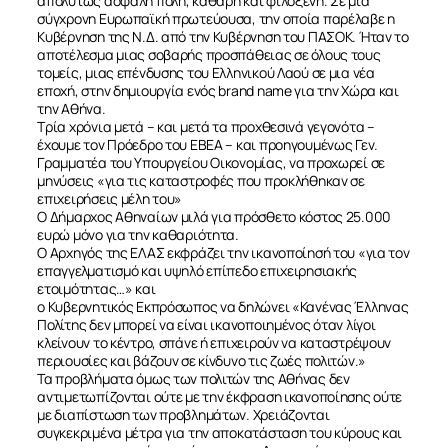
απολύτως ασφαλή πόλη, καθαρή και φιλόξενη. Σε μία
σύγχρονη Ευρωπαϊκή πρωτεύουσα, την οποία παρέλαβε η
Κυβέρνηση της Ν.Δ. από την Κυβέρνηση του ΠΑΣΟΚ. Ήταν το
αποτέλεσμα μιας σοβαρής προσπάθειας σε όλους τους
τομείς, μιας επένδυσης του Ελληνικού Λαού σε μια νέα
εποχή, στην δημιουργία ενός brand name για την Χώρα και
την Αθήνα.
Τρία χρόνια μετά – και μετά τα προχθεσινά γεγονότα –
έχουμε τον Πρόεδρο του ΕΒΕΑ – και προηγουμένως Γεν.
Γραμματέα του Υπουργείου Οικονομίας, να προχωρεί σε
μηνύσεις «για τις καταστροφές που προκλήθηκαν σε
επιχειρήσεις μέλη του»
Ο Δήμαρχος Αθηναίων μιλά για πρόσθετο κόστος 25.000
ευρώ μόνο για την καθαριότητα.
Ο Αρχηγός της ΕΛΑΣ εκφράζει την ικανοποίησή του «για τον
επαγγελματισμό και υψηλό επίπεδο επιχειρησιακής
ετοιμότητας…» και
ο Κυβερνητικός Εκπρόσωπος να δηλώνει «Κανένας Έλληνας
Πολίτης δεν μπορεί να είναι ικανοποιημένος όταν λίγοι
κλείνουν το κέντρο, σπάνε ή επιχειρούν να καταστρέψουν
περιουσίες και βάζουν σε κίνδυνο τις ζωές πολιτών.»
Τα προβλήματα όμως των πολιτών της Αθήνας δεν
αντιμετωπίζονται ούτε με την έκφραση ικανοποίησης ούτε
με διαπίστωση των προβλημάτων. Χρειάζονται
συγκεκριμένα μέτρα για την αποκατάσταση του κύρους και