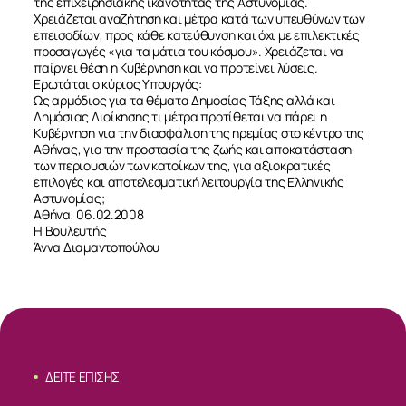
της επιχειρησιακής ικανότητας της Αστυνομίας.
Χρειάζεται αναζήτηση και μέτρα κατά των υπευθύνων των
επεισοδίων, προς κάθε κατεύθυνση και όχι με επιλεκτικές
προσαγωγές «για τα μάτια του κόσμου». Χρειάζεται να
παίρνει θέση η Κυβέρνηση και να προτείνει λύσεις.
Ερωτάται ο κύριος Υπουργός:
Ως αρμόδιος για τα θέματα Δημοσίας Τάξης αλλά και
Δημόσιας Διοίκησης τι μέτρα προτίθεται να πάρει η
Κυβέρνηση για την διασφάλιση της ηρεμίας στο κέντρο της
Αθήνας, για την προστασία της ζωής και αποκατάσταση
των περιουσιών των κατοίκων της, για αξιοκρατικές
επιλογές και αποτελεσματική λειτουργία της Ελληνικής
ΣΧΕΤΙΚΑ
Αστυνομίας;
Αθήνα, 06.02.2008
Η Βουλευτής
ΝΕΑ
Άννα Διαμαντοπούλου
ΕΠΙΚΟΙΝΩΝΙΑ
ΔΕΙΤΕ ΕΠΙΣΗΣ