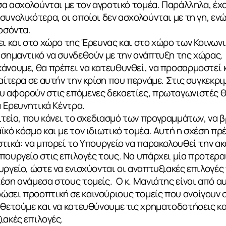
εσα ασχολούνται με τον αγροτικό τομέα. Παράλληλα, 
συνολικότερα, οι οποίοι δεν ασχολούνται με τη γη, εν
ροσόντα.
ει και στο χώρο της Έρευνας και στο χώρο των Κοινων
 σημαντικό να συνδεθούν με την ανάπτυξη της χώρας.
άνουμε, θα πρέπει να κατευθυνθεί, να προσαρμοστεί κ
αίτερα σε αυτήν την κρίση που περνάμε. Στις συγκεκρι
 αφορούν στις επόμενες δεκαετίες, πρωταγωνιστές θα
α Ερευνητικά Κέντρα.
ιτεία, που κάνει το σχεδιασμό των προγραμμάτων, να β
κό κόσμο και με τον ιδιωτικό τομέα. Αυτή η σχέση πρέ
στικά: να μπορεί το Υπουργείο να παρακολουθεί την ακ
πουργείο στις επιλογές τους. Να υπάρχει μία προτερα
υργείο, ώστε να ενισχύονται οι αναπτυξιακές επιλογές
ΙΑ
έση ανάμεσα στους τομείς. Ο κ. Μανιάτης είναι από α
ώσει προοπτική σε καινούριους τομείς που ανοίγουν 
οθετούμε και να κατευθύνουμε τις χρηματοδοτήσεις και
ιακές επιλογές.