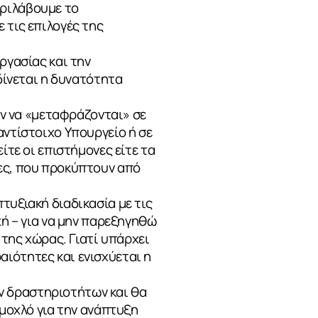
εριλάβουμε το
 τις επιλογές της
ργασίας και την
 δίνεται η δυνατότητα
ύν να «μεταφράζονται» σε
αντίστοιχο Υπουργείο ή σε
ίτε οι επιστήμονες είτε τα
τες, που προκύπτουν από
τυξιακή διαδικασία με τις
χή – για να μην παρεξηγηθώ
 της χώρας. Γιατί υπάρχει
ιότητες και ενισχύεται η
ν δραστηριοτήτων και θα
 μοχλό για την ανάπτυξη