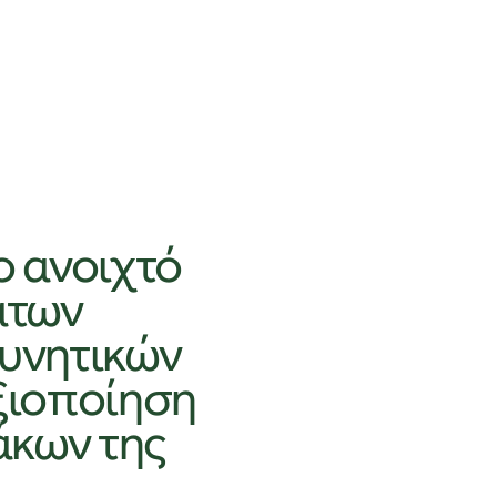
ο ανοιχτό
ατων
ευνητικών
ξιοποίηση
άκων της