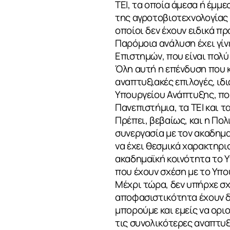
ΤΕΙ, τα οποία άμεσα ή έμμ
της αγροτοβιοτεχνολογίας 
οποίοι δεν έχουν ειδικά π
Παρόμοια ανάλυση έχει γίν
Επιστημών, που είναι πολύ
Όλη αυτή η επένδυση που κ
ΣΧΕΤΙΚΑ
αναπτυξιακές επιλογές, ιδι
Υπουργείου Ανάπτυξης, που
Πανεπιστήμια, τα ΤΕΙ και τ
Πρέπει, βεβαίως, και η Πολ
ΝΕΑ
συνεργασία με τον ακαδημαϊ
να έχει θεσμικά χαρακτηρι
ακαδημαϊκή κοινότητα το Υ
που έχουν σχέση με το Υπο
ΕΠΙΚΟΙΝΩΝ
Μέχρι τώρα, δεν υπήρχε σχ
αποφασιστικότητα έχουν δ
μπορούμε και εμείς να ορι
τις συνολικότερες αναπτυξ