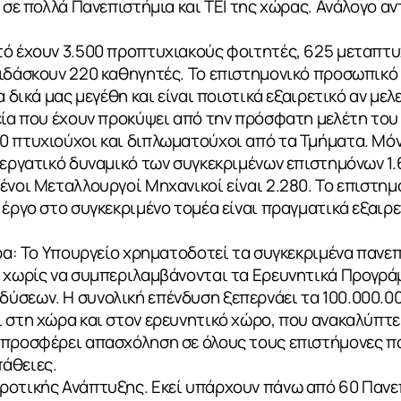
 σε πολλά Πανεπιστήμια και ΤΕΙ της χώρας. Ανάλογο αν
τό έχουν 3.500 προπτυχιακούς φοιτητές, 625 μεταπτυ
διδάσκουν 220 καθηγητές. Το επιστημονικό προσωπικό
α δικά μας μεγέθη και είναι ποιοτικά εξαιρετικό αν μελ
εία που έχουν προκύψει από την πρόσφατη μελέτη του
0 πτυχιούχοι και διπλωματούχοι από τα Τμήματα. Μόν
 εργατικό δυναμικό των συγκεκριμένων επιστημόνων 1.
ένοι Μεταλλουργοί Μηχανικοί είναι 2.280. Το επιστη
 έργο στο συγκεκριμένο τομέα είναι πραγματικά εξαιρ
ώρα: Το Υπουργείο χρηματοδοτεί τα συγκεκριμένα παν
, χωρίς να συμπεριλαμβάνονται τα Ερευνητικά Προγρά
ύσεων. Η συνολική επένδυση ξεπερνάει τα 100.000.00
 στη χώρα και στον ερευνητικό χώρο, που ανακαλύπτει
 προσφέρει απασχόληση σε όλους τους επιστήμονες π
άθειες.
ροτικής Ανάπτυξης. Εκεί υπάρχουν πάνω από 60 Πανε