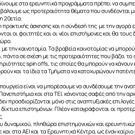
δίνουμε στα ερευνητικά προγράμματα πρέπει να συμπ
 βάλουμε ως προτεραιότητα θέματα που συνδέονται με
η 20ετία.
 πρακτικής άσκησης και η σύνδεσή της με την αγορά ε
νται οι φοιτητές και οι νέοι επιστήμονες και θα τους
χώρο.
ι με την καινοτομία. Τα βραβεία καινοτομίας να μπορο
 πάντα σε σχέση με τις προτεραιότητες που βάζει το 
ιότητες spin offs, τις οποίες θα μπορούν να κάνουν ε
ορούν και τα ίδια τα Τμήματα να κατοχυρώνουν πατέν
πουργεία είναι να μπορέσουμε να συνδέσουμε την αναπ
 Πανεπιστήμια και στα ΤΕΙ, κάνοντας σαφές από την αρ
 δεν προσδιορίζονται μόνο στις αναπτυξιακές επιλογές
δίκτυα επιστημόνων. Πλέον καταγράφονται οι προτερα
ς.
 δυναμικού, πληθώρα επιστημονικών και ερευνητικώ
και στα ΑΕΙ και τα Ερευνητικά Κέντρα, ως έναν καίριο