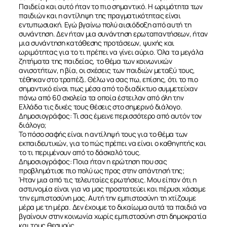
Παιδεία και αυτό ήταν το πιο σημαντικό. Η ωριμότητα των
παιδιών και η αντίληψη της πραγματικότητας είναι
εντυπωσιακή. Εγώ βγαίνω πολύ αισιόδοξη από αυτή τη
συνάντηση. Δεν ήταν μια συνάντηση ερωταπαντήσεων, ήταν
μια συνάντηση κατάθεσης προτάσεων, ψυχής και
ωριμότητας για το τι πρέπει να γίνει αύριο. Όλα τα μεγάλα
ζητήματα της παιδείας, το θέμα των κοινωνικών
ανισοτήτων, η βία, οι σχέσεις των παιδιών μεταξύ τους,
τέθηκαν στο τραπέζι. Θέλω να σας πω, επίσης, ότι το πιο
σημαντικό είναι πως μέσα από το διαδίκτυο συμμετείχαν
πάνω από 60 σχολεία τα οποία έστειλαν από όλη την
Ελλάδα τις δικές τους θέσεις στο σημερινό διάλογο.
Δημοσιογράφος: Τι σας έμεινε περισσότερο από αυτόν τον
διάλογο;
Το πόσο σαφής είναι η αντίληψή τους για το θέμα των
εκπαιδευτικών, για το πώς πρέπει να είναι ο καθηγητής και
το τι περιμένουν από το δάσκαλό τους.
Δημοσιογράφος: Ποια ήταν η ερώτηση που σας
προβλημάτισε πιο πολύ ως προς στην απάντησή της;
Ήταν μια από τις τελευταίες ερωτήσεις. Μου είπαν ότι η
αστυνομία είναι για να μας προστατεύει και πέρυσι χάσαμε
την εμπιστοσύνη μας. Αυτή την εμπιστοσύνη τη χτίζουμε
μέρα με τη μέρα. Δεν έχουμε το δικαίωμα αυτά τα παιδιά να
βγαίνουν στην κοινωνία χωρίς εμπιστοσύνη στη δημοκρατία
και τους θεσμούς.