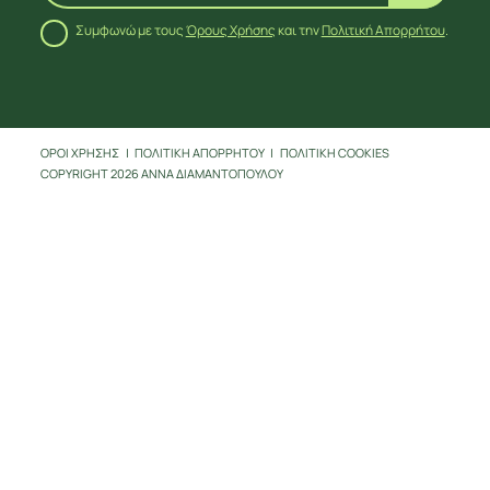
ΕΠΙΚΟΙΝΩΝΙΑ
Συμφωνώ με τους
Όρους Χρήσης
και την
Πολιτική Απορρήτου
.
ΟΡΟΙ ΧΡΗΣΗΣ
ΠΟΛΙΤΙΚΗ ΑΠΟΡΡΗΤΟΥ
ΠΟΛΙΤΙΚΗ COOKIES
COPYRIGHT 2026 ΑΝΝΑ ΔΙΑΜΑΝΤΟΠΟΥΛΟΥ
ΑΚΟΛΟΥΘΗΣΕ ΜΕ
ΣΤΑ SOCIAL MEDIA