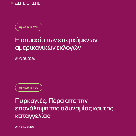
ΣΧΕΤΙΚΑ
ΔΕΙΤΕ ΕΠΙΣΗΣ
ΝΕΑ
Αρχείο Τύπου
ΕΠΙΚΟΙΝΩΝΙΑ
Η σημασία των επερχόμενων
αμερικανικών εκλογών
AUG 26, 2024
Αρχείο Τύπου
Πυρκαγιές: Πέρα από την
επανάληψη της αδυναμίας και της
καταγγελίας
AUG 16, 2024