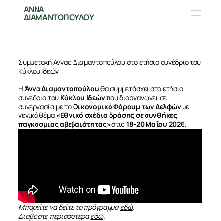
ΑΝΝΑ
ΔΙΑΜΑΝΤΟΠΟΥΛΟΥ
Συμμετοχή Αννας Διαμαντοπούλου στο ετήσιο συνέδριο του
Κύκλου Ιδεών
Η
Άννα Διαμαντοπούλου
θα συμμετάσχει στο ετήσιο
συνέδριο του
Κύκλου Ιδεών
που διοργανώνει σε
συνεργασία με το
Οικονομικό Φόρουμ των Δελφών
με
γενικό θέμα
«Εθνικό σχέδιο δράσης σε συνθήκες
παγκόσμιας αβεβαιότητας»
στις
18-20 Μαΐου 2026.
ΣΧΕΤΙΚΑ
ΝΕΑ
Μπορείτε να δείτε το πρόγραμμα
εδώ
.
Διαβάστε περισσότερα
εδώ
.