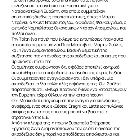
φιλοξένησε το συνέδριο του Economist για τη
Νοτιοανατολική Ευρώπη, στο οποίο συμμετείχαν
σημαντικές διεθνείς προσωπικότητες, όπως ο Μάριο
ΣΧΕΤΙΚΑ
Ντράγκι, ο Αχμέτ Νταβούτογλου, ο Φράνσις Φουκουγιάμα, ο
φετινός Νομπελίστας Οικονομικών Ντάρον Ατσεμόγλου, και
πολλοί άλλοι.
ΝΕΑ
Την Τρίτη ένα πάνελ που έκλεψε τις εντυπώσεις ήταν αυτό
στο οποίο συμμετείχαν οι Πιερ Μοσκοβισί, Μάρτιν Σούλτς,
και η Άννα Διαμαντοπούλου. Βασική θεματική της
ΕΠΙΚΟΙΝΩΝΙΑ
συζήτησης ήταν η άνοδος της ακροδεξιάς και οι αιτίες που
βρίσκονται πίσω της.
Οι ομιλητές συμφώνησαν ότι ο φόβος αποτελεί κεντρικό
συναίσθημα που τροφοδοτεί την άνοδο της άκρας δεξιάς.
Οι συμμετέχοντες αναγνώρισαν ότι «δεν υπάρχει μία
ακροδεξιά», αλλά πολλαπλές εκφάνσεις της. Ο κ. Σούλτς
παρατήρησε ότι: «Μέχρι πρότινος ήθελαν να καταστρέψουν
την Ευρώπη, τώρα θέλουν να την κατακτήσουν».
Ο κ. Μοσκοβισί υπογράμμισε την ανάγκη για επενδύσεις,
αναφερόμενος στις εκθέσεις Draghi και Letta ως πυλώνες
σκέψης πάνω στους οποίους μπορεί να βασιστεί η
στρατηγική της Ε.Ε.
Από την πλευρά της, η πρώην Ευρωπαία Επίτροπος
Εργασίας Άννα Διαμαντοπούλου τόνισε ότι η άνοδος της
ακροδεξιάς δεν μπορεί να αποδίδεται αποκλειστικά και