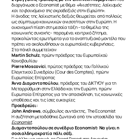
διοργάνωσε ο Economist με θέμα
«Ανισότητες, λαϊκισμός
και το φαινόμενο της ακροδεξιάς στην Ευρώπη»
.
Η άνοδος της λαϊκιστικής δεξιάς θεωρείται από πολλούς
ως σύμπτωμα κοινωνικών ανισοτήτων στην Ευρώπη. Η
οικονομική πίεση στη μεσαία τάξη –το θεμέλιο της
κοινωνικής συνοχής– παραμένει κεντρικό ζήτημα,
προκαλώντας ερωτήματα για το αναπτυξιακό μοντέλο που
πρέπει να ακολουθήσουν οι ευρωπαϊκές κυβερνήσεις.
Στο πάνελ συμμετείχαν:
Martin Schulz
, πρώην πρόεδρος του Ευρωπαϊκού
Κοινοβουλίου
Pierre Moscovici
, πρώτος πρόεδρος του Γαλλικού
Ελεγκτικού Συνεδρίου (Cour des Comptes), πρώην
Ευρωπαίος Επίτροπος
Άννα Διαμαντοπούλου
, πρόεδρος του ΔΙΚΤΥΟΥ για τη
Μεταρρύθμιση στην Ελλάδα και την Ευρώπη, πρώην
Ευρωπαία Επίτροπος για την απασχόληση, τις κοινωνικές
υποθέσεις και τις ίσες ευκαιρίες
Προεδρεύει:
John Andrews
, σύμβουλος συντάκτης, The Economist
Η συζήτηση μεταδόθηκε ζωντανά από την ιστοσελίδα του
Economist
.
Διαμαντοπούλου σε συνέδριο Economist: Να γίνει η
σοσιαλδημοκρατία πάλι σέξι
.
Για άλλη μια χρονιά, το Grand Resort στο Λαγονήσι