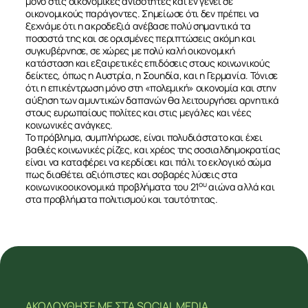
μόνο στις οικονομικές ανισότητες και εν γένει σε
οικονομικούς παράγοντες. Σημείωσε ότι δεν πρέπει να
ξεχνάμε ότι η ακροδεξιά ανέβασε πολύ σημαντικά τα
ποσοστά της και σε ορισμένες περιπτώσεις ακόμη και
συγκυβέρνησε, σε χώρες με πολύ καλή οικονομική
κατάσταση και εξαιρετικές επιδόσεις στους κοινωνικούς
δείκτες, όπως η Αυστρία, η Σουηδία, και η Γερμανία. Τόνισε
ότι η επικέντρωση μόνο στη «πολεμική» οικονομία και στην
αύξηση των αμυντικών δαπανών θα λειτουργήσει αρνητικά
στους ευρωπαίους πολίτες και στις μεγάλες και νέες
κοινωνικές ανάγκες.
Το πρόβλημα, συμπλήρωσε, είναι πολυδιάστατο και έχει
βαθιές κοινωνικές ρίζες, και χρέος της σοσιαλδημοκρατίας
είναι να καταφέρει να κερδίσει και πάλι το εκλογικό σώμα
πως διαθέτει αξιόπιστες και σοβαρές λύσεις στα
ου
κοινωνικοοικονομικά προβλήματα του 21
αιώνα αλλά και
στα προβλήματα πολιτισμού και ταυτότητας.
ΑΚΟΛΟΥΘΗΣΕ ΜΕ
ΣΤΑ SOCIAL MEDIA