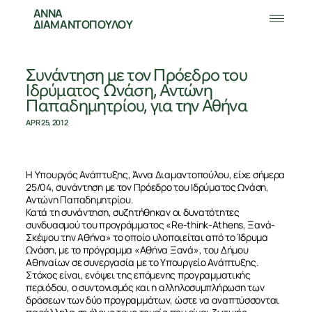
ΑΝΝΑ
ΔΙΑΜΑΝΤΟΠΟΥΛΟΥ
Συνάντηση με τον Πρόεδρο του
Ιδρύματος Ωνάση, Αντώνη
Παπαδημητρίου, για την Αθήνα
APR 25, 2012
Η Υπουργός Ανάπτυξης, Άννα Διαμαντοπούλου, είχε σήμερα
25/04, συνάντηση με τον Πρόεδρο του Ιδρύματος Ωνάση,
Αντώνη Παπαδημητρίου.
Κατά τη συνάντηση, συζητήθηκαν οι δυνατότητες
συνδυασμού του προγράμματος «Re-think-Athens, Ξανά-
Σκέψου την Αθήνα» το οποίο υλοποιείται από το Ίδρυμα
Ωνάση, με το πρόγραμμα «Αθήνα Ξανά», του Δήμου
Αθηναίων σε συνεργασία με το Υπουργείο Ανάπτυξης.
Στόχος είναι, ενόψει της επόμενης προγραμματικής
περιόδου, ο συντονισμός και η αλληλοσυμπλήρωση των
δράσεων των δύο προγραμμάτων, ώστε να αναπτύσσονται