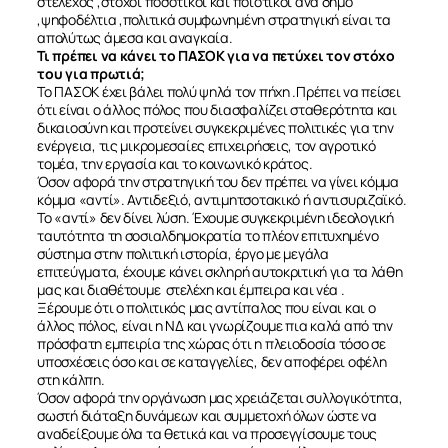
στέλεχος ,στόχοι ποσοτικοί και ποιοτικοί ανά δήμο
,ψηφοδέλτια ,πολιτικά συμφωνημένη στρατηγική είναι τα
απολύτως άμεσα και αναγκαία.
Τι πρέπει να κάνει το ΠΑΣΟΚ για να πετύχει τον στόχο
του για πρωτιά;
Το ΠΑΣΟΚ έχει βάλει πολύ ψηλά τον πήχη .Πρέπει να πείσει
ότι είναι ο άλλος πόλος που διασφαλίζει σταθερότητα και
δικαιοσύνη και προτείνει συγκεκριμένες πολιτικές για την
ενέργεια, τις μικρομεσαίες επιχειρήσεις, τον αγροτικό
τομέα, την εργασία και το κοινωνικό κράτος.
Όσον αφορά την στρατηγική του δεν πρέπει να γίνει κόμμα
κόμμα «αντί». Αντιδεξιό, αντιμητσοτακικό ή αντισυριζαϊκό.
Το «αντί» δεν δίνει λύση. Έχουμε συγκεκριμένη ιδεολογική
ταυτότητα τη σοσιαλδημοκρατία το πλέον επιτυχημένο
σύστημα στην πολιτική ιστορία, έργο με μεγάλα
επιτεύγματα, έχουμε κάνει σκληρή αυτοκριτική για τα λάθη
μας και διαθέτουμε στελέχη και έμπειρα και νέα .
Ξέρουμε ότι ο πολιτικός μας αντίπαλος που είναι και ο
άλλος πόλος, είναι η ΝΔ και γνωρίζουμε πια καλά από την
πρόσφατη εμπειρία της χώρας ότι η πλειοδοσία τόσο σε
υποσχέσεις όσο και σε καταγγελίες, δεν αποφέρει οφέλη
στη κάλπη.
Όσον αφορά την οργάνωση μας χρειάζεται συλλογικότητα,
σωστή διάταξη δυνάμεων και συμμετοχή όλων ώστε να
αναδείξουμε όλα τα θετικά και να προσεγγίσουμε τους