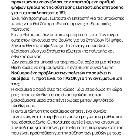
ΕΠΙΚΟΙΝΩΝΙΑ
προκειμένου να ανεβάσει τον απαιτούμενο αριθμό
ψήφων έγκρισης της σύστασης εξεταστικής επιτροπής
για τις υποκλοπές στις 151;
Έχει ήδη προηγηθεί εξεταστική επιτροπή για τις υποκλοπές
χωρίς να τεθεί ζήτημα εθνικής άμυνας ή εξωτερικής
πολιτικής.
Εάν τεθεί τώρα, δεν υπάρχει έρεισμα ούτε στο Σύνταγμα
ούτε στον Κανονισμό της Βουλής για να ζητηθούν 151 ψήφοι
λόγω «εθνικής ασφάλειας». Το Σύνταγμα προβλέπει
εξαίρεση μόνο για ζητήματα εξωτερικής πολιτικής και
εθνικής άμυνας.
Δεν εκτιμώ ότι μπορεί να τεκμηριωθεί σοβαρά μια τέτοια
θέση χωρίς να δημιουργείται η εντύπωση συγκάλυψης.
Νούμερο ένα πρόβλημα των πολιτών παραμένει η
ακρίβεια. Τι προτείνει το ΠΑΣΟΚ για την αντιμετώπισή
της;
Η ακρίβεια αφορά όλες τις χώρες, ιδιαίτερα όμως τη χώρα
μας, όπου ο πληθωρισμός είναι υψηλότερος και
βρισκόμαστε μέσα στις πέντε χώρες με τον υψηλότερο
πληθωρισμό.
Η αντιμετώπιση της ακρίβειας απαιτεί ένα σύνολο
πολιτικών, γιατί η ακρίβεια είναι ένα μείγμα του μισθού και
του κόστους ζωής. Οι πολιτικές αυτές έχουν να κάνουν με
την πολιτική για τη στέγη, με το θέμα της παραγωγικότητας
που είναι προϋπόθεση για την αύξηση των μισθών με τους