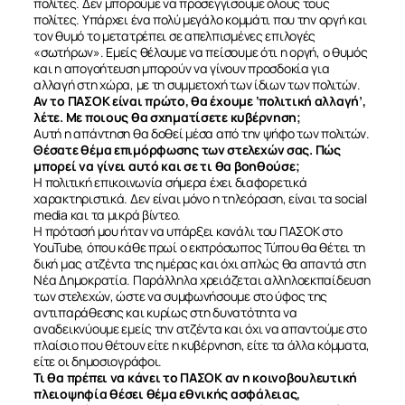
πολίτες. Δεν μπορούμε να προσεγγίσουμε όλους τους
πολίτες. Υπάρχει ένα πολύ μεγάλο κομμάτι που την οργή και
τον θυμό το μετατρέπει σε απελπισμένες επιλογές
«σωτήρων». Εμείς θέλουμε να πείσουμε ότι η οργή, ο θυμός
και η απογοήτευση μπορούν να γίνουν προσδοκία για
αλλαγή στη χώρα, με τη συμμετοχή των ίδιων των πολιτών.
Αν το ΠΑΣΟΚ είναι πρώτο, θα έχουμε ‘πολιτική αλλαγή’,
λέτε. Με ποιους θα σχηματίσετε κυβέρνηση;
Αυτή η απάντηση θα δοθεί μέσα από την ψήφο των πολιτών.
Θέσατε θέμα επιμόρφωσης των στελεχών σας. Πώς
μπορεί να γίνει αυτό και σε τι θα βοηθούσε;
Η πολιτική επικοινωνία σήμερα έχει διαφορετικά
χαρακτηριστικά. Δεν είναι μόνο η τηλεόραση, είναι τα social
media και τα μικρά βίντεο.
Η πρότασή μου ήταν να υπάρξει κανάλι του ΠΑΣΟΚ στο
YouTube, όπου κάθε πρωί ο εκπρόσωπος Τύπου θα θέτει τη
δική μας ατζέντα της ημέρας και όχι απλώς θα απαντά στη
Νέα Δημοκρατία. Παράλληλα χρειάζεται αλληλοεκπαίδευση
των στελεχών, ώστε να συμφωνήσουμε στο ύφος της
ΣΧΕΤΙΚΑ
αντιπαράθεσης και κυρίως στη δυνατότητα να
αναδεικνύουμε εμείς την ατζέντα και όχι να απαντούμε στο
πλαίσιο που θέτουν είτε η κυβέρνηση, είτε τα άλλα κόμματα,
ΝΕΑ
είτε οι δημοσιογράφοι.
Τι θα πρέπει να κάνει το ΠΑΣΟΚ αν η κοινοβουλευτική
πλειοψηφία θέσει θέμα εθνικής ασφάλειας,