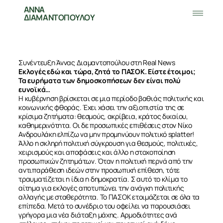
ΑΝΝΑ
ΔΙΑΜΑΝΤΟΠΟΥΛΟΥ
Συνέντευξη Άννας Διαμαντοπούλου στη Real News
Εκλογές εδώ και τώρα, ζητά το ΠΑΣΟΚ. Είστε έτοιμοι;
Τα ευρήματα των δημοσκοπήσεων δεν είναι πολύ
ευνοϊκά…
Η κυβέρνηση βρίσκεται σε μια περίοδο βαθιάς πολιτικής και
κοινωνικής φθοράς. Έχει χάσει την αξιοπιστία της σε
κρίσιμα ζητήματα: θεσμούς, ακρίβεια, κράτος δικαίου,
καθημερινότητα. Οι δε προσωπικές επιθέσεις στον Νίκο
Ανδρουλάκη ελπίζω να μην προμηνύουν πολιτικό splatter!
Άλλο η σκληρή πολιτική σύγκρουση για θεσμούς, πολιτικές,
χειρισμούς και αποφάσεις και άλλο η στοχοποίηση
προσωπικών ζητημάτων. Όταν η πολιτική περνά από την
αντιπαράθεση ιδεών στην προσωπική επίθεση, τότε
τραυματίζεται η ίδια η δημοκρατία. Σ αυτό το κλίμα το
αίτημα για εκλογές αποτυπώνει την ανάγκη πολιτικής
αλλαγής με σταθερότητα. Το ΠΑΣΟΚ ετοιμάζεται σε όλα τα
επίπεδα. Μετά το συνέδριο του οφείλει να παρουσιάσει
γρήγορα μια νέα διάταξη μάχης. Αρμοδιότητες ανά