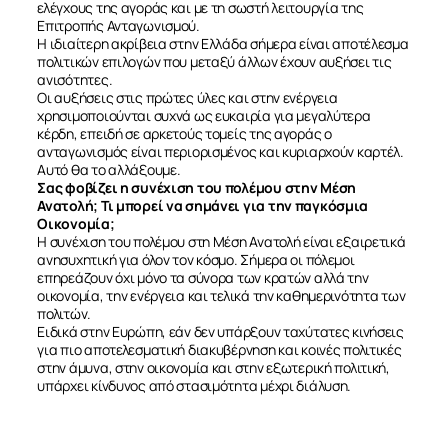
ελέγχους της αγοράς και με τη σωστή λειτουργία της
Επιτροπής Ανταγωνισμού.
Η ιδιαίτερη ακρίβεια στην Ελλάδα σήμερα είναι αποτέλεσμα
πολιτικών επιλογών που μεταξύ άλλων έχουν αυξήσει τις
ανισότητες.
Οι αυξήσεις στις πρώτες ύλες και στην ενέργεια
χρησιμοποιούνται συχνά ως ευκαιρία για μεγαλύτερα
κέρδη, επειδή σε αρκετούς τομείς της αγοράς ο
ανταγωνισμός είναι περιορισμένος και κυριαρχούν καρτέλ.
Αυτό θα το αλλάξουμε.
Σας φοβίζει η συνέχιση του πολέμου στην Μέση
Ανατολή; Τι μπορεί να σημάνει για την παγκόσμια
Οικονομία;
Η συνέχιση του πολέμου στη Μέση Ανατολή είναι εξαιρετικά
ανησυχητική για όλον τον κόσμο. Σήμερα οι πόλεμοι
επηρεάζουν όχι μόνο τα σύνορα των κρατών αλλά την
οικονομία, την ενέργεια και τελικά την καθημερινότητα των
πολιτών.
Ειδικά στην Ευρώπη, εάν δεν υπάρξουν ταχύτατες κινήσεις
για πιο αποτελεσματική διακυβέρνηση και κοινές πολιτικές
στην άμυνα, στην οικονομία και στην εξωτερική πολιτική,
υπάρχει κίνδυνος από στασιμότητα μέχρι διάλυση.