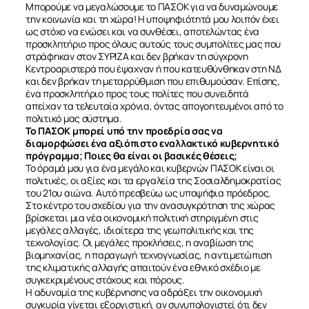
Μπορούμε να μεγαλώσουμε το ΠΑΣΟΚ για να δυναμώνουμε
την κοινωνία και τη χώρα! Η υποψηφιότητά μου λοιπόν έχει
ως στόχο να ενώσει και να συνθέσει, αποτελώντας ένα
προσκλητήριο προς όλους αυτούς τους συμπολίτες μας που
στράφηκαν στον ΣΥΡΙΖΑ και δεν βρήκαν τη σύγχρονη
Κεντροαριστερά που έψαχναν ή που κατευθύνθηκαν στη ΝΔ
και δεν βρήκαν τη μεταρρύθμιση που επιθυμούσαν. Επίσης,
ένα προσκλητήριο προς τους πολίτες που συνειδητά
απείχαν τα τελευταία χρόνια, όντας απογοητευμένοι από το
πολιτικό μας σύστημα.
Το ΠΑΣΟΚ μπορεί υπό την προεδρία σας να
διαμορφώσει ένα αξιόπιστο εναλλακτικό κυβερνητικό
πρόγραμμα; Ποιες θα είναι οι βασικές θέσεις;
Το όραμά μου για ένα μεγάλο και κυβερνών ΠΑΣΟΚ είναι οι
πολιτικές, οι αξίες και τα εργαλεία της Σοσιαλδημοκρατίας
του 21ου αιώνα. Αυτό πρεσβεύω ως υποψήφια πρόεδρος.
Στο κέντρο του σχεδίου για την ανασυγκρότηση της χώρας
βρίσκεται μια νέα οικονομική πολιτική στηριγμένη στις
μεγάλες αλλαγές, ιδιαίτερα της γεωπολιτικής και της
τεχνολογίας. Οι μεγάλες προκλήσεις, η αναβίωση της
βιομηχανίας, η παραγωγή τεχνογνωσίας, η αντιμετώπιση
της κλιματικής αλλαγής απαιτούν ένα εθνικό σχέδιο με
συγκεκριμένους στόχους και πόρους.
Η αδυναμία της κυβέρνησης να αδράξει την οικονομική
συγκυρία γίνεται εξοργιστική, αν συνυπολογιστεί ότι δεν