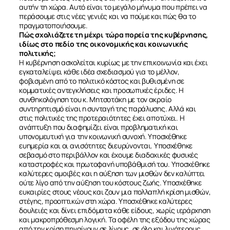
αυτήν τη χώρα. Αυτό είναι το μεγάλο μήνυμα που πρέπει να
περάσουμε στις νέες γενιές και να πούμε και πώς θα το
πραγματοποιήσουμε.
Πώς σχολιάζετε τη μέχρι τώρα πορεία της κυβέρνησης,
ιδίως στο πεδίο της οικονομικής και κοινωνικής
πολιτικής;
Η κυβέρνηση ασχολείται κυρίως με την επικοινωνία και έχει
εγκαταλείψει κάθε ιδέα σχεδιασμού για το μέλλον,
φοβισμένη από το πολιτικό κόστος και βυθισμένη σε
κομματικές αντεγκλήσεις και προσωπικές έριδες. Η
συνθηκολόγηση του κ. Μητσοτάκη με τον ακραίο
συντηρητισμό είναι η συνταγή της παράλυσης. Αλλά και
στις πολιτικές της προτεραιότητες έχει αποτύχει. Η
ανάπτυξη που διαφημίζει είναι προβληματική και
υπονομευτική για την κοινωνική συνοχή. Υποσχέθηκε
ευημερία και οι ανισότητες διευρύνονται. Υποσχέθηκε
σεβασμό στο περιβάλλον και έχουμε διαδοχικές φυσικές
καταστροφές και πρωτοφανή υποβάθμισή του. Υποσχέθηκε
καλύτερες αμοιβές και η αύξηση των μισθών δεν καλύπτει
ούτε λίγο από την αύξηση του κόστους ζωής. Υποσχέθηκε
ευκαιρίες στους νέους και ζουν μια πολλαπλή κρίση μισθών,
στέγης, προοπτικών στη χώρα. Υποσχέθηκε καλύτερες
δουλειές και δίνει επιδόματα κάθε είδους, χωρίς ιεράρχηση
και μακροπρόθεσμη λογική. Τα οφέλη της εξόδου της χώρας
από την κρίση πηγαίνουν σε λίγους, σε όλο και λιγότερους.