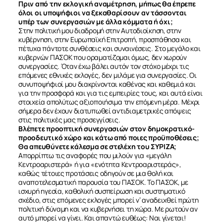
Πριν από την εκλογική αναμέτρηση, μήπως θα έπρεπε
όλοι οι υποψήφιοι να ξεκαθαρίσουν αν τάσσονται
υπέρ των συνεργασιών με άλλα κόμματα ή όχι;
Στην πολιτική μου διαδρομή στην Αυτοδιοίκηση, στην
κυβέρνηση, στην Ευρωπαϊκή Επιτροπή, προσπάθησα και
πέτυχα πάντοτε συνθέσεις και συναινέσεις. Στο μεγάλο και
κυβερνών ΠΑΣΟΚ που οραματίζομαι όμως, δεν χωρούν
συνεργασίες. Όταν έχω βάλει αυτόν τον στόχο μέχρι τις
ΣΧΕΤΙΚΑ
επόμενες εθνικές εκλογές, δεν μιλάμε για συνεργασίες. Οι
συνυποψήφιοί μου διακρίνονται καθένας και καθεμιά και
για την προσφορά και για τις εμπειρίες τους, και αυτά είναι
στοιχεία απολύτως αξιοποιήσιμα την επόμενη μέρα. Μέχρι
ΝΕΑ
σήμερα δεν έχουν διατυπωθεί αντιδιαμετρικές απόψεις
στις πολιτικές μας προσεγγίσεις.
Βλέπετε προοπτική συνεργασιών στον δημοκρατικό-
ΕΠΙΚΟΙΝΩΝΙΑ
προοδευτικό χώρο και κάτω από ποιες προϋποθέσεις;
Θα απευθύνετε κάλεσμα σε στελέχη του ΣΥΡΙΖΑ;
Απορρίπτω τις αναφορές που μιλούν για «μεγάλη
Κεντροαριστερά» ή για «ενότητα Κεντροαριστεράς»,
καθώς τέτοιες προτάσεις οδηγούν σε μια θολή και
αναποτελεσματική παρουσία του ΠΑΣΟΚ. Το ΠΑΣΟΚ, με
ισχυρή ηγεσία, καθολική συσπείρωση και συστηματικό
σχέδιο, στις επόμενες εκλογές μπορεί ν’ αναδειχθεί πρώτη
πολιτική δύναμη και να κυβερνήσει τη χώρα. Με ρωτούν αν
αυτό μπορεί να γίνει. Και απαντώ ευθέως: Ναι γίνεται!