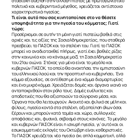
σταδιακή αύξηση στην αλλαγή πίστας με πρωταγωνιστικό
πολιτικό και κυβερνητικό μέγεθος, χρειάζεται αντίστοιχα
χαρακτηριστικά ηγεσίας.
Τι είναι αυτό που σας κινητοποίησε στο να θέσετε
υποψηφιότητα για την ηγεσία του κόμματος; Γιατί
τώρα;
Προσέρχομαι σε αυτήν τη μάχη γιατί πιστεύω βαθιά στις
αρχές και τις αξίες της Σοσιαλδημοκρατίας, που σταθερά
πρεσβεύει το ΠΑΣΟΚ και τα στελέχη του. Γιατί το ΠΑΣΟΚ
μπορεί να αναδιαταχθεί πλήρως, γιατί έχει βαθιές ρίζες
στην κοινωνία και να κάνουμε μαζί τη Σοσιαλδημοκρατία
του 21ου αιώνα. Στόχος για μένα είναι το μεγάλο και
κυβερνών ΠΑΣΟΚ, το οποίο θα ανακτήσει την εμπιστοσύνη
του ελληνικού λαού και την προοπτική να κυβερνήσει. Ένα
κόμμα εξουσίας, σε αντίθεση με ένα κόμμα διαμαρτυρίας
και ένα μικρό κόμμα. Χρειάζεται δομές και όργανα ικανά να
ανταποκριθούν στον ρόλο τους. Δομές ευέλικτες και
αποδοτικές που θα αξιοποιούν τα σύγχρονα μέσα, και
Όργανα που θα λειτουργούν. Ανοικτό και φιλικό σε μέλη και
φίλους, ηγεσία κοντά στα στελέχη, αξιοποίηση όλων όσοι
ξέρουν και μπορούν κατά τομέα και χώρο, συλλογικές
αποφάσεις και, φυσικά, σεβασμό στους κανόνες. Το μεγάλο
και κυβερνών ΠΑΣΟΚ είναι η ισχυρή ηγεσία, γι’ αυτό και οι
εσωκομματικές εκλογές του Οκτώβρη είναι καθοριστικές.
Το ΠΑΣΟΚ χρειάζεται νέα ηγεσία όχι απλά κομματική, αλλά