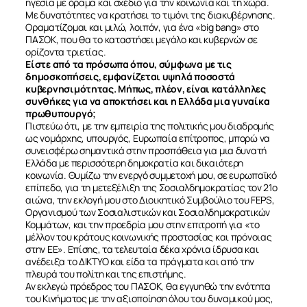
ηγεσία με όραμα και σχέδιο για την κοινωνία και τη χώρα.
Με δυνατότητες να κρατήσει το τιμόνι της διακυβέρνησης.
Οραματίζομαι και μιλώ, λοιπόν, για ένα «big bang» στο
ΠΑΣΟΚ, που θα το καταστήσει μεγάλο και κυβερνών σε
ορίζοντα τριετίας.
Είστε από τα πρόσωπα όπου, σύμφωνα με τις
δημοσκοπήσεις, εμφανίζεται υψηλά ποσοστά
κυβερνησιμότητας. Μήπως, πλέον, είναι κατάλληλες
συνθήκες για να αποκτήσει και η Ελλάδα μια γυναίκα
πρωθυπουργό;
Πιστεύω ότι, με την εμπειρία της πολιτικής μου διαδρομής
ως νομάρχης, υπουργός, Ευρωπαία επίτροπος, μπορώ να
συνεισφέρω σημαντικά στην προσπάθεια για μια δυνατή
Ελλάδα με περισσότερη δημοκρατία και δικαιότερη
κοινωνία. Θυμίζω την ενεργό συμμετοχή μου, σε ευρωπαϊκό
επίπεδο, για τη μετεξέλιξη της Σοσιαλδημοκρατίας τον 21ο
αιώνα, την εκλογή μου στο Διοικητικό Συμβούλιο του FEPS,
Οργανισμού των Σοσιαλιστικών και Σοσιαλδημοκρατικών
Κομμάτων, και την προεδρία μου στην επιτροπή για «το
μέλλον του κράτους κοινωνικής προστασίας και πρόνοιας
στην ΕΕ». Επίσης, τα τελευταία δέκα χρόνια ίδρυσα και
ανέδειξα το ΔΙΚΤΥΟ και είδα τα πράγματα και από την
πλευρά του πολίτη και της επιστήμης.
Αν εκλεγώ πρόεδρος του ΠΑΣΟΚ, θα εγγυηθώ την ενότητα
του Κινήματος με την αξιοποίηση όλου του δυναμικού μας,