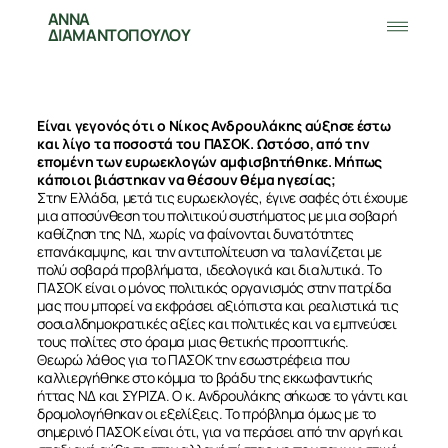
ΑΝΝΑ
ΔΙΑΜΑΝΤΟΠΟΥΛΟΥ
Είναι γεγονός ότι ο Νίκος Ανδρουλάκης αύξησε έστω
και λίγο τα ποσοστά του ΠΑΣΟΚ. Ωστόσο, από την
επομένη των ευρωεκλογών αμφισβητήθηκε. Μήπως
κάποιοι βιάστηκαν να θέσουν θέμα ηγεσίας;
Στην Ελλάδα, μετά τις ευρωεκλογές, έγινε σαφές ότι έχουμε
μια αποσύνθεση του πολιτικού συστήματος με μια σοβαρή
καθίζηση της ΝΔ, χωρίς να φαίνονται δυνατότητες
επανάκαμψης, και την αντιπολίτευση να ταλανίζεται με
πολύ σοβαρά προβλήματα, ιδεολογικά και διαλυτικά. Το
ΠΑΣΟΚ είναι ο μόνος πολιτικός οργανισμός στην πατρίδα
μας που μπορεί να εκφράσει αξιόπιστα και ρεαλιστικά τις
σοσιαλδημοκρατικές αξίες και πολιτικές και να εμπνεύσει
τους πολίτες στο όραμα μιας θετικής προοπτικής.
Θεωρώ λάθος για το ΠΑΣΟΚ την εσωστρέφεια που
καλλιεργήθηκε στο κόμμα το βράδυ της εκκωφαντικής
ήττας ΝΔ και ΣΥΡΙΖΑ. Ο κ. Ανδρουλάκης σήκωσε το γάντι και
δρομολογήθηκαν οι εξελίξεις. Το πρόβλημα όμως με το
σημερινό ΠΑΣΟΚ είναι ότι, για να περάσει από την αργή και