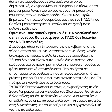
ώστε να διαμορφώσουμε όλοι μαζί ένα ανοιχτό,
δημοκρατικό, νικηφόρο Κίνημα. Ν’ αφήσουμε πίσω μας τη
μέχρι σήμερα λογική του μικρού και συμπληρωματικού
κόμματος, των χαμηλών προσδοκιών και των μικρών
βημάτων. Να προχωρήσουμε όλοι μαζί για ένα ΠΑΣΟΚ που
θα γίνει μέσα στην τριετία μεγάλο και στις επόμενες
εκλογές κυβερνών.
Ορισμένοι σάς ασκούν κριτική, ότι τυχόν εκλογή σας
στην προεδρία θα μετατρέψει το ΠΑΣΟΚ σε δεκανίκι
της ΝΔ. Τι απαντάτε;
Διανύουμε τώρα τον έκτο χρόνο της διακυβέρνησης της
χώρας από τη ΝΔ και ο κ. Μητσοτάκης είναι ένας ικανός
διαχειριστής κρίσεων, αλλά δεν είναι μεταρρυθμιστής.
Σήμερα δεν είναι πλέον ούτε ικανός διαχειριστής. Δεν
εφάρμοσε μια συγκροτημένη πολιτική, που θα μπορούσε να
φέρει πραγματικά αποτελέσματα. Περιορίζεται σε
αποσπασματικές ρυθμίσεις που απέχουν μακράν από τις
ριζικές μεταρρυθμίσεις που έχει ανάγκη η πατρίδα μας. Τα
πράγματα έχουν φτάσει στα όριά τους.
Το ΠΑΣΟΚ θα προχωρήσει αυτόνομο, εκφράζοντας τη νέα
Σοσιαλδημοκρατία στην Ελλάδα του 21ου αιώνα. Θα είναι ο
άλλος πόλος και όχι το δεκανίκι κανενός. Ακούγεται ίσως
υπερβολικό, να σηκώνω τόσο ψηλά τον πήχη, όμως πιστεύω
στις δυνατότητές μας να χαράξουμε μια σύγχρονη πολιτική
για την πατρίδα μας.