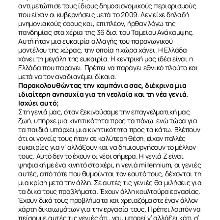
αντιμετώπισε τους ίδιους δημοσιονομικούς περιορισμούς
που είχαν οι κυβερνήσεις μετά το 2009. Δεν είχε δηλαδή
μνημονιακούς όρους και, επιπλέον, ήρθαν λόγω της
πανδημίας στα χέρια της 36 δισ. του Ταμείου Ανάκαμψης.
Αυτή ήταν μια ευκαιρία αλλαγής του παραγωγικού
μοντέλου της χώρας, την οποία η χώρα χάνει. H Ελλάδα
χάνει τη μεγάλη της ευκαιρία. Η κεντρική μας ιδέα είναι η
Ελλάδα που παράγει. Πρέπει να παράγει εθνικό πλούτο και
μετά να τον αναδιανέμει δίκαια.
Παρακολουθώντας την καμπάνια σας, διέκρινα μια
ιδιαίτερη ανησυχία για τη νεολαία και τη νέα γενιά.
Ισχύει αυτό;
Στη γενιά μας, όταν ξεκινούσαμε την επαγγελματική μας
ζωή, υπήρχε μια κινητικότητα προς τα πάνω, ενώ τώρα για
τα παιδιά υπάρχει μια κινητικότητα προς τα κάτω. Βλέπουν
ότι οι γονείς τους ήταν σε καλύτερη θέση, είχαν πολλές
ευκαιρίες για ν’ αλλάξουν και να δημιουργήσουν το μέλλον
τους. Αυτό δεν το έχουν οι νέοι σήμερα. Η γενιά Ζ είναι
ψηφιακή με ένα κινητό στο χέρι, η γενιά millennium, οι γενιές
αυτές, από τότε που θυμούνται τον εαυτό τους, δέχονται τη
μια κρίση μετά την άλλη. Σε αυτές τις γενιές θα μιλήσεις για
τα δικά τους προβλήματα. Έχουν άλλη κουλτούρα εργασίας.
Έχουν δικά τους προβλήματα και χρειαζόμαστε έναν άλλον
χάρτη δικαιωμάτων για την εργασία τους. Πρέπει λοιπόν να
πείσουμε αυτές τις γενιές ότι, ναι, μπορεί ν’ αλλάξει κάτι σ’