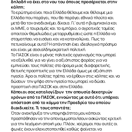
δηλαδή να έχει στο νου του όποιος προσέρχεται στην
κάλπη;
Το ερώτημα είναι ποια Ελλάδα θέλουμε και θέλουμε μια
Ελλάδα που παράγει, που θα παράγει εθνικό πλούτο και
μετά θα τον αναδιανέμει δίκαια. Γι’ αυτό η βιομηχανία και
οι ΜΜΕ, ο τουρισμός και το εμπόριο, ο αγροτικός τομέας
απαιτούν θεμελιώδεις μεταρρυθμίσεις ώστε η Ελλάδα να
σταματήσει να εισάγει και να καταναλώνει. Πως το
πετυχαίνουμε αυτό? Η απάντηση έχει ιδεολογικό πρόσημο
και είναι με σοσιαλδημοκρατική πολιτική.
Το ΠΑΣΟΚ είναι ο μόνος πολιτικός οργανισμός που μπορεί
να εξελιχθεί για να γίνει ο αξιόπιστος φορέας για να
εμπνεύσει τους πολίτες στο όραμα μιας διαφορετικής,
θετικής προοπτικής για την Ελλάδα όμως με αξιόπιστη
ηγεσία. Άρα οι πολίτες πρέπει να έρθουν στις κάλπες και να
δώσουν την ψήφο στην ηγεσία που μπορεί να δώσει
προοπτική στο ΠΑΣΟΚ και στην Ελλάδα.
Κάποιοι σας καταλογίζουν την απουσία δεκατριών
χρόνων από το ΠΑΣΟΚ, εννοώντας με αυτό ότι υπάρχει
απόσταση από το κόμμα την Προεδρία του οποίου
ΣΧΕΤΙΚΑ
διεκδικείτε. Τι τους απαντάτε;
Όταν ανακήρυξα την υποψηφιότητα μου κάποιοι
προσπάθησαν να την απονομιμοποιήσουν ασκώντας κριτική
για την λεγόμενη αποχή μου. Πλέον, χαίρομαι που αυτές οι
ΝΕΑ
φωνές έχουν ελαχιστοποιηθεί καθώς φαίνεται να