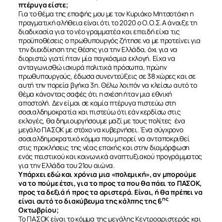
πτέρυγα είστε;
Για το θέμα της επαφής μου με τον Κυριάκο Μητσοτάκη η
πραγματική αλήθεια είναι ότι το 2020 ο Ο.Ο.Σ.Α άνοιξε τη
διαδικασία για το νέο γραμματέα και επειδή είχα τις
προϋποθέσεις ο πρωθυπουργός ζήτησε να με προτείνει για
την διεκδίκηση της θέσης για την Ελλάδα, όχι για να
διοριστώ γιατί ήταν μία παγκόσμια εκλογή. Είχα να
ανταγωνισθώ ισχυρά πολιτικά πρόσωπα, πρώην
πρωθυπουργούς, έδωσα συνεντεύξεις σε 38 χώρες και σε
αυτή την πορεία βγήκα 3η. Θέλω λοιπόν να κλείσω αυτό το
θέμα κάνοντας σαφές ότι η σχέση ήταν μια εθνική
αποστολή. Δεν είμαι σε καμία πτέρυγα πιστεύω στη
σοσιαλδημοκρατία και πιστεύω ότι εάν κερδίσω στις
εκλογές, θα δημιουργήσουμε μαζί με τους πολίτες ένα
μεγάλο ΠΑΣΟΚ με στόχο να κυβερνήσει. Ένα σύγχρονο
σοσιαλδημοκρατικό κόμμα που μπορεί να ανταποκριθεί
στις προκλήσεις της νέας εποχής και στην διαμόρφωση
ενός πειστικού και κοινωνικά αναπτυξιακού προγράμματος
για την Ελλάδα του 21ου αιώνα.
Υπάρχει εδώ και χρόνια μια «πολεμική», αν μπορούμε
να το πούμε έτσι, για το προς τα που θα πάει το ΠΑΣΟΚ,
προς τα δεξιά ή προς τα αριστερά. Είναι, ή θα πρέπει να
ης
είναι αυτό το διακύβευμα της κάλπης της 6
Οκτωβρίου;
Το ΠΑΣΟΚ είναι το κόμμα της μεγάλης Κεντροαριστεράς και