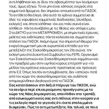
αντιλήφθηκαν και οι ίδιοι την αβασιμότητα των λεγόμενων
τους, όμως εξηγώ. Το να μην είναι κάποιος ενεργός στα
ΕΠΙΚΟΙΝΩΝΙΑ
κομματικά δρώμενα, δεν σημαίνει απουσία από το ΠΑΣΟΚ.
Το αντίθετο θα έλεγα, όλα αυτά τα χρόνια συμμετείχα σε
όλες τις κορυφαίες κομματικές διαδικασίες (συνέδριο,
εκλογές) και όποτε κλήθηκα -όχι και πολύ συχνά είναι
αλήθεια- πάντα συνέβαλα με τις θέσεις και απόψεις μου.
Στο ΔΙΚΤΥΟ για την ΜΕΤΑΡΡΥΘΜΙΣΗ, με σημαντικές έρευνες,
μελέτες και εκδηλώσεις πάντα καλούσα και συμμετείχαν
στελέχη του ΠΑΣΟΚ. Ακόμη όμως πιο σημαντική θεωρώ την
ενεργό συμμετοχή μου σε ευρωπαϊκό επίπεδο για την
μετεξέλιξη της Σοσιαλδημοκρατίας τον 21ο αιώνα, την
εκλογή μου στο Διοικητικό Συμβούλιο του FEPS, Οργανισμό
των Σοσιαλιστικών και Σοσιαλδημοκρατικών κομμάτων και
την προεδρία μου στην υψηλού κύρους επιτροπή για «το
μέλλον του κράτους κοινωνικής προστασίας και πρόνοιας
στην Ε.Ε Όπως λοιπόν αντιλαμβάνεστε, δεν «απείχα» ποτέ
από τον χώρο της σοσιαλδημοκρατίας και ουδέποτε
απομακρύνθηκα ιδεολογικά από το ΠΑΣΟΚ.
Σας κατατάσσουν στη δεξιά πτέρυγα του ΠΑΣΟΚ, ενώ
τα σενάρια περί επιχειρούμενης προσέγγισης με το
χώρο της Νέας Δημοκρατίας, επανήλθαν στο τραπέζι
από εσωκομματικούς σας αντιπάλους στην κούρσα για
τις εκλογές παρά το γεγονός ότι έχετε επαλειμμένα
διαψεύσει. Πώς το αντιμετωπίζετε; Και τελικά, σε ποια