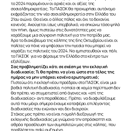
το 2024 παραμένουν οι αρχές και οι αξίες της
σοσιαλδημοκρατίας. Το ΠΑΣΟΚ θα προχωρήσει αυτόνομο
εκφράζοντας την νέα σοσιαλδημοκρατία στην Ελλάδα του
21ου αιώνα. Θα είναι ο άλλος πόλος και όχι το δεκανίκι
κανενός. Ακούγεται ίσως υπερβολικό, να σηκώνω τόσο ψηλά
τον πήχη, όμως πιστεύω στις δυνατότητες μας να
χαράξουμε μια σύγχρονη πολιτική για την πατρίδα μας.
Άρα το διακύβευμα της κάλπης της 6ης Οκτωβρίου είναι οι
πολίτες να πάνε να ψηφίσουν την ηγεσία που μπορεί να
χαράξει τις πολιτικές του 2024. Να εμπιστευθούν και πάλι
το ΠΑΣΟΚ για να φέρουμε την Ελλάδα στο κέντρο των
εξελίξεων.
Σας προβληματίζει κάτι σε σχέση με την εκλογική
διαδικασία; Τι θα πρέπει να γίνει ώστε στο τέλος της
ημέρας να μην υπάρχει κανένα ερωτηματικό;
Πιστεύω ότι η εκλογή νέου προέδρου στο ΠΑΣΟΚ, είναι μια
βαθιά πολιτική διαδικασία, η οποία σε καμία περίπτωση δεν
θα πρέπει να στιγματιστεί από άγονες και «επί της
διαδικασίας» αντιπαραθέσεις. Πρέπει να διαφυλάξουμε
αυτό που μέχρι σήμερα έχουμε καταφέρει επιλέγοντας
διαδικασίες που ενώνουν και δεν διαιρούν.
Στόχος μας πρέπει να είναι η ομαλή διεξαγωγή της
εκλογικής διαδικασίας με γνώμονα την απρόσκοπτη και
αθρόα προσέλευση των συμπολιτών μας στις κάλπες, που
προβλέπεται πολύ αυξημένη.