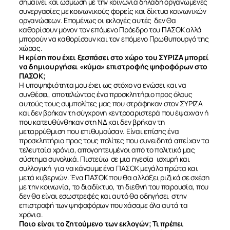
σημαίνει και ώσμωση με την κοινωνία δηλαδή οργανωμένες
συνεργασίες με κοινωνικούς φορείς και δίκτυα κοινωνικών
οργανώσεων. Επομένως οι εκλογές αυτές δεν Θα
καθορίσουν μόνον τον επόμενο Πρόεδρο του ΠΑΣΟΚ αλλά
μπορούν να καθορίσουν και τον επόμενο Πρωθυπουργό της
χώρας.
Η κρίση που έχει ξεσπάσει στο χώρο του ΣΥΡΙΖΑ μπορεί
να δημιουργήσει «κύμα» επιστροφής ψηφοφόρων στο
ΠΑΣΟΚ;
Η υποψηφιότητα μου έχει ως στόχο να ενώσει και να
συνθέσει, αποτελώντας ένα προσκλητήριο προς όλους
αυτούς τους συμπολίτες μας που στράφηκαν στον ΣΥΡΙΖΑ
και δεν βρήκαν τη σύγχρονη κεντροαριστερά που έψαχναν ή
που κατευθύνθηκαν στη ΝΔ και δεν βρήκαν τη
μεταρρύθμιση που επιθυμούσαν. Είναι επίσης ένα
προσκλητήριο προς τους πολίτες που συνειδητά απείχαν τα
τελευταία χρόνια, απογοητευμένοι από το πολιτικό μας
σύστημα συνολικά. Πιστεύω σε μια ηγεσία ισχυρή και
συλλογική για να κάνουμε ένα ΠΑΣΟΚ μεγάλο πρώτα και
μετά κυβερνών. Ένα ΠΑΣΟΚ που θα αλλάξει ριζικά σε σχέση
με την κοινωνία, το διαδίκτυο, τη διεθνή του παρουσία, που
δεν θα είναι εσωστρεφές και αυτό θα οδηγήσει στην
επιστροφή των ψηφοφόρων που χάσαμε όλα αυτά τα
χρόνια.
Ποιο είναι το ζητούμενο των εκλογών; Τι πρέπει