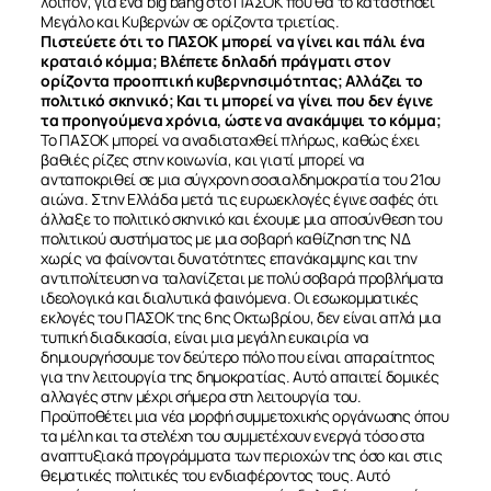
λοιπόν, για ένα big bang στο ΠΑΣΟΚ που θα το καταστήσει
Μεγάλο και Κυβερνών σε ορίζοντα τριετίας.
Πιστεύετε ότι το ΠΑΣΟΚ μπορεί να γίνει και πάλι ένα
κραταιό κόμμα; Βλέπετε δηλαδή πράγματι στον
ορίζοντα προοπτική κυβερνησιμότητας; Αλλάζει το
πολιτικό σκηνικό; Και τι μπορεί να γίνει που δεν έγινε
τα προηγούμενα χρόνια, ώστε να ανακάμψει το κόμμα;
Το ΠΑΣΟΚ μπορεί να αναδιαταχθεί πλήρως, καθώς έχει
βαθιές ρίζες στην κοινωνία, και γιατί μπορεί να
ανταποκριθεί σε μια σύγχρονη σοσιαλδημοκρατία του 21ου
αιώνα. Στην Ελλάδα μετά τις ευρωεκλογές έγινε σαφές ότι
άλλαξε το πολιτικό σκηνικό και έχουμε μια αποσύνθεση του
πολιτικού συστήματος με μια σοβαρή καθίζηση της ΝΔ
χωρίς να φαίνονται δυνατότητες επανάκαμψης και την
αντιπολίτευση να ταλανίζεται με πολύ σοβαρά προβλήματα
ιδεολογικά και διαλυτικά φαινόμενα. Οι εσωκομματικές
εκλογές του ΠΑΣΟΚ της 6ης Οκτωβρίου, δεν είναι απλά μια
τυπική διαδικασία, είναι μια μεγάλη ευκαιρία να
δημιουργήσουμε τον δεύτερο πόλο που είναι απαραίτητος
για την λειτουργία της δημοκρατίας. Αυτό απαιτεί δομικές
αλλαγές στην μέχρι σήμερα στη λειτουργία του.
Προϋποθέτει μια νέα μορφή συμμετοχικής οργάνωσης όπου
τα μέλη και τα στελέχη του συμμετέχουν ενεργά τόσο στα
αναπτυξιακά προγράμματα των περιοχών της όσο και στις
θεματικές πολιτικές του ενδιαφέροντος τους. Αυτό