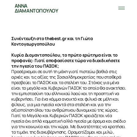
ΑΝΝΑ
ΔΙΑΜΑΝΤΟΠΟΥΛΟΥ
Συνέντευξη στο thebest.gr και τη Γιώτα
Κοντογεωργοπούλου
Κυρία Διαμαντοπούλου, το πρώτο ερώτημα είναι το
προφανές: Γιατί αποφασίσατε τώρα να διεκδικήσετε
την ηγεσία του ΠΑΣΟΚ;
Προσέρχομαι σε αυτή τη μάχη γιατί πιστεύω βαθιά στις
αρχές και τις αξίες της Σοσιαλδημοκρατίας που σταθερά
πρεσβεύει το ΠΑΣΟΚ και τα στελέχη του. Στόχος για μένα
είναι το μεγάλο και Κυβερνών ΠΑΣΟΚ το οποίο θα ανακτήσει
την εμπιστοσύνη του ελληνικού λαού και τη προοπτική να
κυβερνήσει. Για ένα κόμμα ανοικτό και φιλικό σε μέλη και
φίλους, για μια ηγεσία κοντά στα στελέχη και για την
αξιοποίηση όλου του ανθρώπινου δυναμικού της χώρας.
Γιατί το Μεγάλο και Κυβερνών ΠΑΣΟΚ χρειάζεται νέα
ηγεσία όχι απλά κομματική αλλά ηγεσία με όραμα και σχέδιο
για την κοινωνία και την χώρα. Με δυνατότητες να κρατήσει
το τιμόνι της διακυβέρνησης. Οραματίζομαι και μιλώ ,