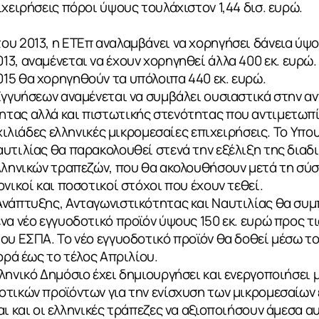
ιχειρήσεις πόροι ύψους τουλάχιστον 1,44 δισ. ευρώ.
 2013, η ΕΤΕπ αναλαμβάνει να χορηγήσει δάνεια ύψου
, αναμένεται να έχουν χορηγηθεί άλλα 400 εκ. ευρώ.
5 θα χορηγηθούν τα υπόλοιπα 440 εκ. ευρώ.
Εγγυήσεων αναμένεται να συμβάλει ουσιαστικά στην α
τας αλλά και πιστωτικής στενότητας που αντιμετωπί
 χιλιάδες ελληνικές μικρομεσαίες επιχειρήσεις. Το Υπ
αυτιλίας θα παρακολουθεί στενά την εξέλιξη της δια
ελληνικών τραπεζών, που θα ακολουθήσουν μετά τη σύ
νικοί και ποσοτικοί στόχοι που έχουν τεθεί.
Ανάπτυξης, Ανταγωνιστικότητας και Ναυτιλίας θα συ
να νέο εγγυοδοτικό προϊόν ύψους 150 εκ. ευρώ προς τ
ου ΕΣΠΑ. Το νέο εγγυοδοτικό προϊόν θα δοθεί μέσω τ
ορά έως το τέλος Απριλίου.
ληνικό Δημόσιο έχει δημιουργήσει και ενεργοποιήσει
οτικών προϊόντων για την ενίσχυση των μικρομεσαίων
αι και οι ελληνικές τράπεζες να αξιοποιήσουν άμεσα α