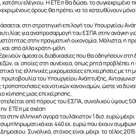
, κατόπιν ελέγχου. Η ΕΤΕπ θα δώσει το συγκεκριμένο π
γκεκριμένους όρους θα πρέπει να το κατευθύνουν μόνο
τάσσεται στη στρατηγική επιλογή του Υπουργείου Ανά
αυτιλίας για αναπροσαρμογή του ΕΣΠΑ στην ανάγκη γι
ευστότητας στην πραγματική οικονομία. Μάλιστα, η π
 και από άλλα κράτη-μέλη.
ξεκινούν άμεσα οι διαδικασίες που θα οδηγήσουν στη
εζών, οι οποίες στη συνέχεια, όπως ρητά προβλέπει 
ικά τις ελληνικές μικρομεσαίες επιχειρήσεις με τη 
ή πρωτοβουλία του Υπουργείου Ανάπτυξης, Ανταγωνιστ
 τροποποιήσεις κοινοτικών κανονισμών, ώστε να δύνα
ο κίνησης μιας επιχείρησης.
οτελείται από πόρους του ΕΣΠΑ, συνολικού ύψους 500 
την ΕΤΕπ με σχέση
ΙΑ
α στην ελληνική αγορά τουλάχιστον 1 δισ. ευρώ μέχρι 
συμπληρωματικά και 440 εκ. ευρώ που έχουν συμφωνη
Δημοσίου. Συνολικά, στόχος είναι μέχρι το τέλος 2015