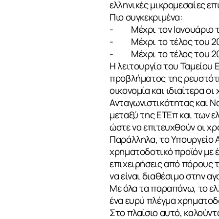
ελληνικές μικρομεσαίες επ
Πιο συγκεκριμένα:
- Μέχρι τον Ιανουάριο του
- Μέχρι το τέλος του 2013
- Μέχρι το τέλος του 201
Η λειτουργία του Ταμείου 
προβλήματος της ρευστότη
οικονομία και ιδιαίτερα οι
Ανταγωνιστικότητας και Ν
μεταξύ της ΕΤΕπ και των 
ώστε να επιτευχθούν οι χρο
Παράλληλα, το Υπουργείο 
χρηματοδοτικό προϊόν με έ
επιχειρήσεις από πόρους τ
να είναι διαθέσιμο στην αγ
Με όλα τα παραπάνω, το ελ
ένα ευρύ πλέγμα χρηματοδ
Στο πλαίσιο αυτό, καλούντ