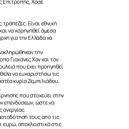
 Επιτροπής, Χοσέ
 τράπεζες. Είναι εθνική
και να χορηγηθεί άμεσα
αρχή για την Ελλάδα να
λοκληρώθηκαν την
πο Γιοχάνες Χαν και τον
ουλειά που έχει προηγηθεί
ήθελα να ευχαριστήσω τις
ματέα κυρία Ζεμπιλιάδου,
.
έρνησης που στοχεύει στην
ων επενδύσεων, ώστε να
ς ανεργίας.
ματοδότησή τους από τις
σ. ευρώ, αποκλειστικά στις