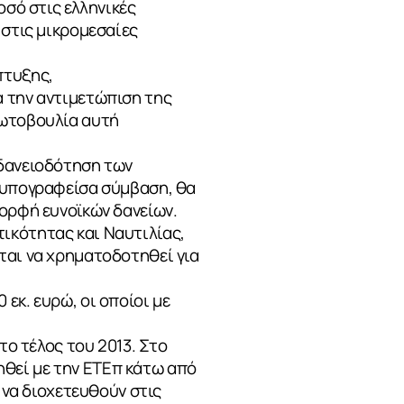
οσό στις ελληνικές
 στις μικρομεσαίες
πτυξης,
α την αντιμετώπιση της
ρωτοβουλία αυτή
 δανειοδότηση των
η υπογραφείσα σύμβαση, θα
μορφή ευνοϊκών δανείων.
ικότητας και Ναυτιλίας,
ται να χρηματοδοτηθεί για
εκ. ευρώ, οι οποίοι με
το τέλος του 2013. Στο
θεί με την ΕΤΕπ κάτω από
 να διοχετευθούν στις