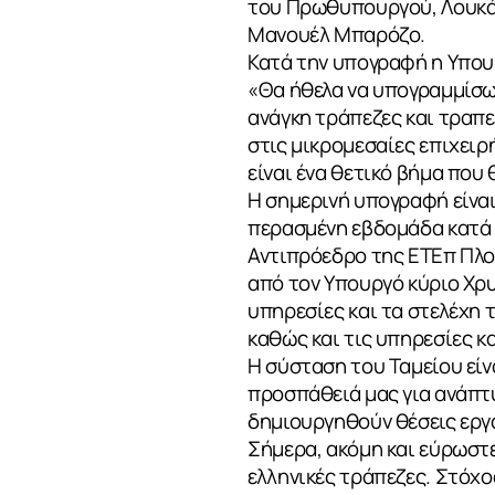
του Πρωθυπουργού, Λουκά
Μανουέλ Μπαρόζο.
Κατά την υπογραφή η Υπου
«Θα ήθελα να υπογραμμίσω τ
ανάγκη τράπεζες και τραπ
στις μικρομεσαίες επιχειρ
είναι ένα θετικό βήμα που 
Η σημερινή υπογραφή είνα
περασμένη εβδομάδα κατά τ
Αντιπρόεδρο της ΕΤΕπ Πλού
από τον Υπουργό κύριο Χρυ
υπηρεσίες και τα στελέχη 
καθώς και τις υπηρεσίες κ
Η σύσταση του Ταμείου εί
προσπάθειά μας για ανάπτ
δημιουργηθούν θέσεις εργα
Σήμερα, ακόμη και εύρωστ
ελληνικές τράπεζες. Στόχος