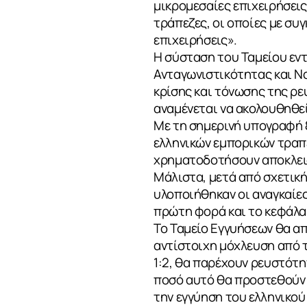
μικρομεσαίες επιχειρήσεις
τράπεζες, οι οποίες με συ
επιχειρήσεις».
Η σύσταση του Ταμείου εν
Ανταγωνιστικότητας και Ν
κρίσης και τόνωσης της ρ
αναμένεται να ακολουθηθεί
ΣΧΕΤΙΚΑ
Με τη σημερινή υπογραφή 
ελληνικών εμπορικών τραπ
χρηματοδοτήσουν αποκλειστ
Μάλιστα, μετά από σχετικ
ΝΕΑ
υλοποιήθηκαν οι αναγκαίες
πρώτη φορά και το κεφάλαι
Το Ταμείο Εγγυήσεων θα απ
αντίστοιχη μόχλευση από 
ΕΠΙΚΟΙΝΩΝ
1:2, θα παρέχουν ρευστότητ
ποσό αυτό θα προστεθούν 
την εγγύηση του ελληνικού 