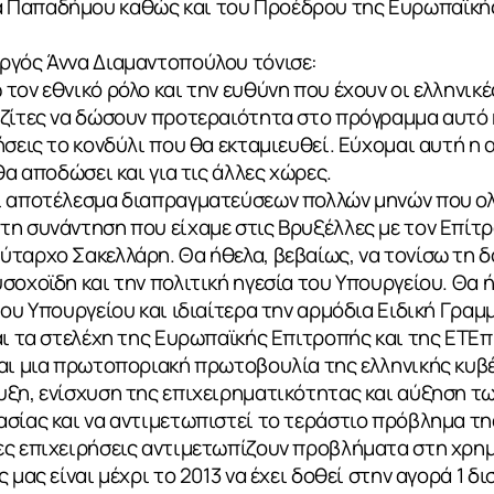
 Παπαδήμου καθώς και του Προέδρου της Ευρωπαϊκής
ργός Άννα Διαμαντοπούλου τόνισε:
ον εθνικό ρόλο και την ευθύνη που έχουν οι ελληνικές
εζίτες να δώσουν προτεραιότητα στο πρόγραμμα αυτό 
ήσεις το κονδύλι που θα εκταμιευθεί. Εύχομαι αυτή η 
θα αποδώσει και για τις άλλες χώρες.
ι αποτέλεσμα διαπραγματεύσεων πολλών μηνών που ο
η συνάντηση που είχαμε στις Βρυξέλλες με τον Επίτρο
ταρχο Σακελλάρη. Θα ήθελα, βεβαίως, να τονίσω τη δ
σοχοϊδη και την πολιτική ηγεσία του Υπουργείου. Θα 
του Υπουργείου και ιδιαίτερα την αρμόδια Ειδική Γραμ
αι τα στελέχη της Ευρωπαϊκής Επιτροπής και της ΕΤΕπ
ναι μια πρωτοποριακή πρωτοβουλία της ελληνικής κυβ
υξη, ενίσχυση της επιχειρηματικότητας και αύξηση τ
σίας και να αντιμετωπιστεί το τεράστιο πρόβλημα τη
ες επιχειρήσεις αντιμετωπίζουν προβλήματα στη χρη
 μας είναι μέχρι το 2013 να έχει δοθεί στην αγορά 1 δι