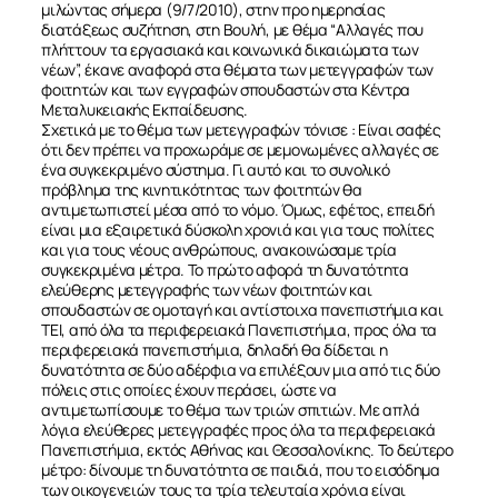
μιλώντας σήμερα (9/7/2010), στην προ ημερησίας
διατάξεως συζήτηση, στη Βουλή, με θέμα “Aλλαγές που
πλήττουν τα εργασιακά και κοινωνικά δικαιώματα των
νέων”, έκανε αναφορά στα θέματα των μετεγγραφών των
φοιτητών και των εγγραφών σπουδαστών στα Κέντρα
Μεταλυκειακής Εκπαίδευσης.
Σχετικά με το θέμα των μετεγγραφών τόνισε : Είναι σαφές
ότι δεν πρέπει να προχωράμε σε μεμονωμένες αλλαγές σε
ένα συγκεκριμένο σύστημα. Γι αυτό και το συνολικό
πρόβλημα της κινητικότητας των φοιτητών θα
αντιμετωπιστεί μέσα από το νόμο. Όμως, εφέτος, επειδή
είναι μια εξαιρετικά δύσκολη χρονιά και για τους πολίτες
και για τους νέους ανθρώπους, ανακοινώσαμε τρία
συγκεκριμένα μέτρα. Το πρώτο αφορά τη δυνατότητα
ελεύθερης μετεγγραφής των νέων φοιτητών και
σπουδαστών σε ομοταγή και αντίστοιχα πανεπιστήμια και
ΤΕΙ, από όλα τα περιφερειακά Πανεπιστήμια, προς όλα τα
περιφερειακά πανεπιστήμια, δηλαδή θα δίδεται η
δυνατότητα σε δύο αδέρφια να επιλέξουν μια από τις δύο
πόλεις στις οποίες έχουν περάσει, ώστε να
αντιμετωπίσουμε το θέμα των τριών σπιτιών. Με απλά
λόγια ελεύθερες μετεγγραφές προς όλα τα περιφερειακά
Πανεπιστήμια, εκτός Αθήνας και Θεσσαλονίκης. Το δεύτερο
μέτρο: δίνουμε τη δυνατότητα σε παιδιά, που το εισόδημα
των οικογενειών τους τα τρία τελευταία χρόνια είναι