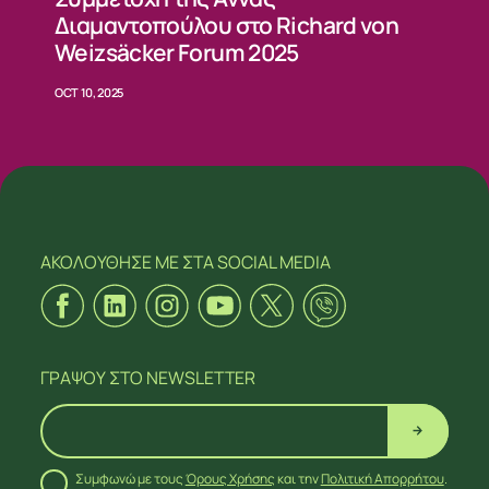
Διαμαντοπούλου στο Richard von
Weizsäcker Forum 2025
OCT 10, 2025
ΑΚΟΛΟΥΘΗΣΕ ΜΕ
ΣΤΑ SOCIAL MEDIA
ΓΡΑΨΟΥ
ΣΤΟ NEWSLETTER
Συμφωνώ με τους
Όρους Χρήσης
και την
Πολιτική Απορρήτου
.
ΑΚΟΛΟΥΘΗΣΕ ΜΕ
ΣΤΑ SOCIAL MEDIA