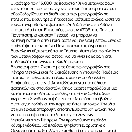
μικρότερο των 45.000, σε ποσοστό 4% να μετεγγραφούν
στον τόπο κατοικίας των γονέων τους.Και το τρίτο μέτρο :
εξορθολογίζουμε τη διαδικασία των μετεγγραφών σε
πόλεις που έχουν τρεις ή τέσσερις ισότιμες σχολές, ώστε να
ισοκατανεμηθούν οι φοιτητές. Δηλαδή, εάν στην Αθήνα
υπάρχει Διοίκηση Επιχειρήσεων στην ΑΣΟΕ, στο Πάντειο
Πανεπιστήμιο και στον Πειραιά, να μπορούν να
κατανέμονται δια του τρία, ώστε να μην έχουμε πολύ μεγάλο
αριθμό φοιτητών σε ένα Πανεπιστήμιο, πράγμα που
δυσκολεύει εξαιρετικά τα μαθήματα. Αυτό είναι το πλαίσιο
των μετεγγραφών για φέτος, για να γίνει καθαρό, γιατί
πολύ συζήτηση έγινε στη Βουλή με βάση
δημοσιεύματα».Σχετικά με το θέμα των εγγραφών στα
Κέντρα Μεταλυκειακής Εκπαίδευσης η Υπουργός Παιδείας
τόνισε: Τις τελευταίες ημέρες άρχισαν οι ολοσέλιδες
διαφημίσεις με τον τίτλο «κολλέγια» για προσέλκυση
φοιτητών και σπουδαστών. Όπως ξέρετε παραλάβαμε μια
κατάσταση απολύτως ανεξέλεγκτη. Είχαν δοθεί άδειες
χωρίς να ελεγχθούν οι φάκελοι σε όλους όσοι υπέβαλαν
αίτημα για κολλέγιο, την παραμονή των εκλογών. Την ίδια
στιγμή είχαμε απόρριψη, από την Ευρωπαϊκή Ένωση, του
νόμου που αφορούσε τη λειτουργία όλων των
ΣΧΕΤΙΚΑ
Μεταλυκειακών Κέντρων. Την προηγούμενη περίοδο,
κάναμε νέο θεσμικό πλαίσιο, ψηφίστηκε, ορίστηκε ο
Οργανισμός που θα ελέγχει και θα δίδει τις άδειες – γιατί