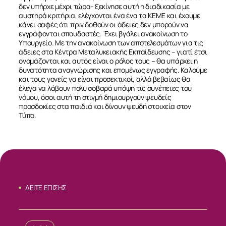
δεν υπήρχε μέχρι τώρα- ξεκίνησε αυτή η διαδικασία με
ΝΕΑ
αυστηρά κριτήρια, ελέγχονται ένα ένα τα ΚΕΜΕ και έχουμε
κάνει σαφές ότι πριν δοθούν οι άδειες δεν μπορούν να
εγγράφονται σπουδαστές. Έχει βγάλει ανακοίνωση το
ΕΠΙΚΟΙΝΩΝΙΑ
Υπουργείο. Με την ανακοίνωση των αποτελεσμάτων για τις
άδειες στα Κέντρα Μεταλυκειακής Εκπαίδευσης – γιατί έτσι
ονομάζονται και αυτός είναι ο ρόλος τους – θα υπάρχει η
δυνατότητα αναγνώρισης και επομένως εγγραφής. Καλούμε
και τους γονείς να είναι προσεκτικοί, αλλά βεβαίως θα
έλεγα να λάβουν πολύ σοβαρά υπόψη τις συνέπειες του
νόμου, όσοι αυτή τη στιγμή δημιουργούν ψευδείς
προσδοκίες στα παιδιά και δίνουν ψευδή στοιχεία στον
Τύπο.
ΔΕΙΤΕ ΕΠΙΣΗΣ