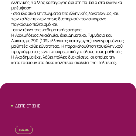
ελληνικής ή άλλης καταγωγής άριστη παιδεία στα ελληνικά
με έμφαση:
ΕΠΙΚΟΙΝΩΝΙΑ
· στα κλασικά επιτεύγματα της ελληνικής λογοτεχνίας και
των καλών τεχνών όπως διαπερνούν τον σύγχρονο
παγκόσμιο πολιτισμό και
· στην τέχνη της μαθηματικής σκέψης.
Η Αρχιμήδειος Ακαδημία, έχει Δημοτικό, Γυμνάσιο και
Λύκειο, με 790 (10% ελληνικής καταγωγής) εγγεγραμμένους
μαθητές κάθε εθνότητας. Η παρακολούθηση του ελληνικού
προγράμματος είναι υποχρεωτική για όλους τους μαθητές.
Η Ακαδημία έχει λάβει πολλές διακρίσεις, οι οποίες την
κατατάσσουν στα δέκα καλύτερα σχολεία της Πολιτείας.
ΔΕΙΤΕ ΕΠΙΣΗΣ
ΠΑΣΟΚ