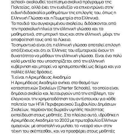
school» ακολουθεί το επίσημο σχολικό πρόγραμμα της
Πολιτείας, αλλά έχει την ευελιξία να επικεντρώνει στην
ειδική διδασκαλία μαθημάτων της επιλογής του, όπως η
Ελληνική Γλώσσα και η Γεωμετρία στα Ελληνικά.
Τα παιδιά του συγκεκριμένου σχολείου, διδάσκονται από
την προσχολική ηλικία την ελληνική γλώσσα και τα
μαθηματικά, στη μητρική τους και στην ελληνική, μέχρι την
αποφοίτησή τους από το Λύκειο.
Το σημαντικό είναι ότι η ελληνική γλώσσα αποτελεί επιλογή
από ξένους και ότι οι Έλληνες του εξωτερικού έχουν τη
δυνατότητα να μάθουν την ελληνική γλώσσα. Είναι ένα πολύ
καλό μοντέλο που υποστηρίζεται από την ελληνική
κυβέρνηση και μπορεί να χρησιμοποιηθεί ως δείγμα και για
πολλές άλλες δράσεις.
Τι είναι η Αρχιμήδειος Ακαδημία
Η Αρχιμήδειος Ακαδημία ανήκει στο θεσμό των
καταστατικών Σχολείων (Charter Schools), τα οποία είναι
δημόσια σχολεία και λειτουργούν υπό την επίβλεψη, τον
έλεγχο και την χρηματοδότηση του αντίστοιχου για κάθε
πολιτεία των ΗΠΑ Περιφερειακού Συμβουλίου Δημόσιων
ΣΧΕΤΙΚΑ
Σχολείων, παρέχοντας δωρεάν υψηλής ποιότητας
εκπαίδευση στους μαθητές. Στο πλαίσιο αυτό, ιδρύθηκε η
Αρχιμήδειος Ακαδημία το 2002 με πρωτοβουλία Ελλήνων
ΝΕΑ
ομογενών, με αποστολή να μυήσει το «νεαρό νου» στην
τέχνη του σκέπτεσθαι, και να προσφέρει στους μαθητές