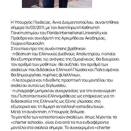
Η Υπουργός Παιδείας, Άννα Διαμαντοπούλου, συναντήθηκε
σήμερα 14/03/2011, με τον Αναπληρωτή Καθηγητή
Πανεπιστημίου του Florida International University και
Πρόεδρο και συνιδρυτή της Αρχιμήδειου Ακαδημίας,
Γεώργιο Καυκούλη.
Στο επίκεντρο της συνάντησης βρέθηκαν:
· η θέσπιση του Ελληνικού Διεθνούς Απολυτηρίου, η οποία
θα εξυπηρετήσει τις ανάγκες της Ομογένειας, θα διευρύνει
τον αριθμό των μαθητών, θα αυξήσει τον αριθμό των
σχολείων που διδάσκουν Ελληνική Γλώσσα και Πολιτισμό και
θα δημιουργήσει πυρήνες φιλελλήνων,
· η λειτουργία και η διεθνής προοπτική του μοντέλου του
σχολείου αυτού ως δίγλωσσου,
· η υπογραφή μνημονίου συνεργασίας για την αναγνώριση
του Πιστοποιητικού Ελληνομάθειας ως επάρκειας για τη
διδασκαλία της Ελληνικής ως ξένης γλώσσας στο
εξωτερικό και τη διμερή ανταλλαγή εκπαιδευτικών.
Μετά τη συνάντηση, η Υπουργός δήλωσε:
Το μοντέλο των καταστατικών σχολείων, όπως λέγονται τα
«charter schools», είναι ένα από τα πιο ενδιαφέροντα
μοντέλα στα σχολεία σήμερα. Το συγκεκριμένο «charter