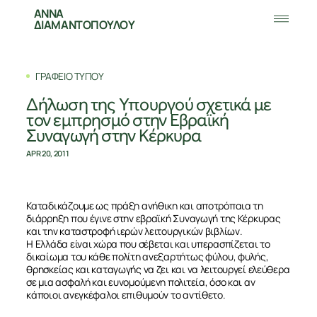
ΑΝΝΑ
ΔΙΑΜΑΝΤΟΠΟΥΛΟΥ
ΓΡΑΦΕΙΟ ΤΥΠΟΥ
Δήλωση της Υπουργού σχετικά με
τον εμπρησμό στην Εβραϊκή
Συναγωγή στην Κέρκυρα
APR 20, 2011
Καταδικάζουμε ως πράξη ανήθικη και αποτρόπαια τη
διάρρηξη που έγινε στην εβραϊκή Συναγωγή της Κέρκυρας
και την καταστροφή ιερών λειτουργικών βιβλίων.
Η Ελλάδα είναι χώρα που σέβεται και υπερασπίζεται το
δικαίωμα του κάθε πολίτη ανεξαρτήτως φύλου, φυλής,
θρησκείας και καταγωγής να ζει και να λειτουργεί ελεύθερα
σε μια ασφαλή και ευνομούμενη πολιτεία, όσο και αν
κάποιοι ανεγκέφαλοι επιθυμούν το αντίθετο.