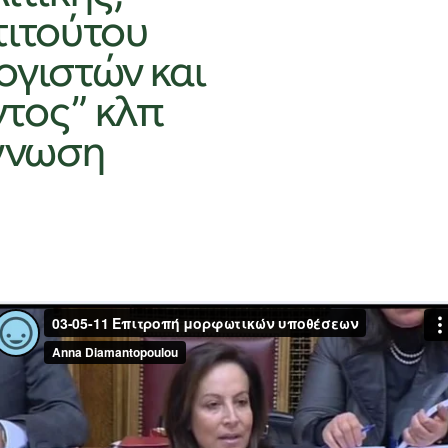
τιτούτου
ογιστών και
τος” κλπ
άγνωση