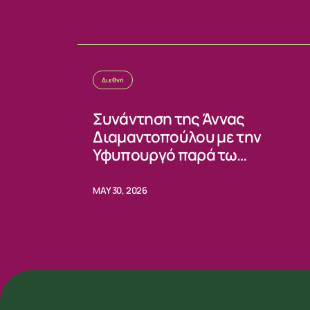
Διεθνή
Συνάντηση της Άννας
Διαμαντοπούλου με την
Υφυπουργό παρά τω
Προέδρω κας Ειρήνης Πική
MAY 30, 2026