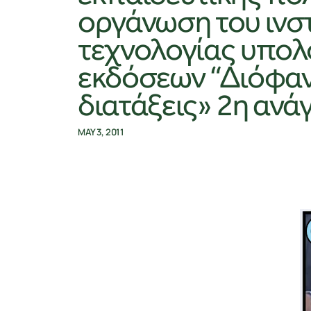
οργάνωση του ινσ
τεχνολογίας υπολ
εκδόσεων “Διόφαν
διατάξεις» 2η αν
MAY 3, 2011