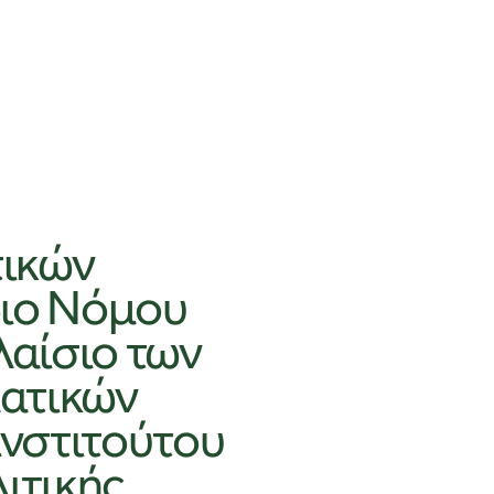
ικών
διο Νόμου
λαίσιο των
ατικών
ινστιτούτου
ιτικής,